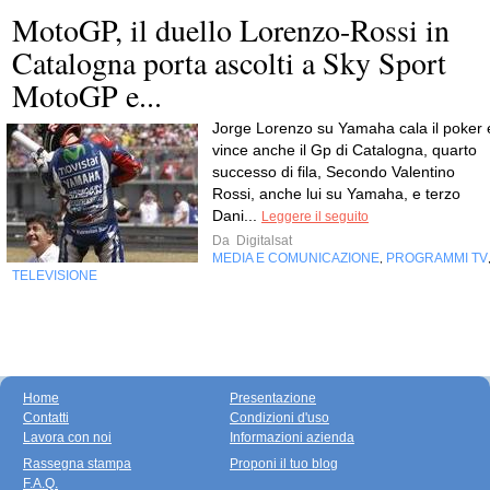
MotoGP, il duello Lorenzo-Rossi in
Catalogna porta ascolti a Sky Sport
MotoGP e...
Jorge Lorenzo su Yamaha cala il poker 
vince anche il Gp di Catalogna, quarto
successo di fila, Secondo Valentino
Rossi, anche lui su Yamaha, e terzo
Dani...
Leggere il seguito
Da
Digitalsat
MEDIA E COMUNICAZIONE
PROGRAMMI TV
,
TELEVISIONE
Home
Presentazione
Contatti
Condizioni d'uso
Lavora con noi
Informazioni azienda
Rassegna stampa
Proponi il tuo blog
F.A.Q.