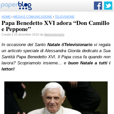
HOME
›
MEDIA E COMUNICAZIONE
›
TELEVISIONE
Papa Benedetto XVI adora “Don Camillo
e Peppone”
Creato il 25 dicembre 2010 da
Iltelevisionario
In occasione del Santo
Natale
ilTelevisionario
vi regala
un articolo
speciale
di Alessandra Giorda dedicato a Sua
Santità Papa Benedetto XVI. Il Papa cosa fa quando non
lavora? Scopriamolo insieme… e
buon Natale a tutti i
lettori
!