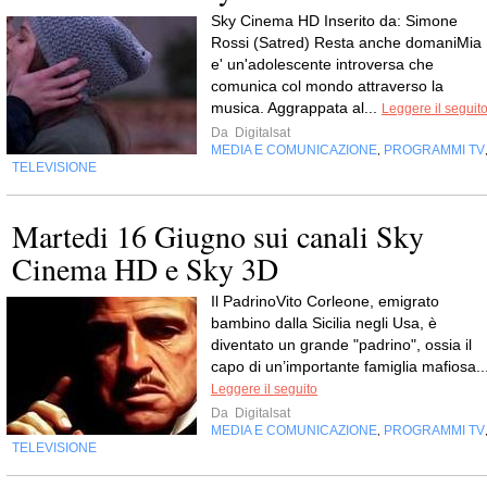
Sky Cinema HD Inserito da: Simone
Rossi (Satred) Resta anche domaniMia
e' un'adolescente introversa che
comunica col mondo attraverso la
musica. Aggrappata al...
Leggere il seguit
Da
Digitalsat
MEDIA E COMUNICAZIONE
PROGRAMMI TV
,
TELEVISIONE
Martedi 16 Giugno sui canali Sky
Cinema HD e Sky 3D
Il PadrinoVito Corleone, emigrato
bambino dalla Sicilia negli Usa, è
diventato un grande "padrino", ossia il
capo di un’importante famiglia mafiosa..
Leggere il seguito
Da
Digitalsat
MEDIA E COMUNICAZIONE
PROGRAMMI TV
,
TELEVISIONE