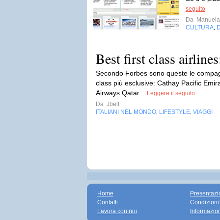
seguito
Da
Manuela 
CULTURA
,
Best first class airlin
Secondo Forbes sono queste le compagni
class più esclusive: Cathay Pacific Emir
Airways Qatar...
Leggere il seguito
Da
Jbell
ITALIANI NEL MONDO
LIFESTYLE
VIAGGI
,
,
Home
Presentazi
Contatti
Condizioni
Lavora con noi
Informazio