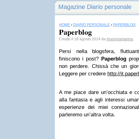
Magazine Diario personale
HOME
›
DIARIO PERSONALE
›
PAPERBLOG
Paperblog
Creato il 18 agosto 2014 da
Insonniamarina
Persi nella blogsfera, fluttua
finiscono i post?
Paperblog
prop
non perdere. Chissà che un gior
Leggere per credere
http://it.pape
A me piace dare un’occhiata e co
alla fantasia e agli interessi uma
esperienze dei miei connazional
parleremo un’altra volta.