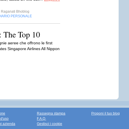
Raganati Bhoblog
DIARIO PERSONALE
es: The Top 10
e aeree che offrono le first
ates Singapore Airlines All Nippon
one
Rassegna stampa
Proponi il tuo blog
 d'uso
F.A.Q.
ni azienda
Gestisci i cookie