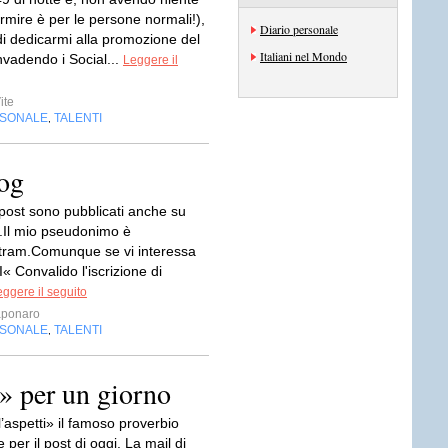
rmire è per le persone normali!),
Diario personale
di dedicarmi alla promozione del
Italiani nel Mondo
nvadendo i Social...
Leggere il
ite
RSONALE
TALENTI
,
log
i post sono pubblicati anche su
.Il mio pseudonimo è
ram.Comunque se vi interessa
 Convalido l'iscrizione di
ggere il seguito
aponaro
RSONALE
TALENTI
,
» per un giorno
 l’aspetti» il famoso proverbio
per il post di oggi. La mail di