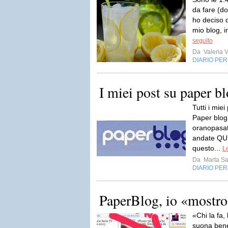
da fare (do
ho deciso 
mio blog, i
seguito
Da
Valeria V
DIARIO PE
I miei post su paper b
Tutti i mie
Paper blog
oranopasat
andate QUI«
questo...
Le
Da
Marta S
DIARIO PE
PaperBlog, io «mostro
«Chi la fa,
suona bene 