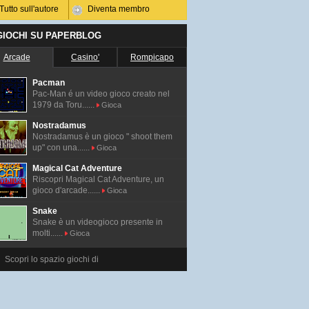
Tutto sull'autore
Diventa membro
 GIOCHI SU PAPERBLOG
Arcade
Casino'
Rompicapo
Pacman
Pac-Man é un video gioco creato nel
1979 da Toru......
Gioca
Nostradamus
Nostradamus è un gioco " shoot them
up" con una......
Gioca
Magical Cat Adventure
Riscopri Magical Cat Adventure, un
gioco d'arcade......
Gioca
Snake
Snake è un videogioco presente in
molti......
Gioca
Scopri lo spazio giochi di