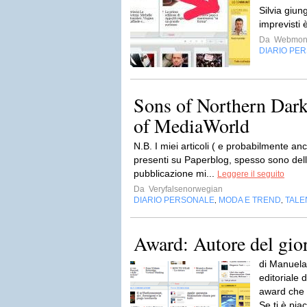
Silvia giun
imprevisti 
Da
Webmons
DIARIO PE
Sons of Northern Dark
of MediaWorld
N.B. I miei articoli ( e probabilmente anch
presenti su Paperblog, spesso sono dell
pubblicazione mi...
Leggere il seguito
Da
Veryfalsenorwegian
DIARIO PERSONALE
MODA E TREND
TALE
,
,
Award: Autore del gio
di Manuela
editoriale 
award che 
Se ti è piac