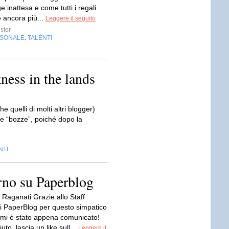
ge inattesa e come tutti i regali
è ancora più...
Leggere il seguito
ter
RSONALE
TALENTI
,
ness in the lands
e quelli di molti altri blogger)
e “bozze”, poiché dopo la
NTI
rno su Paperblog
 Raganati Grazie allo Staff
di PaperBlog per questo simpatico
mi è stato appena comunicato!
iuto, lascia un like sull...
Leggere il