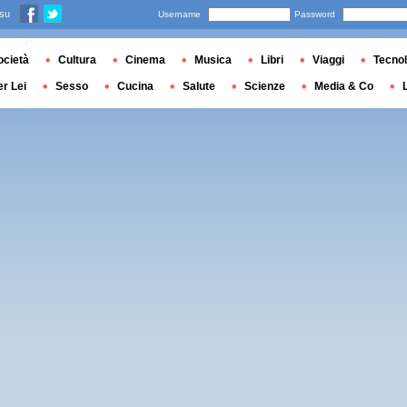
 su
Username
Password
ocietà
Cultura
Cinema
Musica
Libri
Viaggi
Tecnol
er Lei
Sesso
Cucina
Salute
Scienze
Media & Co