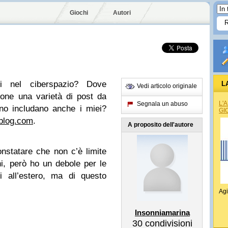
Giochi
Autori
nti nel ciberspazio? Dove
L
Vedi articolo originale
one una varietà di post da
L'
Segnala un abuso
no includano anche i miei?
GI
rblog.com
.
A proposito dell'autore
nstatare che non c’è limite
ni, però ho un debole per le
i all’estero, ma di questo
Agi
Insonniamarina
30
condivisioni