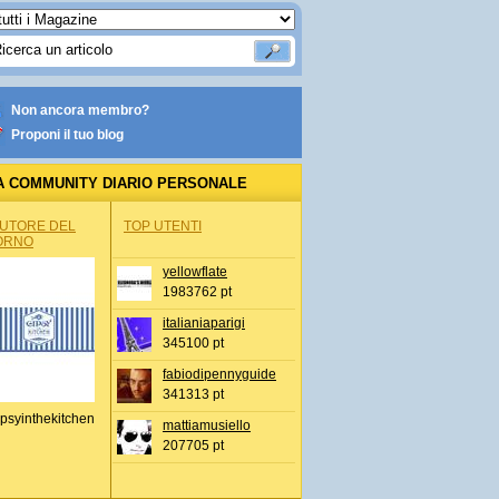
Non ancora membro?
Proponi il tuo blog
A COMMUNITY DIARIO PERSONALE
AUTORE DEL
TOP UTENTI
ORNO
yellowflate
1983762 pt
italianiaparigi
345100 pt
fabiodipennyguide
341313 pt
psyinthekitchen
mattiamusiello
207705 pt