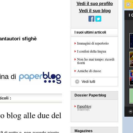
Vedi il suo profilo
Vedi il suo blog
I
I suoi ultimi articoli
antautori sfighè
Immagini di repertorio
I confini della lingua
Non ho mai tempo: ricordi
fioriti
Amiche di classe
ina di
Vedi tutti
Dossier Paperblog
icoli :
Paperblog
Internet
 blog alle due del
Magazines
49 di notte e, non avendo niente