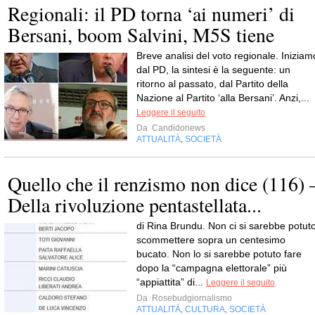
Regionali: il PD torna ‘ai numeri’ di
Bersani, boom Salvini, M5S tiene
Breve analisi del voto regionale. Iniziam
dal PD, la sintesi è la seguente: un
ritorno al passato, dal Partito della
Nazione al Partito ‘alla Bersani’. Anzi,...
Leggere il seguito
Da
Candidonews
ATTUALITÀ
SOCIETÀ
,
Quello che il renzismo non dice (116) 
Della rivoluzione pentastellata...
di Rina Brundu. Non ci si sarebbe potut
scommettere sopra un centesimo
bucato. Non lo si sarebbe potuto fare
dopo la “campagna elettorale” più
“appiattita” di...
Leggere il seguito
Da
Rosebudgiornalismo
ATTUALITÀ
CULTURA
SOCIETÀ
,
,