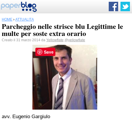
HOME
›
ATTUALITÀ
Parcheggio nelle strisce blu Legittime le
multe per soste extra orario
Creato il 31 marzo 2014 da
Yellowflate
@yellowflate
Save
avv. Eugenio Gargiulo