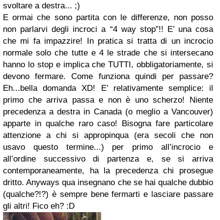
svoltare a destra... ;)
E ormai che sono partita con le differenze, non posso
non parlarvi degli incroci a “4 way stop”!! E’ una cosa
che mi fa impazzire! In pratica si tratta di un incrocio
normale solo che tutte e 4 le strade che si intersecano
hanno lo stop e implica che TUTTI, obbligatoriamente, si
devono fermare. Come funziona quindi per passare?
Eh...bella domanda XD! E’ relativamente semplice: il
primo che arriva passa e non è uno scherzo! Niente
precedenza a destra in Canada (o meglio a Vancouver)
apparte in qualche raro caso! Bisogna fare particolare
attenzione a chi si appropinqua (era secoli che non
usavo questo termine...) per primo all’incrocio e
all’ordine successivo di partenza e, se si arriva
contemporaneamente, ha la precedenza chi prosegue
dritto. Anyways qua insegnano che se hai qualche dubbio
(qualche?!?) è sempre bene fermarti e lasciare passare
gli altri! Fico eh? :D