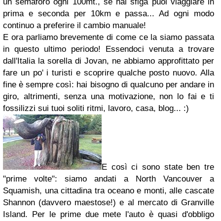
un semaforo ogni 100mt., se hai sfiga puoi viaggiare in
prima e seconda per 10km e passa... Ad ogni modo
continuo a preferire il cambio manuale!
E ora parliamo brevemente di come ce la siamo passata
in questo ultimo periodo! Essendoci venuta a trovare
dall'Italia la sorella di Jovan, ne abbiamo approfittato per
fare un po' i turisti e scoprire qualche posto nuovo. Alla
fine è sempre così: hai bisogno di qualcuno per andare in
giro, altrimenti, senza una motivazione, non lo fai e ti
fossilizzi sui tuoi soliti ritmi, lavoro, casa, blog... :)
E così ci sono state ben tre
"prime volte": siamo andati a North Vancouver a
Squamish, una cittadina tra oceano e monti, alle cascate
Shannon (davvero maestose!) e al mercato di Granville
Island. Per le prime due mete l'auto è quasi d'obbligo