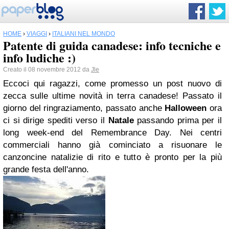
HOME
›
VIAGGI
›
ITALIANI NEL MONDO
Patente di guida canadese: info tecniche e
info ludiche :)
Creato il 08 novembre 2012 da
Jle
Eccoci qui ragazzi, come promesso un post nuovo di
zecca sulle ultime novità in terra canadese! Passato il
giorno del ringraziamento, passato anche
Halloween
ora
ci si dirige spediti verso il
Natale
passando prima per il
long week-end del Remembrance Day. Nei centri
commerciali hanno già cominciato a risuonare le
canzoncine natalizie di rito e tutto è pronto per la più
grande festa dell'anno.