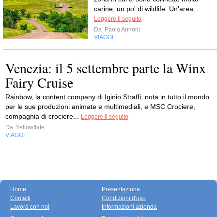
carine, un po' di wildlife. Un'area...
Leggere il seguito
Da
Paola Annoni
VIAGGI
Venezia: il 5 settembre parte la Winx
Fairy Cruise
Rainbow, la content company di Iginio Straffi, nota in tutto il mondo
per le sue produzioni animate e multimediali, e MSC Crociere,
compagnia di crociere...
Leggere il seguito
Da
Yellowflate
VIAGGI
Home
Presentazione
Contatti
Condizioni d'uso
Lavora con noi
Informazioni azienda