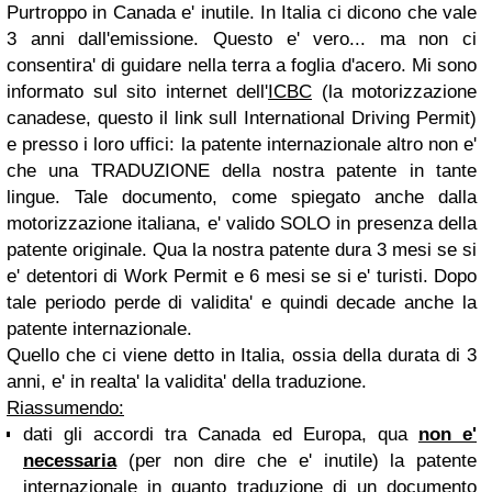
Purtroppo in Canada e' inutile. In Italia ci dicono che vale
3 anni dall'emissione. Questo e' vero... ma non ci
consentira' di guidare nella terra a foglia d'acero. Mi sono
informato sul sito internet dell'
ICBC
(la motorizzazione
canadese, questo il link sull International Driving Permit)
e presso i loro uffici: la patente internazionale altro non e'
che una TRADUZIONE della nostra patente in tante
lingue. Tale documento, come spiegato anche dalla
motorizzazione italiana, e' valido SOLO in presenza della
patente originale. Qua la nostra patente dura 3 mesi se si
e' detentori di Work Permit e 6 mesi se si e' turisti. Dopo
tale periodo perde di validita' e quindi decade anche la
patente internazionale.
Quello che ci viene detto in Italia, ossia della durata di 3
anni, e' in realta' la validita' della traduzione.
Riassumendo:
dati gli accordi tra Canada ed Europa, qua
non e'
necessaria
(per non dire che e' inutile) la patente
internazionale in quanto traduzione di un documento