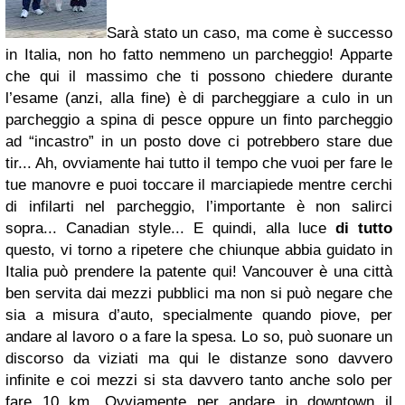
Sarà stato un caso, ma come è successo
in Italia, non ho fatto nemmeno un parcheggio! Apparte
che qui il massimo che ti possono chiedere durante
l’esame (anzi, alla fine) è di parcheggiare a culo in un
parcheggio a spina di pesce oppure un finto parcheggio
ad “incastro” in un posto dove ci potrebbero stare due
tir... Ah, ovviamente hai tutto il tempo che vuoi per fare le
tue manovre e puoi toccare il marciapiede mentre cerchi
di infilarti nel parcheggio, l’importante è non salirci
sopra... Canadian style...
E quindi, alla luce
di tutto
questo, vi torno a ripetere che chiunque abbia guidato in
Italia può prendere la patente qui!
Vancouver è una città
ben servita dai mezzi pubblici ma non si può negare che
sia a misura d’auto, specialmente quando piove, per
andare al lavoro o a fare la spesa. Lo so, può suonare un
discorso da viziati ma qui le distanze sono davvero
infinite e coi mezzi si sta davvero tanto anche solo per
fare 10 km. Ovviamente per andare in downtown il