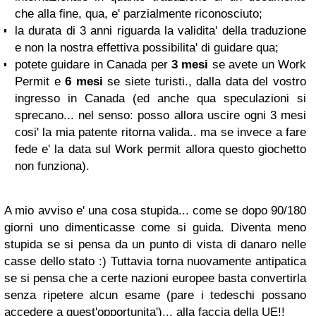
che alla fine, qua, e' parzialmente riconosciuto;
la durata di 3 anni riguarda la validita' della traduzione
e non la nostra effettiva possibilita' di guidare qua;
potete guidare in Canada per
3 mesi
se avete un Work
Permit e
6 mesi
se siete turisti., dalla data del vostro
ingresso in Canada (ed anche qua speculazioni si
sprecano... nel senso: posso allora uscire ogni 3 mesi
cosi' la mia patente ritorna valida.. ma se invece a fare
fede e' la data sul Work permit allora questo giochetto
non funziona).
A mio avviso e' una cosa stupida... come se dopo 90/180
giorni uno dimenticasse come si guida. Diventa meno
stupida se si pensa da un punto di vista di danaro nelle
casse dello stato :) Tuttavia torna nuovamente antipatica
se si pensa che a certe nazioni europee basta convertirla
senza ripetere alcun esame (pare i tedeschi possano
accedere a quest'opportunita')... alla faccia della UE!!