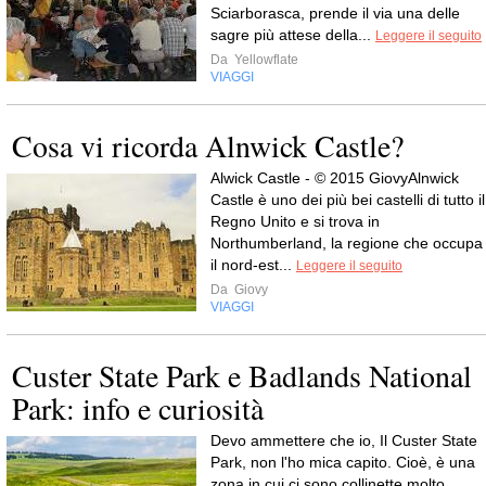
Sciarborasca, prende il via una delle
sagre più attese della...
Leggere il seguito
Da
Yellowflate
VIAGGI
Cosa vi ricorda Alnwick Castle?
Alwick Castle - © 2015 GiovyAlnwick
Castle è uno dei più bei castelli di tutto il
Regno Unito e si trova in
Northumberland, la regione che occupa
il nord-est...
Leggere il seguito
Da
Giovy
VIAGGI
Custer State Park e Badlands National
Park: info e curiosità
Devo ammettere che io, Il Custer State
Park, non l'ho mica capito. Cioè, è una
zona in cui ci sono collinette molto