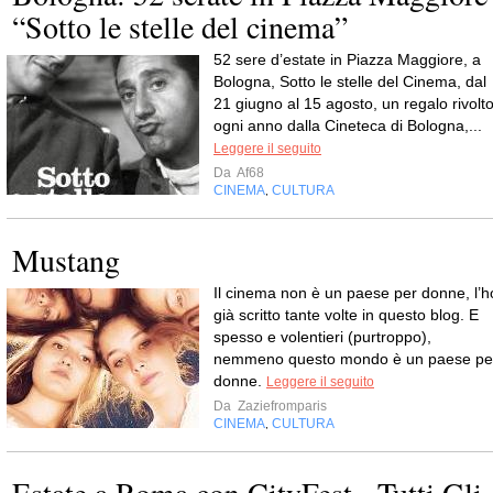
“Sotto le stelle del cinema”
52 sere d’estate in Piazza Maggiore, a
Bologna, Sotto le stelle del Cinema, dal
21 giugno al 15 agosto, un regalo rivolt
ogni anno dalla Cineteca di Bologna,...
Leggere il seguito
Da
Af68
CINEMA
CULTURA
,
Mustang
Il cinema non è un paese per donne, l’h
già scritto tante volte in questo blog. E
spesso e volentieri (purtroppo),
nemmeno questo mondo è un paese pe
donne.
Leggere il seguito
Da
Zaziefromparis
CINEMA
CULTURA
,
Estate a Roma con CityFest - Tutti Gli