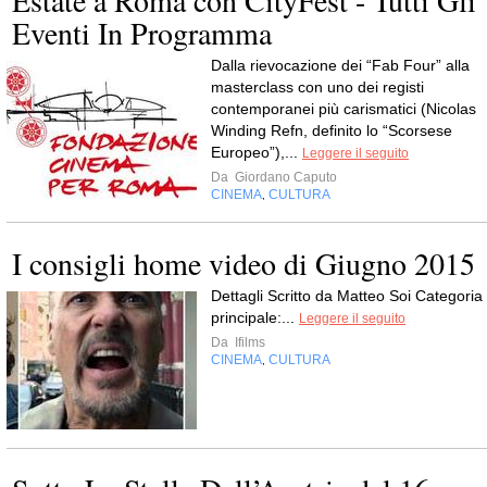
Eventi In Programma
Dalla rievocazione dei “Fab Four” alla
masterclass con uno dei registi
contemporanei più carismatici (Nicolas
Winding Refn, definito lo “Scorsese
Europeo”),...
Leggere il seguito
Da
Giordano Caputo
CINEMA
CULTURA
,
I consigli home video di Giugno 2015
Dettagli Scritto da Matteo Soi Categoria
principale:...
Leggere il seguito
Da
Ifilms
CINEMA
CULTURA
,