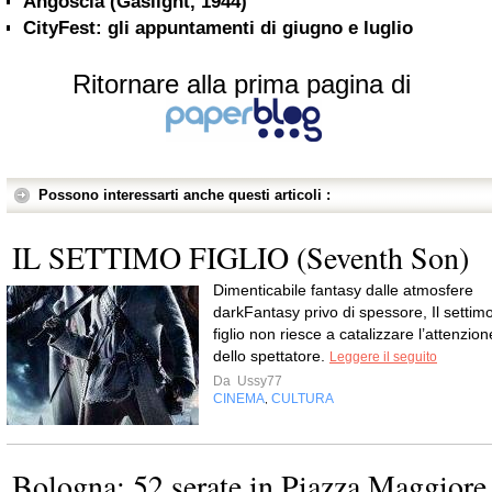
Angoscia (Gaslight, 1944)
CityFest: gli appuntamenti di giugno e luglio
Ritornare alla prima pagina di
Possono interessarti anche questi articoli :
IL SETTIMO FIGLIO (Seventh Son)
Dimenticabile fantasy dalle atmosfere
darkFantasy privo di spessore, Il settim
figlio non riesce a catalizzare l’attenzion
dello spettatore.
Leggere il seguito
Da
Ussy77
CINEMA
CULTURA
,
Bologna: 52 serate in Piazza Maggiore