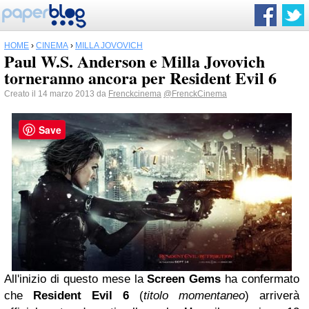
HOME
›
CINEMA
›
MILLA JOVOVICH
Paul W.S. Anderson e Milla Jovovich
torneranno ancora per Resident Evil 6
Creato il 14 marzo 2013 da
Frenckcinema
@FrenckCinema
Save
All'inizio di questo mese la
Screen Gems
ha confermato
che
Resident Evil 6
(
titolo momentaneo
) arriverà