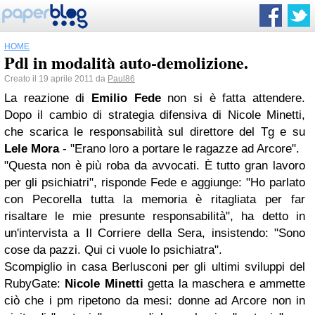
HOME
Pdl in modalità auto-demolizione.
Creato il 19 aprile 2011 da
Paul86
La reazione di
Emilio Fede
non si è fatta attendere.
Dopo il cambio di strategia difensiva di Nicole Minetti,
che scarica le responsabilità sul direttore del Tg e su
Lele Mora
- "Erano loro a portare le ragazze ad Arcore".
"Questa non è più roba da avvocati. È tutto gran lavoro
per gli psichiatri", risponde Fede e aggiunge: "Ho parlato
con Pecorella tutta la memoria è ritagliata per far
risaltare le mie presunte responsabilità", ha detto in
un'intervista a Il Corriere della Sera, insistendo: "Sono
cose da pazzi. Qui ci vuole lo psichiatra".
Scompiglio in casa Berlusconi per gli ultimi sviluppi del
RubyGate:
Nicole Minetti
getta la maschera e ammette
ciò che i pm ripetono da mesi: donne ad Arcore non in