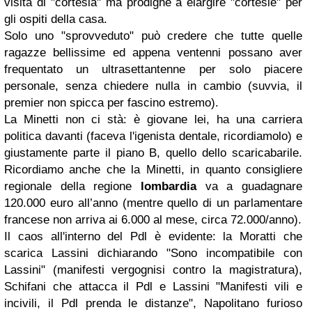
visita di "cortesia" ma prodighe a elargire "cortesie" per
gli ospiti della casa.
Solo uno "sprovveduto" può credere che tutte quelle
ragazze bellissime ed appena ventenni possano aver
frequentato un ultrasettantenne per solo piacere
personale, senza chiedere nulla in cambio (suvvia, il
premier non spicca per fascino estremo).
La Minetti non ci stà: è giovane lei, ha una carriera
politica davanti (faceva l'igenista dentale, ricordiamolo) e
giustamente parte il piano B, quello dello scaricabarile.
Ricordiamo anche che la Minetti, in quanto consigliere
regionale della regione
lombardia
va a guadagnare
120.000 euro all’anno (mentre quello di un parlamentare
francese non arriva ai 6.000 al mese, circa 72.000/anno).
Il caos all'interno del Pdl è evidente: la Moratti che
scarica Lassini dichiarando "Sono incompatibile con
Lassini" (manifesti vergognisi contro la magistratura),
Schifani che attacca il Pdl e Lassini "Manifesti vili e
incivili, il Pdl prenda le distanze", Napolitano furioso