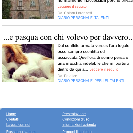
normalmente inaccessibili perché privati
Leggere il seguito
Da
Chiara Lorenzetti
DIARIO PERSONALE
TALENTI
,
...e pasqua con chi volevo per davvero..
Dal conflitto armato versus l'ora legale,
esco sempre sconfitta ed
acciaccata.Quell'ora di sonno persa è
una macchia indelebile che mi porterò
dietro da qui a...
Leggere il seguito
Da
Patalice
DIARIO PERSONALE
PER LEI
TALENTI
,
,
Home
Presentazione
Contatti
Condizioni d'uso
Lavora con noi
Informazioni azienda
Rassegna stampa
Proponi il tuo blog