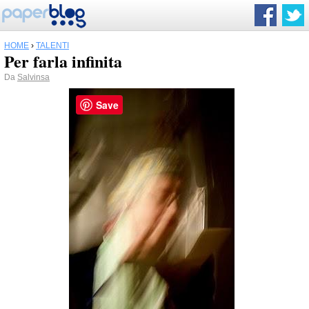
HOME
›
TALENTI
Per farla infinita
Da
Salvinsa
Save