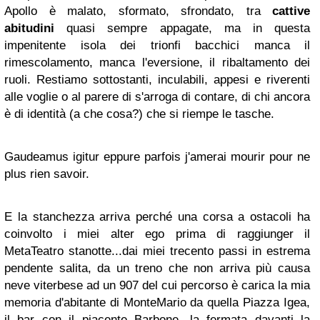
Apollo è malato, sformato, sfrondato, tra
cattive
abitudini
quasi sempre appagate, ma in questa
impenitente isola dei trionfi bacchici manca il
rimescolamento, manca l'eversione, il ribaltamento dei
ruoli. Restiamo sottostanti, inculabili, appesi e riverenti
alle voglie o al parere di s'arroga di contare, di chi ancora
è di identità (a che cosa?) che si riempe le tasche.
Gaudeamus igitur eppure parfois j'amerai mourir pour ne
plus rien savoir.
E la stanchezza arriva perché una corsa a ostacoli ha
coinvolto i miei alter ego prima di raggiunger il
MetaTeatro stanotte...dai miei trecento passi in estrema
pendente salita, da un treno che non arriva più causa
neve viterbese ad un 907 del cui percorso è carica la mia
memoria d'abitante di MonteMario da quella Piazza Igea,
il bar con il piacente Barbone, la fermata davanti la