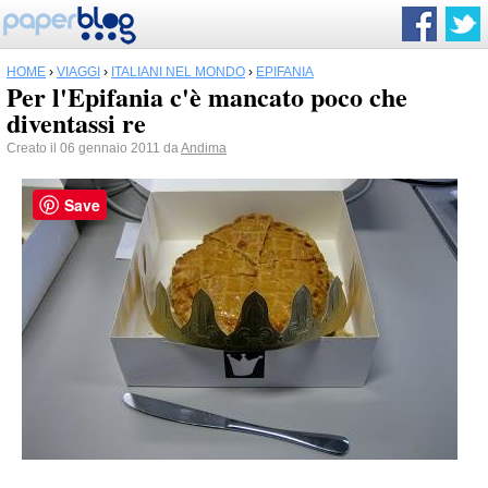
HOME
›
VIAGGI
›
ITALIANI NEL MONDO
›
EPIFANIA
Per l'Epifania c'è mancato poco che
diventassi re
Creato il 06 gennaio 2011 da
Andima
Save