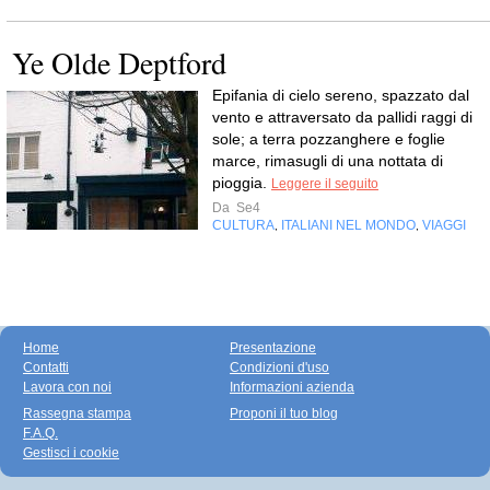
Ye Olde Deptford
Epifania di cielo sereno, spazzato dal
vento e attraversato da pallidi raggi di
sole; a terra pozzanghere e foglie
marce, rimasugli di una nottata di
pioggia.
Leggere il seguito
Da
Se4
CULTURA
ITALIANI NEL MONDO
VIAGGI
,
,
Home
Presentazione
Contatti
Condizioni d'uso
Lavora con noi
Informazioni azienda
Rassegna stampa
Proponi il tuo blog
F.A.Q.
Gestisci i cookie