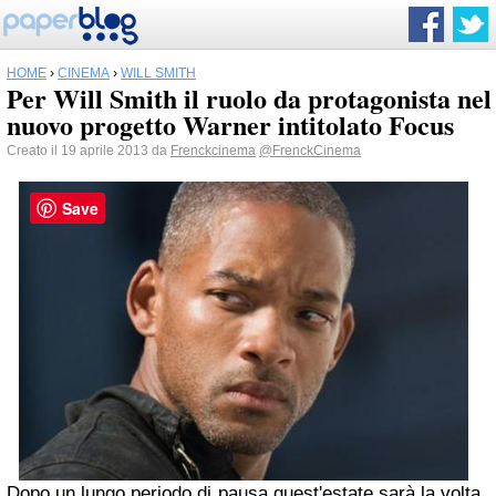
HOME
›
CINEMA
›
WILL SMITH
Per Will Smith il ruolo da protagonista nel
nuovo progetto Warner intitolato Focus
Creato il 19 aprile 2013 da
Frenckcinema
@FrenckCinema
Save
Dopo un lungo periodo di pausa quest'estate sarà la volta