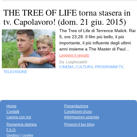
THE TREE OF LIFE torna stasera in
tv. Capolavoro! (dom. 21 giu. 2015)
The Tree of Life di Terrence Malick. Rai
5, ore 23,28. Il film più bello, il più
importante, il più influente degli ultimi
anni insieme a The Master di Paul...
Leggere il seguito
Da
Luigilocatelli
CINEMA
CULTURA
PROGRAMMI TV
,
,
,
TELEVISIONE
Home
Presentazione
Contatti
Condizioni d'uso
Lavora con noi
Informazioni azienda
Rassegna stampa
Proponi il tuo blog
F.A.Q.
Gestisci i cookie