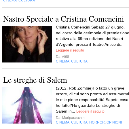
CINEMA
CULTURA
,
Nastro Speciale a Cristina Comencini
Cristina Comencini Sabato 27 giugno,
nel corso della cerimonia di premiazion
relativa alla 69ma edizione dei Nastri
d’Argento, presso il Teatro Antico di...
Leggere il seguito
Da
Af68
CINEMA
CULTURA
,
Le streghe di Salem
(2012, Rob Zombie)Ho fatto un grave
errore, di cui sono pronta ad assumermi
le mie piene responsabilità.Sapete cosa
ho fatto?Ho guardato Le streghe di
Salem in...
Leggere il seguito
Da
Mariparacchini
CINEMA
CULTURA
HORROR
OPINIONI
,
,
,