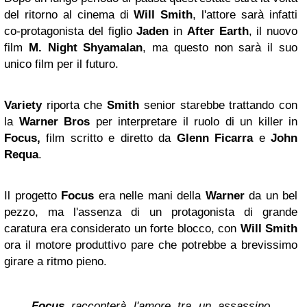
del ritorno al cinema di
Will Smith
, l'attore sarà infatti
co-protagonista del figlio
Jaden
in
After Earth
, il nuovo
film
M. Night Shyamalan
, ma questo non sarà il suo
unico film per il futuro.
Variety
riporta che
Smith
senior starebbe trattando con
la
Warner Bros
per interpretare il ruolo di un killer in
Focus,
film scritto e diretto da
Glenn Ficarra
e
John
Requa
.
Il progetto
Focus
era nelle mani della
Warner
da un bel
pezzo, ma l'assenza di un protagonista di grande
caratura era considerato un forte blocco, con
Will Smith
ora il motore produttivo pare che potrebbe a brevissimo
girare a ritmo pieno.
Focus
racconterà l'amore tra un assassino