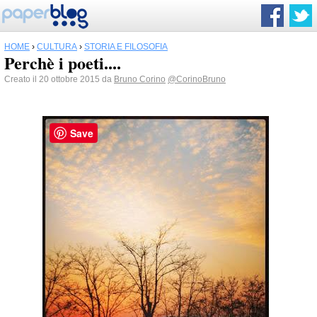
HOME
›
CULTURA
›
STORIA E FILOSOFIA
Perchè i poeti....
Creato il 20 ottobre 2015 da
Bruno Corino
@CorinoBruno
Save