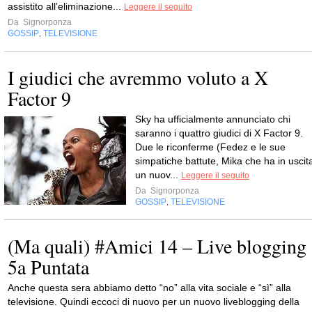
assistito all’eliminazione...
Leggere il seguito
Da
Signorponza
GOSSIP
TELEVISIONE
,
I giudici che avremmo voluto a X
Factor 9
Sky ha ufficialmente annunciato chi
saranno i quattro giudici di X Factor 9.
Due le riconferme (Fedez e le sue
simpatiche battute, Mika che ha in uscit
un nuov...
Leggere il seguito
Da
Signorponza
GOSSIP
TELEVISIONE
,
(Ma quali) #Amici 14 – Live blogging
5a Puntata
Anche questa sera abbiamo detto “no” alla vita sociale e “sì” alla
televisione. Quindi eccoci di nuovo per un nuovo liveblogging della