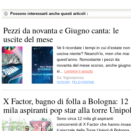
Possono interessarti anche questi articoli :
Pezzi da novanta e Giugno canta: le
uscite del mese
Ve li ricordate i tempi in cui d’estate non
usciva niente? Neanch’io, men che mai
quest’anno. Nonostante i pezzi da
novanta del mese scorso, anche giugno
si...
Leggere il seguito
Da
Signorponza
GOSSIP
TELEVISIONE
,
X Factor, bagno di folla a Bologna: 12
mila aspiranti pop star alla torre Unipo
Sono circa 12 mila gli aspiranti
concorrenti di X Factor che hanno invas
il piazzale della Torre Unipol di Bologna,