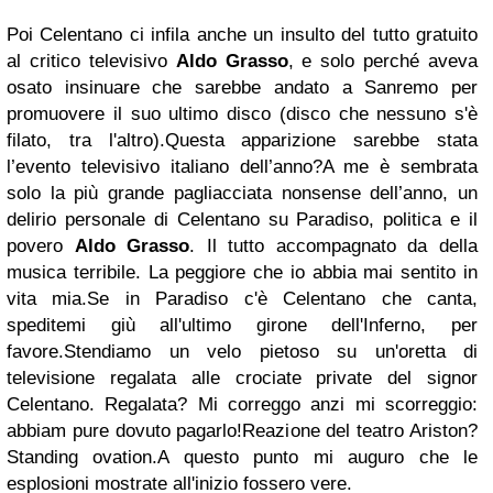
Poi Celentano ci infila anche un insulto del tutto gratuito
al critico televisivo
Aldo Grasso
, e solo perché aveva
osato insinuare che sarebbe andato a Sanremo per
promuovere il suo ultimo disco (disco che nessuno s'è
filato, tra l'altro).Questa apparizione sarebbe stata
l’evento televisivo italiano dell’anno?A me è sembrata
solo la più grande pagliacciata nonsense dell’anno, un
delirio personale di Celentano su Paradiso, politica e il
povero
Aldo Grasso
. Il tutto accompagnato da della
musica terribile. La peggiore che io abbia mai sentito in
vita mia.Se in Paradiso c'è Celentano che canta,
speditemi giù all'ultimo girone dell'Inferno, per
favore.Stendiamo un velo pietoso su un'oretta di
televisione regalata alle crociate private del signor
Celentano. Regalata? Mi correggo anzi mi scorreggio:
abbiam pure dovuto pagarlo!Reazione del teatro Ariston?
Standing ovation.A questo punto mi auguro che le
esplosioni mostrate all'inizio fossero vere.