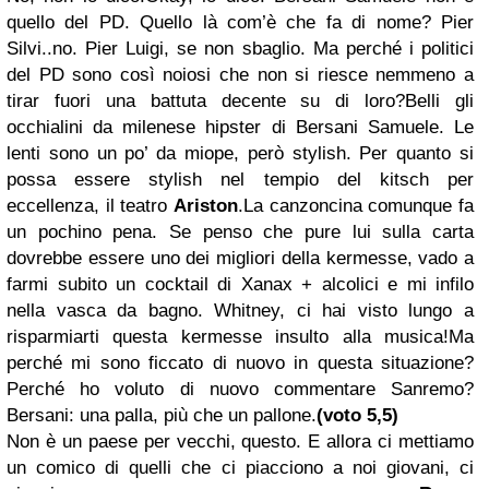
quello del PD. Quello là com’è che fa di nome? Pier
Silvi..no. Pier Luigi, se non sbaglio. Ma perché i politici
del PD sono così noiosi che non si riesce nemmeno a
tirar fuori una battuta decente su di loro?Belli gli
occhialini da milenese hipster di Bersani Samuele. Le
lenti sono un po’ da miope, però stylish. Per quanto si
possa essere stylish nel tempio del kitsch per
eccellenza, il teatro
Ariston
.La canzoncina comunque fa
un pochino pena. Se penso che pure lui sulla carta
dovrebbe essere uno dei migliori della kermesse, vado a
farmi subito un cocktail di Xanax + alcolici e mi infilo
nella vasca da bagno. Whitney, ci hai visto lungo a
risparmiarti questa kermesse insulto alla musica!Ma
perché mi sono ficcato di nuovo in questa situazione?
Perché ho voluto di nuovo commentare Sanremo?
Bersani: una palla, più che un pallone.
(voto 5,5)
Non è un paese per vecchi, questo. E allora ci mettiamo
un comico di quelli che ci piacciono a noi giovani, ci