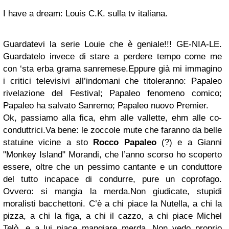
I have a dream: Louis C.K. sulla tv italiana.
Guardatevi la serie Louie che è geniale!!! GE-NIA-LE.
Guardatelo invece di stare a perdere tempo come me
con ‘sta erba grama sanremese.Eppure già mi immagino
i critici televisivi all’indomani che titoleranno: Papaleo
rivelazione del Festival; Papaleo fenomeno comico;
Papaleo ha salvato Sanremo; Papaleo nuovo Premier.
Ok, passiamo alla fica, ehm alle vallette, ehm alle co-
conduttrici.Va bene: le zoccole mute che faranno da belle
statuine vicine a sto
Rocco Papaleo
(?) e a Gianni
"Monkey Island" Morandi, che l’anno scorso ho scoperto
essere, oltre che un pessimo cantante e un conduttore
del tutto incapace di condurre, pure un coprofago.
Ovvero: si mangia la merda.Non giudicate, stupidi
moralisti bacchettoni. C’è a chi piace la Nutella, a chi la
pizza, a chi la figa, a chi il cazzo, a chi piace Michel
Telò, e a lui piace mangiare merda. Non vedo proprio