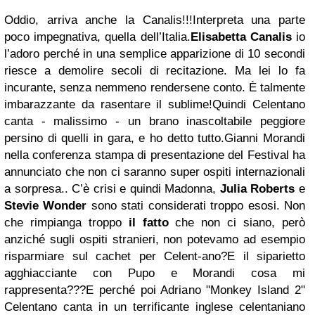
Oddio, arriva anche la Canalis!!!Interpreta una parte
poco impegnativa, quella dell’Italia.
Elisabetta Canalis
io
l’adoro perché in una semplice apparizione di 10 secondi
riesce a demolire secoli di recitazione. Ma lei lo fa
incurante, senza nemmeno rendersene conto. È talmente
imbarazzante da rasentare il sublime!Quindi Celentano
canta - malissimo - un brano inascoltabile peggiore
persino di quelli in gara, e ho detto tutto.Gianni Morandi
nella conferenza stampa di presentazione del Festival ha
annunciato che non ci saranno super ospiti internazionali
a sorpresa.. C’è crisi e quindi Madonna,
Julia Roberts
e
Stevie Wonder
sono stati considerati troppo esosi. Non
che rimpianga troppo
il fatto
che non ci siano, però
anziché sugli ospiti stranieri, non potevamo ad esempio
risparmiare sul cachet per Celent-ano?E il siparietto
agghiacciante con Pupo e Morandi cosa mi
rappresenta???E perché poi Adriano "Monkey Island 2"
Celentano canta in un terrificante inglese celentaniano