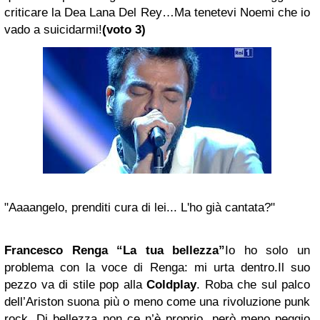
criticare la Dea Lana Del Rey…Ma tenetevi Noemi che io
vado a suicidarmi!
(voto 3)
"Aaaangelo, prenditi cura di lei... L'ho già cantata?"
Francesco Renga “La tua bellezza”
Io ho solo un
problema con la voce di Renga: mi urta dentro.Il suo
pezzo va di stile pop alla
Coldplay
. Roba che sul palco
dell’Ariston suona più o meno come una rivoluzione punk
rock. Di bellezza non ce n’è proprio, però meno peggio