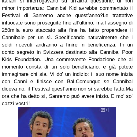
italiani si interrogavano su un’altra questione, di non
minor importanza: Cannibal Kid avrebbe commentato il
Festival di Sanremo anche quest’anno?Le trattative
infuocate sono proseguite fino all’ultimo, ma l’assegno di
250mila euro staccato alla fine ha fatto propendere il
Cannibale per un sì. Specificando naturalmente che i
soldi ricevuti andranno a finire in beneficenza. In un
conto segreto in Svizzera destinato alla Cannibal Poor
Kids Foundation. Una commovente Fondazione che al
momento consta di un solo beneficiario, e già potete
immaginare chi sia. Vi do' un indizio: il suo nome inizia
con Canni e finisce con Bal.Comunque se Cannibal
diceva no, il Festival quest’anno non si sarebbe fatto.Ma
ora che ha detto sì, Sanremo può avere inizio. E mo’ so’
cazzi vostri!