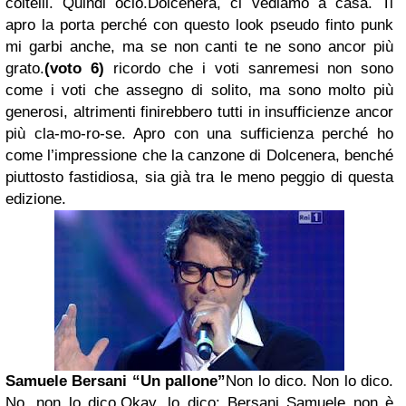
coltelli. Quindi ocio.Dolcenera, ci vediamo a casa. Ti
apro la porta perché con questo look pseudo finto punk
mi garbi anche, ma se non canti te ne sono ancor più
grato.
(voto 6)
ricordo che i voti sanremesi non sono
come i voti che assegno di solito, ma sono molto più
generosi, altrimenti finirebbero tutti in insufficienze ancor
più cla-mo-ro-se. Apro con una sufficienza perché ho
come l’impressione che la canzone di Dolcenera, benché
piuttosto fastidiosa, sia già tra le meno peggio di questa
edizione.
Samuele Bersani
“Un pallone”
Non lo dico. Non lo dico.
No, non lo dico.Okay, lo dico: Bersani Samuele non è