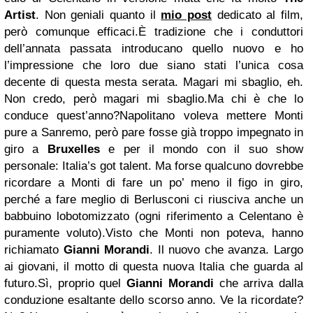
Artist
. Non geniali quanto il
mio post
dedicato al film,
però comunque efficaci.È tradizione che i conduttori
dell’annata passata introducano quello nuovo e ho
l’impressione che loro due siano stati l’unica cosa
decente di questa mesta serata. Magari mi sbaglio, eh.
Non credo, però magari mi sbaglio.Ma chi è che lo
conduce quest’anno?Napolitano voleva mettere Monti
pure a Sanremo, però pare fosse già troppo impegnato in
giro a
Bruxelles
e per il mondo con il suo show
personale: Italia’s got talent. Ma forse qualcuno dovrebbe
ricordare a Monti di fare un po’ meno il figo in giro,
perché a fare meglio di Berlusconi ci riusciva anche un
babbuino lobotomizzato (ogni riferimento a Celentano è
puramente voluto).Visto che Monti non poteva, hanno
richiamato
Gianni Morandi
. Il nuovo che avanza. Largo
ai giovani, il motto di questa nuova Italia che guarda al
futuro.Sì, proprio quel
Gianni Morandi
che arriva dalla
conduzione esaltante dello scorso anno. Ve la ricordate?