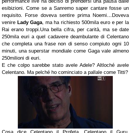
performance live ha deciso di prendersi una pausa dalle
esibizioni. Come se a Sanremo saper cantare fosse un
requisito. Forse doveva sentire prima Noemi…Doveva
venire
Lady Gaga
, ma ha richiesto 500mila euro e per la
Rai erano troppi.Una bella cifra, per carità, ma se date
250mila euri a quel cadavere deambulante di Celentano
che completa una frase non di senso compiuto ogni 10
minuti, una superstar mondiale come Gaga vale almeno
250milioni di euri.
E che colpo sarebbe stato avele Adele? Altloché avele
Celentano. Ma pelché ho cominciato a pallale come Titti?
Cosa dice Celentano il Profeta, Celentano il Guru,