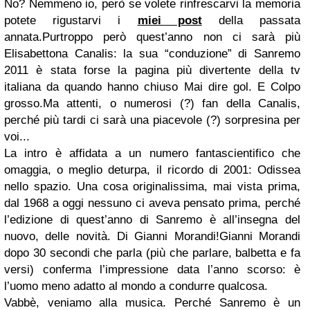
No? Nemmeno io, però se volete rinfrescarvi la memoria
potete rigustarvi i
miei post
della passata
annata.Purtroppo però quest’anno non ci sarà più
Elisabettona Canalis: la sua “conduzione” di Sanremo
2011 è stata forse la pagina più divertente della tv
italiana da quando hanno chiuso Mai dire gol. E Colpo
grosso.Ma attenti, o numerosi (?) fan della Canalis,
perché più tardi ci sarà una piacevole (?) sorpresina per
voi...
La intro è affidata a un numero fantascientifico che
omaggia, o meglio deturpa, il ricordo di 2001: Odissea
nello spazio. Una cosa originalissima, mai vista prima,
dal 1968 a oggi nessuno ci aveva pensato prima, perché
l’edizione di quest’anno di Sanremo è all’insegna del
nuovo, delle novità. Di Gianni Morandi!Gianni Morandi
dopo 30 secondi che parla (più che parlare, balbetta e fa
versi) conferma l’impressione data l’anno scorso: è
l’uomo meno adatto al mondo a condurre qualcosa.
Vabbè, veniamo alla musica. Perché Sanremo è un