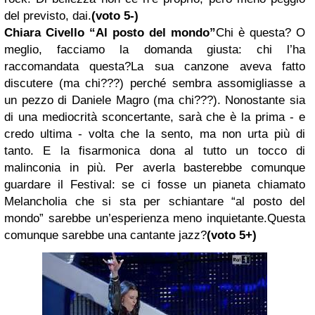
del previsto, dai.
(voto 5-)
Chiara Civello “Al posto del mondo”
Chi è questa? O
meglio, facciamo la domanda giusta: chi l’ha
raccomandata questa?La sua canzone aveva fatto
discutere (ma chi???) perché sembra assomigliasse a
un pezzo di Daniele Magro (ma chi???). Nonostante sia
di una mediocrità sconcertante, sarà che è la prima - e
credo ultima - volta che la sento, ma non urta più di
tanto. E la fisarmonica dona al tutto un tocco di
malinconia in più. Per averla basterebbe comunque
guardare il Festival: se ci fosse un pianeta chiamato
Melancholia che si sta per schiantare “al posto del
mondo” sarebbe un’esperienza meno inquietante.Questa
comunque sarebbe una cantante jazz?
(voto 5+)