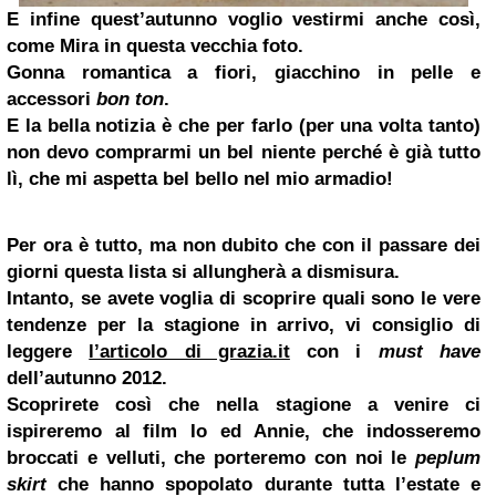
E infine quest’autunno voglio vestirmi anche così,
come Mira in questa vecchia foto.
Gonna romantica a fiori, giacchino in pelle e
accessori
bon ton
.
E la bella notizia è che per farlo (per una volta tanto)
non devo comprarmi un bel niente perché è già tutto
lì, che mi aspetta bel bello nel mio armadio!
Per ora
è tutto, ma non dubito che con il passare dei
giorni questa lista si allungherà a dismisura.
Intanto, se avete voglia di scoprire quali sono
le vere
tendenze per la stagione in arrivo, vi consiglio di
leggere
l’articolo di grazia.it
con i
must have
dell’autunno
2012.
Scoprirete così che nella stagione a venire ci
ispireremo al film Io ed Annie, che indosseremo
broccati e velluti, che porteremo con noi le
peplum
skirt
che hanno spopolato durante tutta l’estate e