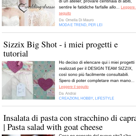
di un atelier, provare centinaia di abiti,
sentire le fatidiche farfalle allo...
Leggere i
seguito
Da
Ornella Di Mauro
MODA E TREND
PER LEI
,
Sizzix Big Shot - i miei progetti e
tutorial
Ho deciso di elencare qui i miei progetti
realizzati per il DESIGN TEAM SIZZIX,
così sono più facilmente consultabili.
Spero di poter completare man mano...
Leggere il seguito
Da
Andrai
CREAZIONI
HOBBY
LIFESTYLE
,
,
Insalata di pasta con stracchino di capr
| Pasta salad with goat cheese
Cosa ne pensate del nuovo sito? c'ho