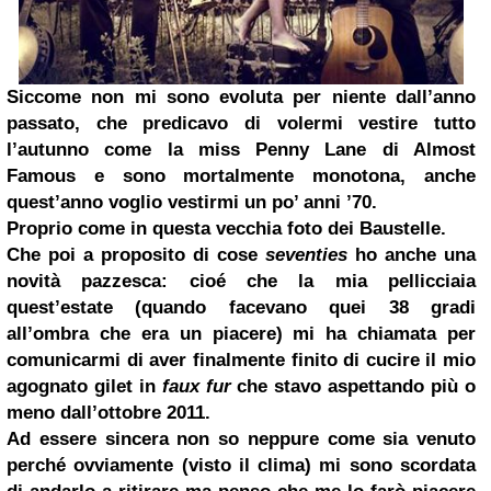
Siccome non mi sono evoluta per niente dall’anno
passato, che predicavo di volermi vestire tutto
l’autunno come la miss Penny Lane di Almost
Famous e sono mortalmente monotona, anche
quest’anno voglio vestirmi un po’ anni ’70.
Proprio come in questa vecchia foto dei
Baustelle
.
Che poi a proposito di cose
seventies
ho anche una
novità pazzesca: cioé che la mia pellicciaia
quest’estate (quando facevano quei 38 gradi
all’ombra che era un piacere) mi ha chiamata per
comunicarmi di aver finalmente finito di cucire il mio
agognato gilet in
faux fur
che stavo aspettando più o
meno dall’ottobre 2011.
Ad essere sincera non so neppure come sia venuto
perché ovviamente (visto il clima) mi sono scordata