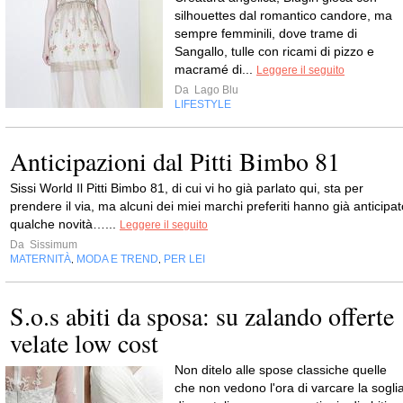
silhouettes dal romantico candore, ma
sempre femminili, dove trame di
Sangallo, tulle con ricami di pizzo e
macramé di...
Leggere il seguito
Da
Lago Blu
LIFESTYLE
Anticipazioni dal Pitti Bimbo 81
Sissi World Il Pitti Bimbo 81, di cui vi ho già parlato qui, sta per
prendere il via, ma alcuni dei miei marchi preferiti hanno già anticipat
qualche novità…...
Leggere il seguito
Da
Sissimum
MATERNITÀ
MODA E TREND
PER LEI
,
,
S.o.s abiti da sposa: su zalando offerte
velate low cost
Non ditelo alle spose classiche quelle
che non vedono l'ora di varcare la sogli