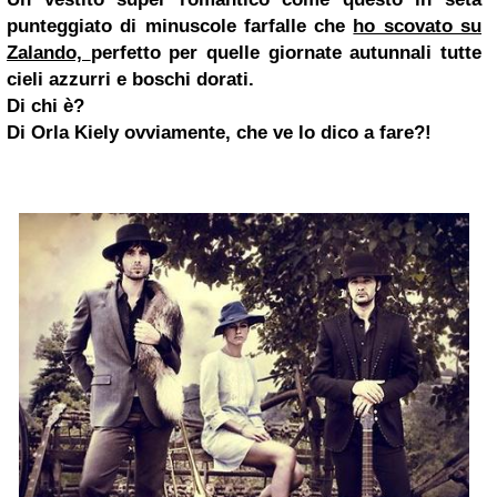
punteggiato di minuscole
farfalle
che
ho scovato su
Zalando,
perfetto per
quelle giornate autunnali tutte
cieli azzurri e boschi dorati.
Di chi è?
Di Orla Kiely ovviamente, che ve lo dico a fare?!