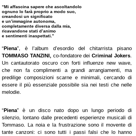
“Mi affascina sapere che ascoltandolo
ognuno lo farà proprio a modo suo,
creandosi un significato
e un’immagine autonoma,
completamente diversa dalla mia,
ricavandone stati d’animo
e sentimenti inaspettati.”
“
Piena
”, è l’album d’esordio del chitarrista pisano
TOMMASO TANZINI,
co-fondatore dei
Criminal Jokers
.
Un cantautorato oscuro con forti influenze new wave,
che non fa complimenti a grandi arrangiamenti, ma
predilige composizioni scarne e minimali, cercando di
essere il più essenziale possibile sia nei testi che nelle
melodie.
“
Piena
” è un disco nato dopo un lungo periodo di
silenzio, lontano dalle precedenti esperienze musicali di
Tommaso. La noia e la frustrazione sono il movente di
tante canzoni: ci sono tutti i passi falsi che lo hanno