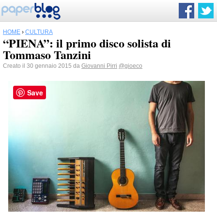
HOME
›
CULTURA
“PIENA”: il primo disco solista di
Tommaso Tanzini
Creato il 30 gennaio 2015 da
Giovanni Pirri
@gioeco
Save