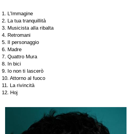
1. L’Immagine
2. La tua tranquillità
3. Musicista alla ribalta
4. Retromani
5. Il personaggio
6. Madre
7. Quattro Mura
8. In bici
9. Io non ti lascerò
10. Attorno al fuoco
11. La rivincità
12. Hoj