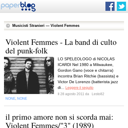
Musicisti Stranieri — Violent Femmes
Violent Femmes - La band di culto
del punk-folk
LO SPELEOLOGO di NICOLAS
ICARDI Nel 1980 a Milwaukee,
Gordon Gano (voce e chitarra)
incontra Brian Ritchie (bassista) e
Victor De Lorenzo (batterista jazz
di...
Leggere il seguito
Il 28 agosto 2011 da
Lesto82
NONE
NONE
,
il primo amore non si scorda mai:
Violent Femmes/"3" (1989)