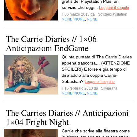
gratis del Playstation Plus, un
servizio che oggi...
Leggere il seguito
Il 06 marzo 2013 da
Notizieplaystation
NONE
NONE
NONE
,
,
The Carrie Diaries // 1×06
Anticipazioni EndGame
Quinta puntata di The Carrie Diaries
appena trascorsa… (ATTENZIONE
SPOILER!) E forse è già tempo di
dire addio alla coppia Carrie-
Sebastian?
Leggere il seguito
Il 15 febbraio 2013 da
Silviaraffa
NONE
NONE
NONE
,
,
The Carries Diaries // Anticipazioni
1×04 Fright Night
Carrie che scrive alla finestra come