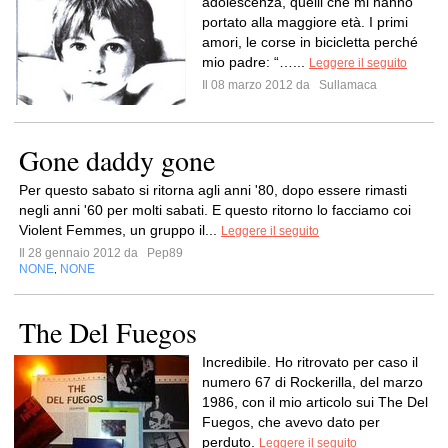
adolescenza, quelli che mi hanno
portato alla maggiore età. I primi
amori, le corse in bicicletta perché
mio padre: “…...
Leggere il seguito
Il 08 marzo 2012 da
Sullamaca
Gone daddy gone
Per questo sabato si ritorna agli anni '80, dopo essere rimasti
negli anni '60 per molti sabati. E questo ritorno lo facciamo coi
Violent Femmes, un gruppo il...
Leggere il seguito
Il 28 gennaio 2012 da
Pep89
NONE
NONE
,
The Del Fuegos
Incredibile. Ho ritrovato per caso il
numero 67 di Rockerilla, del marzo
1986, con il mio articolo sui The Del
Fuegos, che avevo dato per
perduto.
Leggere il seguito