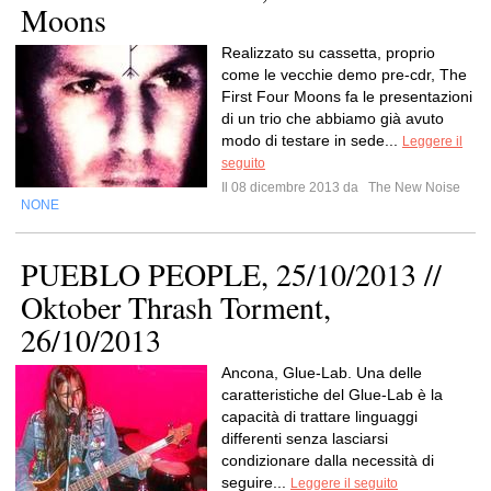
Moons
Realizzato su cassetta, proprio
come le vecchie demo pre-cdr, The
First Four Moons fa le presentazioni
di un trio che abbiamo già avuto
modo di testare in sede...
Leggere il
seguito
Il 08 dicembre 2013 da
The New Noise
NONE
PUEBLO PEOPLE, 25/10/2013 //
Oktober Thrash Torment,
26/10/2013
Ancona, Glue-Lab. Una delle
caratteristiche del Glue-Lab è la
capacità di trattare linguaggi
differenti senza lasciarsi
condizionare dalla necessità di
seguire...
Leggere il seguito