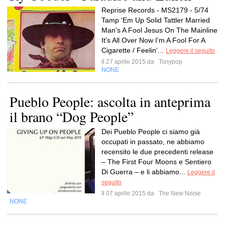
Reprise Records - MS2179 - 5/74
Tamp 'Em Up Solid Tattler Married
Man's A Fool Jesus On The Mainline
It's All Over Now I'm A Fool For A
Cigarette / Feelin'...
Leggere il seguito
Il 27 aprile 2015 da
Tonypop
NONE
Pueblo People: ascolta in anteprima
il brano “Dog People”
Dei Pueblo People ci siamo già
occupati in passato, ne abbiamo
recensito le due precedenti release
– The First Four Moons e Sentiero
Di Guerra – e li abbiamo...
Leggere il
seguito
Il 07 aprile 2015 da
The New Noise
NONE