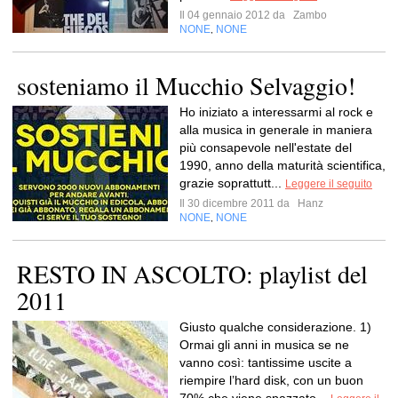
Il 04 gennaio 2012 da
Zambo
NONE
NONE
,
sosteniamo il Mucchio Selvaggio!
Ho iniziato a interessarmi al rock e
alla musica in generale in maniera
più consapevole nell'estate del
1990, anno della maturità scientifica,
grazie soprattutt...
Leggere il seguito
Il 30 dicembre 2011 da
Hanz
NONE
NONE
,
RESTO IN ASCOLTO: playlist del
2011
Giusto qualche considerazione. 1)
Ormai gli anni in musica se ne
vanno così: tantissime uscite a
riempire l’hard disk, con un buon