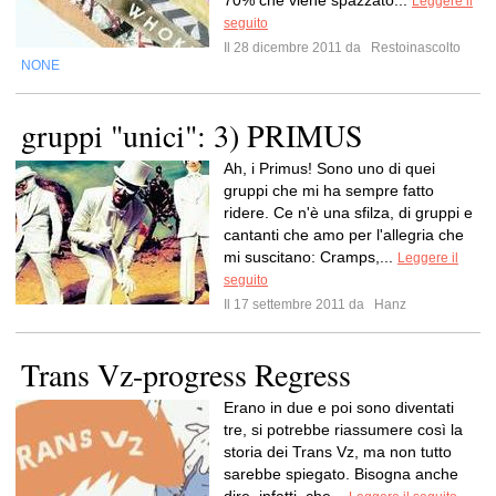
70% che viene spazzato...
Leggere il
seguito
Il 28 dicembre 2011 da
Restoinascolto
NONE
gruppi "unici": 3) PRIMUS
Ah, i Primus! Sono uno di quei
gruppi che mi ha sempre fatto
ridere. Ce n'è una sfilza, di gruppi e
cantanti che amo per l'allegria che
mi suscitano: Cramps,...
Leggere il
seguito
Il 17 settembre 2011 da
Hanz
Trans Vz-progress Regress
Erano in due e poi sono diventati
tre, si potrebbe riassumere così la
storia dei Trans Vz, ma non tutto
sarebbe spiegato. Bisogna anche