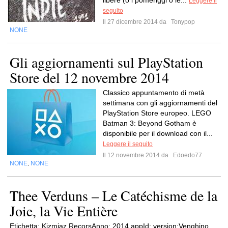
libere (o i pomeriggi o le...
Leggere il
seguito
Il 27 dicembre 2014 da
Tonypop
NONE
Gli aggiornamenti sul PlayStation
Store del 12 novembre 2014
Classico appuntamento di metà
settimana con gli aggiornamenti del
PlayStation Store europeo. LEGO
Batman 3: Beyond Gotham è
disponibile per il download con il...
Leggere il seguito
Il 12 novembre 2014 da
Edoedo77
NONE
NONE
,
Thee Verduns – Le Catéchisme de la
Joie, la Vie Entière
Etichetta: Kizmiaz RecorsAnno: 2014 appId; version;Venghino