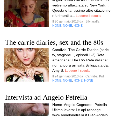
la giornalista che tra qualche anno
vedremo affacciata su New York…
Questa e tantissime altre citazioni e
riferimenti a...
Leggere il seguito
Il 30 gennaio 2013 da
Silviaraffa
NONE
NONE
NONE
,
,
The carrie diaries, sex and the 80s
Condividi The Carrie Diaries (serie
tv, stagione 1, episodi 1-2) Rete
americana: The CW Rete italiana:
non ancora arrivata Sviluppata da:
Amy B.
Leggere il seguito
Il 24 gennaio 2013 da
Cannibal Kid
NONE
NONE
NONE
NONE
,
,
,
Intervista ad Angelo Petrella
Nome: Angelo Cognome: Petrella
Ultimo lavoro: Le api randage
www.angelopetrella.it Ciao Angelo,