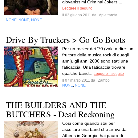
giovanissimi Criminal Jokers....
Leggere il seguito
Il 03 giugno 2011 da
Apietrarota
NONE
NONE
NONE
,
,
Drive-By Truckers > Go-Go Boots
Per un rocker dei ’70 (vale a dire: un
fruitore della musica rock di quegli
anni), gli anni 2000 sono stati una
faticaccia. Una faticaccia trovare
qualche band...
Leggere il seguito
Il 07 marzo 2011 da
Zambo
NONE
NONE
,
THE BUILDERS AND THE
BUTCHERS - Dead Reckoning
Così come quando stai per
ascoltare una band che arriva da
Athens in Georgia, hai paura di