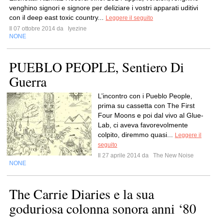
venghino signori e signore per deliziare i vostri apparati uditivi
con il deep east toxic country...
Leggere il seguito
Il 07 ottobre 2014 da
Iyezine
NONE
PUEBLO PEOPLE, Sentiero Di
Guerra
L’incontro con i Pueblo People,
prima su cassetta con The First
Four Moons e poi dal vivo al Glue-
Lab, ci aveva favorevolmente
colpito, diremmo quasi...
Leggere il
seguito
Il 27 aprile 2014 da
The New Noise
NONE
The Carrie Diaries e la sua
goduriosa colonna sonora anni ‘80