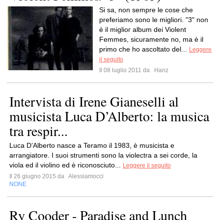
Si sa, non sempre le cose che
preferiamo sono le migliori. "3" non
è il miglior album dei Violent
Femmes, sicuramente no, ma è il
primo che ho ascoltato del...
Leggere
il seguito
Il 08 luglio 2011 da
Hanz
Intervista di Irene Gianeselli al
musicista Luca D’Alberto: la musica
tra respir...
Luca D’Alberto nasce a Teramo il 1983, è musicista e
arrangiatore. I suoi strumenti sono la violectra a sei corde, la
viola ed il violino ed è riconosciuto...
Leggere il seguito
Il 26 giugno 2015 da
Alessiamocci
NONE
Ry Cooder - Paradise and Lunch