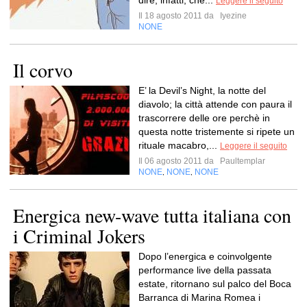
dire, infatti, che...
Leggere il seguito
Il 18 agosto 2011 da
Iyezine
NONE
Il corvo
E’ la Devil’s Night, la notte del
diavolo; la città attende con paura il
trascorrere delle ore perchè in
questa notte tristemente si ripete un
rituale macabro,...
Leggere il seguito
Il 06 agosto 2011 da
Paultemplar
NONE
NONE
NONE
,
,
Energica new-wave tutta italiana con
i Criminal Jokers
Dopo l’energica e coinvolgente
performance live della passata
estate, ritornano sul palco del Boca
Barranca di Marina Romea i