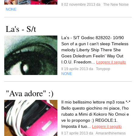
Il 02 novembre 2013 da
The New Noise
NONE
La's - S/t
La's - S/T Godisc 828202- 10/90
Son of a gun I can't sleep Timeless
melody Liberty Ship There She
Goes Doledrum Feelin' Way Out
I.O.U. Freedom...
Leggere il seguito
Il 19 aprile 2013 da
Tonypop
NONE
"Ava adore" :)
Il mio bellissimo lettore mp3 rosa *-*
Bello questo giochino mi piace, l'ho
rubato a Mimi di Kokoro No Omoi e
ve lo propongo :) REGOLE:1.
Imposta il tuo...
Leggere il seguito
Il 17 aprile 2013 da
Amaranthinemess