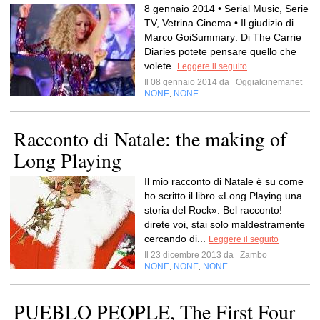
8 gennaio 2014 • Serial Music, Serie
TV, Vetrina Cinema • Il giudizio di
Marco GoiSummary: Di The Carrie
Diaries potete pensare quello che
volete.
Leggere il seguito
Il 08 gennaio 2014 da
Oggialcinemanet
NONE
NONE
,
Racconto di Natale: the making of
Long Playing
Il mio racconto di Natale è su come
ho scritto il libro «Long Playing una
storia del Rock». Bel racconto!
direte voi, stai solo maldestramente
cercando di...
Leggere il seguito
Il 23 dicembre 2013 da
Zambo
NONE
NONE
NONE
,
,
PUEBLO PEOPLE, The First Four