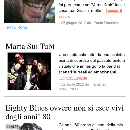
fai pure come se “VareseNoir” fosse
casa tua. Grazie, molto...
Leggere il
seguito
Il 05 giugno 2012 da
Paolo Franchini
NONE
NONE
,
Marta Sui Tubi
Uno spettacolo fatto da una scaletta
piena di soprese dal passato unite a
visuals che immergono la band in
scenari surreali ed emozionanti.
Leggere il seguito
Il 12 aprile 2012 da
Fantanet
NONE
NONE
,
Eighty Blues ovvero non si esce vivi
dagli anni’ 80
Gli anni ’80 erano gli anni della mia