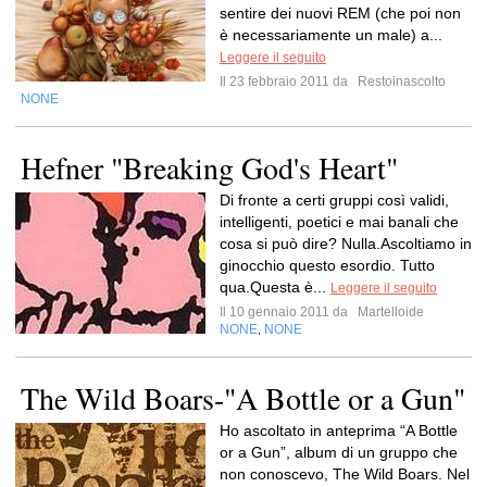
sentire dei nuovi REM (che poi non
è necessariamente un male) a...
Leggere il seguito
Il 23 febbraio 2011 da
Restoinascolto
NONE
Hefner "Breaking God's Heart"
Di fronte a certi gruppi così validi,
intelligenti, poetici e mai banali che
cosa si può dire? Nulla.Ascoltiamo in
ginocchio questo esordio. Tutto
qua.Questa è...
Leggere il seguito
Il 10 gennaio 2011 da
Martelloide
NONE
NONE
,
The Wild Boars-"A Bottle or a Gun"
Ho ascoltato in anteprima “A Bottle
or a Gun”, album di un gruppo che
non conoscevo, The Wild Boars. Nel