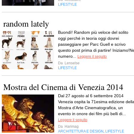
LIFESTYLE
random lately
Buondì! Random più veloce del solito
oggi perché in teoria oggi dovrei
passeggiare per Parc Guell e scrivo
questo post prima di partire! Iniziamo!Ne
numero...
Leggere il seguito
Da
Lenselse
LIFESTYLE
Mostra del Cinema di Venezia 2014
Dal 27 agosto al 6 settembre 2014
Venezia ospita la 71esima edizione dell
Mostra d’Arte Cinematografica, un
evento in onore dei film più belli di...
Leggere il seguito
Da
Harimag
ARCHITETTURA E DESIGN
LIFESTYLE
,