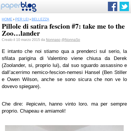
HOME
›
PER LEI
›
BELLEZZA
Pillole di satira fescion #7: take me to the
Zoo…lander
Creato il 10 marzo 2015 da
Nonnaso
@NonnaSo
E intanto che noi stiamo qua a prenderci sul serio, la
sfilata parigina di Valentino viene chiusa da Derek
(Zoolander, si, proprio lui), dal suo sguardo assassino e
dall’acerrimo nemico-fescion-nemesi Hansel (Ben Stiller
e Owen Wilson, anche se sono sicura che non ve lo
dovevo spiegare).
Che dire: #epicwin, hanno vinto loro. ma per sempre
proprio. Chapeau e amiamoli!