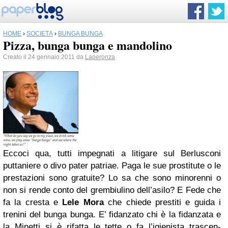
HOME
›
SOCIETÀ
›
BUNGA BUNGA
Pizza, bunga bunga e mandolino
Creato il 24 gennaio 2011 da
Laperonza
Eccoci qua, tutti impegnati a litigare sul Berlusconi
puttaniere o divo pater patriae. Paga le sue prostitute o le
prestazioni sono gratuite? Lo sa che sono minorenni o
non si rende conto del grembiulino dell’asilo? E Fede che
fa la cresta e
Lele Mora
che chiede prestiti e guida i
trenini del bunga bunga. E’ fidanzato chi è la fidanzata e
la Minetti si è rifatta le tette o fa l’igienista trascen-