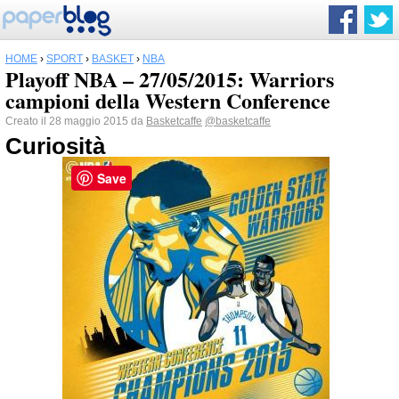
HOME
›
SPORT
›
BASKET
›
NBA
Playoff NBA – 27/05/2015: Warriors
campioni della Western Conference
Creato il 28 maggio 2015 da
Basketcaffe
@basketcaffe
Curiosità
Save