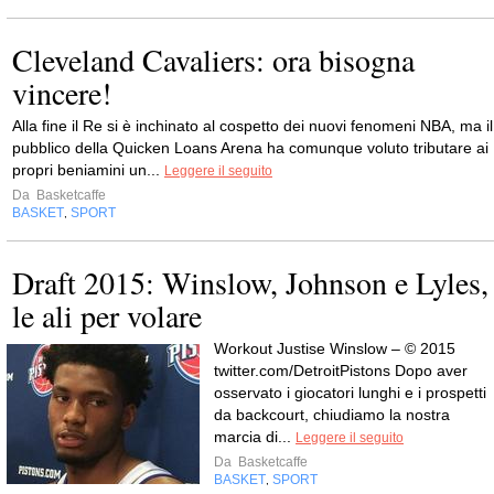
Cleveland Cavaliers: ora bisogna
vincere!
Alla fine il Re si è inchinato al cospetto dei nuovi fenomeni NBA, ma il
pubblico della Quicken Loans Arena ha comunque voluto tributare ai
propri beniamini un...
Leggere il seguito
Da
Basketcaffe
BASKET
SPORT
,
Draft 2015: Winslow, Johnson e Lyles,
le ali per volare
Workout Justise Winslow – © 2015
twitter.com/DetroitPistons Dopo aver
osservato i giocatori lunghi e i prospetti
da backcourt, chiudiamo la nostra
marcia di...
Leggere il seguito
Da
Basketcaffe
BASKET
SPORT
,