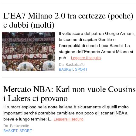
L’EA7 Milano 2.0 tra certezze (poche)
e dubbi (molti)
Il volto scuro del patron Giorgio Armani,
le lacrime di capitan Gentile e
l’incredulità di coach Luca Banchi. La
stagione dell’Emporio Armani Milano si
può...
Leggere il seguito
Da
Basketcaffe
BASKET
SPORT
,
Mercato NBA: Karl non vuole Cousins
i Lakers ci provano
Il rumors esploso nella notte italiana è sicuramente di quelli molto
importanti perché potrebbe cambiare non poco gli scenari NBA a
breve e lungo termine: i...
Leggere il seguito
Da
Basketcaffe
BASKET
SPORT
,