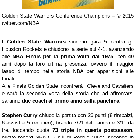
Golden State Warriors Conference Champions – © 2015
twitter.com/NBA
I
Golden State Warriors
vincono gara 5 contro gli
Houston Rockets e chiudono la serie sul 4-1, avanzando
alle
NBA Finals per la prima volta dal 1975
, ben 40
anni dopo la loro ultima presenza, ovvero il maggior
lasso di tempo nella storia NBA per apparizioni alle
Finali.
Alle
Finals Golden State incontrerà i Cleveland Cavaliers
e sarà la seconda volta della storia che ad affrontarsi
saranno
due coach al primo anno sulla panchina
.
Stephen Curry
chiude la partita con 26 punti (8 rimbalzi,
6 assist e 5 recuperi), tirando 7/21 dal campo e 3/11 da
tre, toccando quota
73 triple in questa postseason
,
nuovo record NBA (15 più di Reggie Miller, secondo in