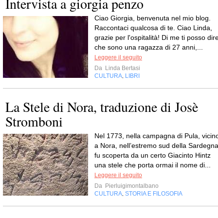
Intervista a giorgia penzo
Ciao Giorgia, benvenuta nel mio blog.
Raccontaci qualcosa di te. Ciao Linda,
grazie per l'ospitalità! Di me ti posso dir
che sono una ragazza di 27 anni,...
Leggere il seguito
Da
Linda Bertasi
CULTURA
LIBRI
,
La Stele di Nora, traduzione di Josè
Stromboni
Nel 1773, nella campagna di Pula, vicin
a Nora, nell’estremo sud della Sardegna
fu scoperta da un certo Giacinto Hintz
una stele che porta ormai il nome di...
Leggere il seguito
Da
Pierluigimontalbano
CULTURA
STORIA E FILOSOFIA
,