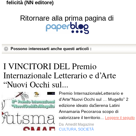
felicità (NN editore)
Ritornare alla prima pagina di
Possono interessarti anche questi articoli :
I VINCITORI DEL Premio
Internazionale Letterario e d’Arte
“Nuovi Occhi sul...
Premio InternazionaleLetterario e
d’Arte“Nuovi Occhi sul … Mugello” 2
edizione ideato daSerena Latini
Annamaria Pecoraroa scopo di
valorizzare il territorio...
Leggere il seguito
Da
Amedit Magazine
CULTURA
SOCIETÀ
,