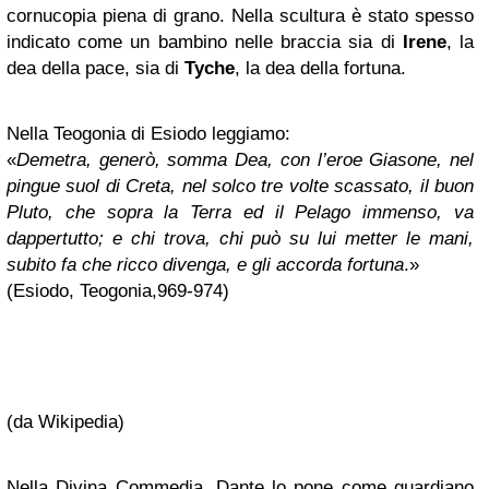
cornucopia piena di grano. Nella scultura è stato spesso
indicato come un bambino nelle braccia sia di
Irene
, la
dea della pace, sia di
Tyche
, la dea della fortuna.
Nella Teogonia di Esiodo leggiamo:
«
Demetra, generò, somma Dea, con l’eroe Giasone, nel
pingue suol di Creta, nel solco tre volte scassato, il buon
Pluto, che sopra la Terra ed il Pelago immenso, va
dappertutto; e chi trova, chi può su lui metter le mani,
subito fa che ricco divenga, e gli accorda fortuna
.»
(Esiodo, Teogonia,969-974)
(da Wikipedia)
Nella Divina Commedia, Dante lo pone come guardiano