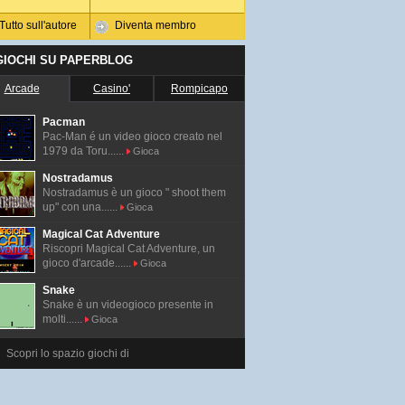
Tutto sull'autore
Diventa membro
 GIOCHI SU PAPERBLOG
Arcade
Casino'
Rompicapo
Pacman
Pac-Man é un video gioco creato nel
1979 da Toru......
Gioca
Nostradamus
Nostradamus è un gioco " shoot them
up" con una......
Gioca
Magical Cat Adventure
Riscopri Magical Cat Adventure, un
gioco d'arcade......
Gioca
Snake
Snake è un videogioco presente in
molti......
Gioca
Scopri lo spazio giochi di