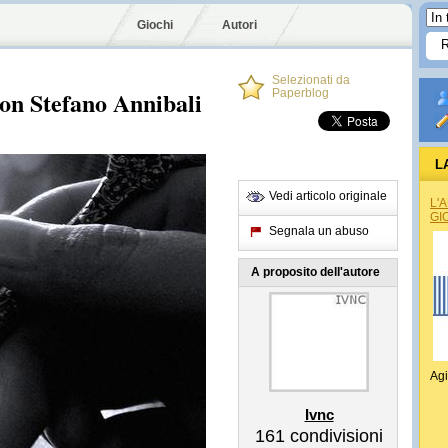
Giochi
Autori
Selezionati da
 con Stefano Annibali
Paperblog
L
Vedi articolo originale
L'
GI
Segnala un abuso
A proposito dell'autore
Agi
Ivnc
161
condivisioni