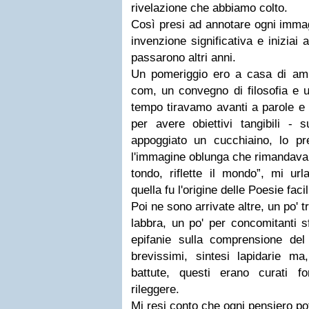
rivelazione che abbiamo colto.
Così presi ad annotare ogni immag
invenzione significativa e iniziai
passarono altri anni.
Un pomeriggio ero a casa di amic
com, un convegno di filosofia e un
tempo tiravamo avanti a parole e 
per avere obiettivi tangibili - 
appoggiato un cucchiaino, lo pr
l'immagine oblunga che rimandava 
tondo, riflette il mondo”, mi urla
quella fu l'origine delle Poesie facil
Poi ne sono arrivate altre, un po' 
labbra, un po' per concomitanti 
epifanie sulla comprensione de
brevissimi, sintesi lapidarie ma
battute, questi erano curati 
rileggere.
Mi resi conto che ogni pensiero p