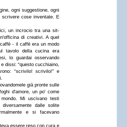
ine, ogni suggestione, ogni
 a scrivere cose inventate. E
i, un incrocio tra una sit-
'officina di creativi. A quel
caffè - il caffè era un modo
sul tavolo della cucina era
esi, lo guardai osservando
e dissi: “questo cucchiaino,
rono: “scrivilo! scrivilo!” e
i.
trovandomele già pronte sulle
sfoghi d'amore, un po' come
l mondo. Mi uscivano testi
, diversamente dalle solite
formalmente e si facevano
oteva essere reso con cura e