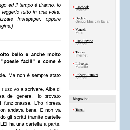
go ed il tempo è tiranno, lo
Facebook
Internet
leggerlo tutto in una volta,
Declino
lizzate Instapaper, oppure
Gruppi Musicali Italiani
gina.]
Venezia
Mete
Italo Calvino
Scrittori
Twitter
molto bello e anche molto
Internet
 "poesie facili" e come è
Influenza
Malattie
Roberto Piumini
ole. Ma non è sempre stato
Scrittori
 riuscivo a scrivere, Alba di
a del genere. Ho provato
Magazine
 funzionasse. L'ho ripresa
Talenti
non andava bene. E non va
 gli scritti tramite cartelle
 LEI ha una cartella a parte,