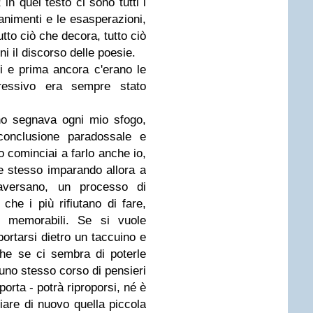
in quel testo ci sono tutti i
ccanimenti e le esasperazioni,
utto ciò che decora, tutto ciò
i il discorso delle poesie.
i e prima ancora c'erano le
pressivo era sempre stato
no segnava ogni mio sfogo,
 conclusione paradossale e
 cominciai a farlo anche io,
e stesso imparando allora a
aversano, un processo di
he i più rifiutano di fare,
e memorabili. Se si vuole
ortarsi dietro un taccuino e
che se ci sembra di poterle
e uno stesso corso di pensieri
orta - potrà riproporsi, né è
iare di nuovo quella piccola