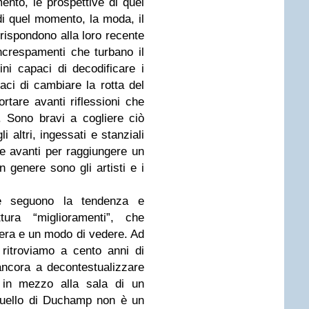
ento, le prospettive di quel
i quel momento, la moda, il
 rispondono alla loro recente
increspamenti che turbano il
i capaci di decodificare i
aci di cambiare la rotta del
ortare avanti riflessioni che
. Sono bravi a cogliere ciò
i altri, ingessati e stanziali
re avanti per raggiungere un
n genere sono gli artisti e i
che seguono la tendenza e
ttura “miglioramenti”, che
iera e un modo di vedere. Ad
 ritroviamo a cento anni di
ncora a decontestualizzare
e in mezzo alla sala di un
uello di Duchamp non è un