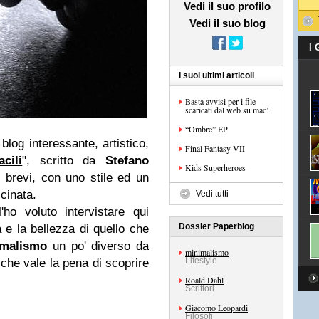
Vedi il suo profilo
Vedi il suo blog
I
I suoi ultimi articoli
Basta avvisi per i file
scaricati dal web su mac!
“Ombre” EP
log interessante, artistico,
Final Fantasy VII
cili
", scritto da
Stefano
Kids Superheroes
e brevi, con uno stile ed un
cinata.
Vedi tutti
'ho voluto intervistare qui
Dossier Paperblog
à e la bellezza di quello che
imalismo
un po' diverso da
minimalismo
Lifestyle
 che vale la pena di scoprire
Roald Dahl
Scrittori
Giacomo Leopardi
Filosofi