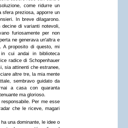
risoluzione, come ridurre un
a sfera preziosa, apporre un
ensieri. In breve dilagarono.
 decine di varianti notevoli,
ivano furiosamente per non
erta ne generava un'altra e
o. A proposito di questo, mi
in cui andai in biblioteca
lice radice di Schopenhauer
i, sia attinenti che estranee,
ciare altre tre, la mia mente
attale, sembravo guidato da
ornai a casa con quaranta
tenuante ma glorioso.
o responsabile. Per me esse
radar che le riceve, magari
, ha una dominante, le idee o