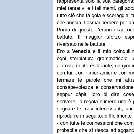
rappresenta solo la sua categoria; 
miei tentativi e i fallimenti, gli a
tutto ciò che fa gola e scoraggia, t
che annoia. Lasciai perdere per ann
Prima di questo c'erano i raccont
battute. Il maggior sforzo es
riversato nelle battute.
Ero a
Venezia
e il mio coinquili
ogni storpiatura grammaticale,
accostamento esilarante; un giorno
con lui, con i miei amici e con m
fermare le parole che mi attr
consapevolezza e conservazione c
seppur càpiti loro di dire cos
scrivere, la regola numero uno è p
segnare le frasi interessanti, an
riprodurre in seguito: difficilment
- con tutte le connessioni che comp
probabile che si riesca ad agganc