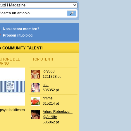
Non ancora membro?
Proponi il tuo blog
A COMMUNITY TALENTI
AUTORE DEL
TOP UTENTI
ORNO
lory663
1211328 pt
cria
635352 pt
rimmel
615214 pt
psyinthekitchen
Arturo Robertazzi -
@ArtNite
585062 pt