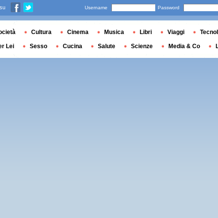
 su
Username
Password
ocietà
Cultura
Cinema
Musica
Libri
Viaggi
Tecnol
er Lei
Sesso
Cucina
Salute
Scienze
Media & Co