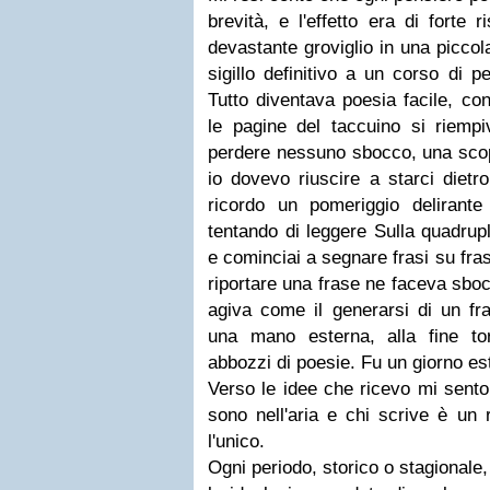
brevità, e l'effetto era di forte 
devastante groviglio in una piccol
sigillo definitivo a un corso di p
Tutto diventava poesia facile, con
le pagine del taccuino si riemp
perdere nessuno sbocco, una scop
io dovevo riuscire a starci dietr
ricordo un pomeriggio delirante 
tentando di leggere Sulla quadrup
e cominciai a segnare frasi su fras
riportare una frase ne faceva sboc
agiva come il generarsi di un fr
una mano esterna, alla fine t
abbozzi di poesie. Fu un giorno es
Verso le idee che ricevo mi sent
sono nell'aria e chi scrive è un 
l'unico.
Ogni periodo, storico o stagionale