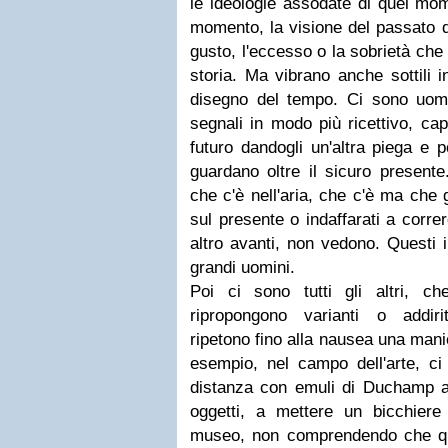
le ideologie assodate di quel mom
momento, la visione del passato d
gusto, l'eccesso o la sobrietà che
storia. Ma vibrano anche sottili 
disegno del tempo. Ci sono uomin
segnali in modo più ricettivo, cap
futuro dandogli un'altra piega e p
guardano oltre il sicuro presente
che c'è nell'aria, che c'è ma che gl
sul presente o indaffarati a corre
altro avanti, non vedono. Questi i
grandi uomini.
Poi ci sono tutti gli altri, 
ripropongono varianti o addiri
ripetono fino alla nausea una man
esempio, nel campo dell'arte, ci
distanza con emuli di Duchamp a
oggetti, a mettere un bicchier
museo, non comprendendo che q