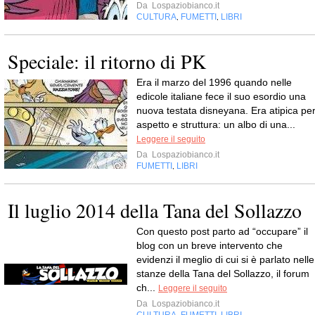
Da
Lospaziobianco.it
CULTURA
FUMETTI
LIBRI
,
,
Speciale: il ritorno di PK
Era il marzo del 1996 quando nelle
edicole italiane fece il suo esordio una
nuova testata disneyana. Era atipica pe
aspetto e struttura: un albo di una...
Leggere il seguito
Da
Lospaziobianco.it
FUMETTI
LIBRI
,
Il luglio 2014 della Tana del Sollazzo
Con questo post parto ad “occupare” il
blog con un breve intervento che
evidenzi il meglio di cui si è parlato nelle
stanze della Tana del Sollazzo, il forum
ch...
Leggere il seguito
Da
Lospaziobianco.it