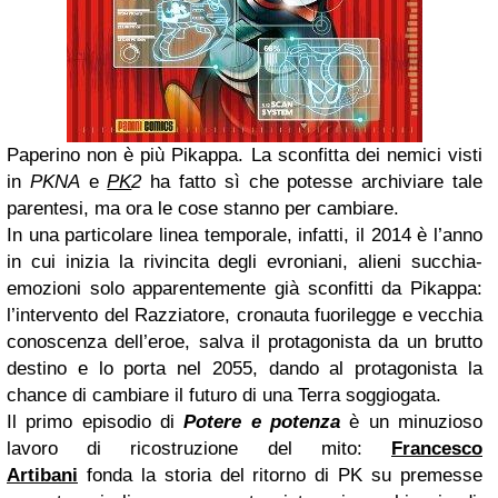
Paperino non è più Pikappa. La sconfitta dei nemici visti
in
PKNA
e
PK
2
ha fatto sì che potesse archiviare tale
parentesi, ma ora le cose stanno per cambiare.
In una particolare linea temporale, infatti, il 2014 è l’anno
in cui inizia la rivincita degli evroniani, alieni succhia-
emozioni solo apparentemente già sconfitti da Pikappa:
l’intervento del Razziatore, cronauta fuorilegge e vecchia
conoscenza dell’eroe, salva il protagonista da un brutto
destino e lo porta nel 2055, dando al protagonista la
chance di cambiare il futuro di una Terra soggiogata.
Il primo episodio di
Potere e potenza
è un minuzioso
lavoro di ricostruzione del mito:
Francesco
Artibani
fonda la storia del ritorno di PK su premesse