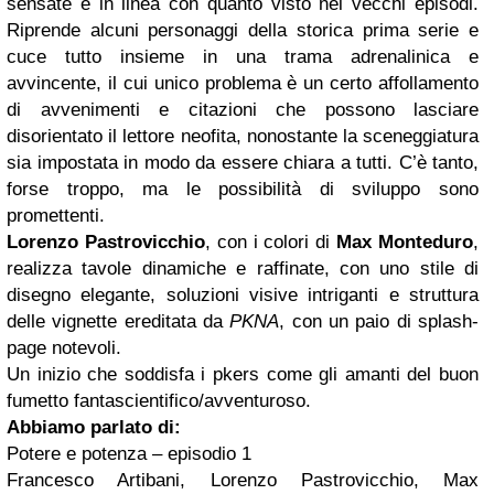
sensate e in linea con quanto visto nei vecchi episodi.
Riprende alcuni personaggi della storica prima serie e
cuce tutto insieme in una trama adrenalinica e
avvincente, il cui unico problema è un certo affollamento
di avvenimenti e citazioni che possono lasciare
disorientato il lettore neofita, nonostante la sceneggiatura
sia impostata in modo da essere chiara a tutti. C’è tanto,
forse troppo, ma le possibilità di sviluppo sono
promettenti.
Lorenzo Pastrovicchio
, con i colori di
Max Monteduro
,
realizza tavole dinamiche e raffinate, con uno stile di
disegno elegante, soluzioni visive intriganti e struttura
delle vignette ereditata da
PKNA
, con un paio di splash-
page notevoli.
Un inizio che soddisfa i pkers come gli amanti del buon
fumetto fantascientifico/avventuroso.
Abbiamo parlato di:
Potere e potenza – episodio 1
Francesco Artibani, Lorenzo Pastrovicchio, Max