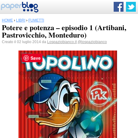
HOME
›
LIBRI
›
FUMETTI
Potere e potenza – episodio 1 (Artibani,
Pastrovicchio, Monteduro)
Creato il 02 luglio 2014 da
Lospaziobianco.it
@lospaziobianco
Save