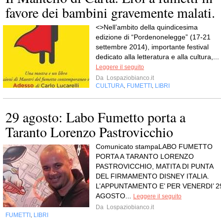
favore dei bambini gravemente malati.
<>Nell’ambito della quindicesima
edizione di “Pordenonelegge” (17-21
settembre 2014), importante festival
dedicato alla letteratura e alla cultura,...
Leggere il seguito
Da
Lospaziobianco.it
CULTURA
FUMETTI
LIBRI
,
,
29 agosto: Labo Fumetto porta a
Taranto Lorenzo Pastrovicchio
Comunicato stampaLABO FUMETTO
PORTA A TARANTO LORENZO
PASTROVICCHIO, MATITA DI PUNTA
DEL FIRMAMENTO DISNEY ITALIA.
L’APPUNTAMENTO E’ PER VENERDI’ 2
AGOSTO...
Leggere il seguito
Da
Lospaziobianco.it
FUMETTI
LIBRI
,