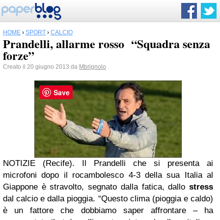
HOME
›
SPORT
›
CALCIO
Prandelli, allarme rosso “Squadra senza
forze”
Creato il 20 giugno 2013 da
Mbrignolo
Save
NOTIZIE (Recife). Il Prandelli che si presenta ai
microfoni dopo il rocambolesco 4-3 della sua Italia al
Giappone è stravolto, segnato dalla fatica, dallo
stress
dal calcio e dalla pioggia. “Questo clima (pioggia e caldo)
è un fattore che dobbiamo saper affrontare – ha