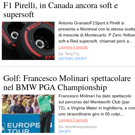
F1 Pirelli, in Canada ancora soft e
supersoft
Antonio GranatoF1Sport.it Pirelli si
presenta a Montreal con la stessa scelt
di mescole di Montecarlo: P Zero Yellow
soft e Red supersoft, chiamati però a...
Leggere il seguito
Da
Tony77g
MOTORI
SPORT
,
Golf: Francesco Molinari spettacolare
nel BMW PGA Championship
Francesco Molinari ha dato spettacolo
sul percorso del Wentworth Club (par
72), a Virginia Water in Inghilterra, e co
uno straordinario giro in 65 colpi,...
Leggere il seguito
Da
Sportduepuntozero
SPORT