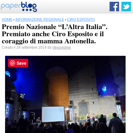
HOME
›
INFORMAZIONE REGIONALE
›
CIRO ESPOSITO
Premio Nazionale “L’Altra Italia”.
Premiato anche Ciro Esposito e il
coraggio di mamma Antonella.
Creato il 29 settembre 2014 da
Vesuviolive
Save