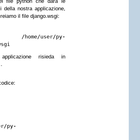
l file python che darà le
i della nostra applicazione,
creiamo il file django.wsgi:
/user/py-
wsgi
pplicazione risieda in
…
codice:
er/py-