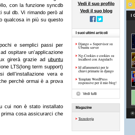
Vedi il suo profilo
ello, con la funzione syncdb
Vedi il suo blog
ti sul db. Vi rimando però al
I
o qualcosa in più su questo
I suoi ultimi articoli
Django + Supervisor su
pochi e semplici passi per
Ubuntu server
ad ospitare un’applicazione
Ng-Cookies e cookies su
nux girerà grazie ad
ubuntu
localhost con AngularJs
sione LTS(long term support)
Id alfanumerici per le
chiavi primarie in django
i dell’installazione vera e
Template WordPress
nche perchè ormai è a prova
responsive per il mio blog!
Vedi tutti
 cui non è stato installato
Magazine
prima cosa assicurarci che
Tecnologia