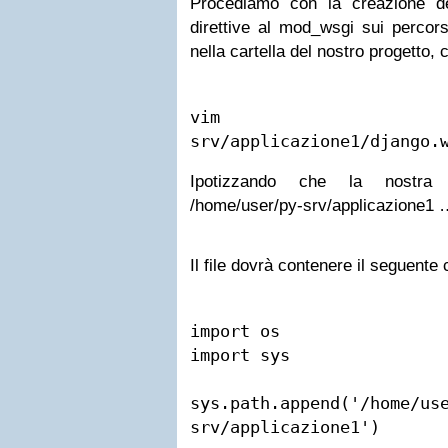
Procediamo con la creazione de
direttive al mod_wsgi sui percors
nella cartella del nostro progetto, 
vim /home
srv/applicazione1/django.
Ipotizzando che la nostra a
/home/user/py-srv/applicazione1 
Il file dovrà contenere il seguente 
import os

import sys

sys.path.append('/home/us
srv/applicazione1')
