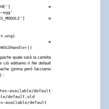
_EGG_CACHE'] = 
-egg'

TTINGS_MODULE'] = 
s.wsgi

tion = 
ache quale sarà la cartella
e ciò editiamo il file
default
 apache (prima però facciamo
) :
es-available/default 
le/default.old

es-available/default