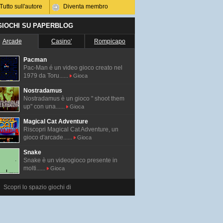
Tutto sull'autore
Diventa membro
 GIOCHI SU PAPERBLOG
Arcade
Casino'
Rompicapo
Pacman
Pac-Man é un video gioco creato nel
1979 da Toru......
Gioca
Nostradamus
Nostradamus è un gioco " shoot them
up" con una......
Gioca
Magical Cat Adventure
Riscopri Magical Cat Adventure, un
gioco d'arcade......
Gioca
Snake
Snake è un videogioco presente in
molti......
Gioca
Scopri lo spazio giochi di