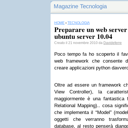
Magazine Tecnologia
HOME
›
TECNOLOGIA
Preparare un web server
ubuntu server 10.04
Creato il 21 novembre 2010 da
Davideferre
Poco tempo fa ho scoperto il f
web framework che consente d
creare applicazioni python davvero 
Oltre ad essere un framework ch
View Controller), la caratter
maggiormente è una fantastica f
Relational Mapping).. cosa signifi
che implementa il “Model” (models
oggetti che verranno trasform
database, al resto penserà django.