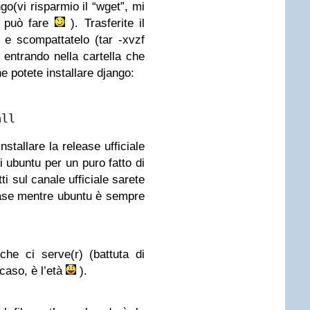
ngo(vi risparmio il “wget”, mi
i può fare
). Trasferite il
, e scompattatelo (tar -xvzf
 entrando nella cartella che
e potete installare django:
all
stallare la release ufficiale
i ubuntu per un puro fatto di
ti sul canale ufficiale sarete
lease mentre ubuntu è sempre
he ci serve(r) (battuta di
caso, è l’età
).