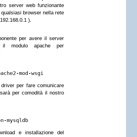
tro server web funzionante
 qualsiasi browser nella rete
//192.168.0.1 ).
onente per avere il server
il modulo apache per
:
pache2-mod-wsgi
l driver per fare comunicare
arà per comodità il nostro
on-mysqldb
nload e installazione del