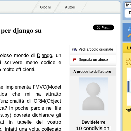
Giochi
Autori
 per django su
L
Vedi articolo originale
avoloso mondo di
Django
, un
L'
Segnala un abuso
i scrivere meno codice e
GI
molto efficienti.
A proposito dell'autore
e implementa l’
MVC
(Model
istica che mi ha attratto
unzionalità di
ORM
(Object
ca? In poche parole nel file
Agi
.py) dovrete dichiarare gli
ati in tabelle del vostro
Davideferre
10
condivisioni
 Infatti una volta collegato