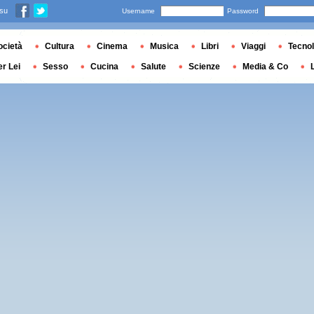
 su
Username
Password
ocietà
Cultura
Cinema
Musica
Libri
Viaggi
Tecnol
er Lei
Sesso
Cucina
Salute
Scienze
Media & Co