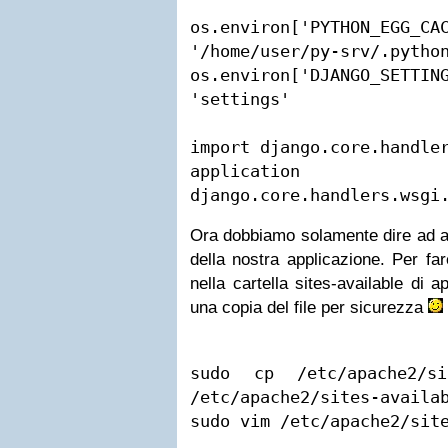
os.environ['PYTHON
'/home/user/py-srv/.python
os.environ['DJANGO_SE
'settings'

import django.core.handler
applica
Ora dobbiamo solamente dire ad ap
della nostra applicazione. Per far
nella cartella sites-available di
una copia del file per sicurezza
sudo cp /etc/apache2/sit
/etc/apache2/sites-availab
sudo vim /etc/apache2/sit