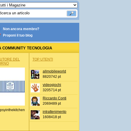
Non ancora membro?
Proponi il tuo blog
A COMMUNITY TECNOLOGIA
AUTORE DEL
TOP UTENTI
ORNO
allmobileworld
8820742 pt
videogiochi
3205714 pt
Riccardo Conti
2069489 pt
psyinthekitchen
intrattenimento
1608418 pt