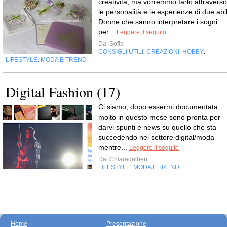
creatività, ma vorremmo farlo attraverso
le personalità e le esperienze di due abil
Donne che sanno interpretare i sogni
per...
Leggere il seguito
Da
Sofia
CONSIGLI UTILI
CREAZIONI
HOBBY
,
,
,
LIFESTYLE
MODA E TREND
,
Digital Fashion (17)
Ci siamo, dopo essermi documentata
molto in questo mese sono pronta per
darvi spunti e news su quello che sta
succedendo nel settore digital/moda
mentre...
Leggere il seguito
Da
Chiaradalben
LIFESTYLE
MODA E TREND
,
Home
Presentazione