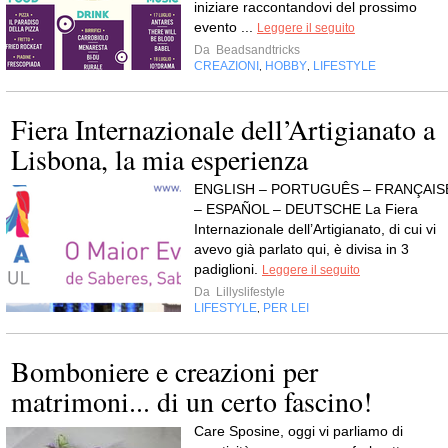
iniziare raccontandovi del prossimo
evento ...
Leggere il seguito
Da
Beadsandtricks
CREAZIONI
HOBBY
LIFESTYLE
,
,
Fiera Internazionale dell’Artigianato a
Lisbona, la mia esperienza
ENGLISH – PORTUGUÊS – FRANÇAIS
– ESPAÑOL – DEUTSCHE La Fiera
Internazionale dell’Artigianato, di cui vi
avevo già parlato qui, è divisa in 3
padiglioni.
Leggere il seguito
Da
Lillyslifestyle
LIFESTYLE
PER LEI
,
Bomboniere e creazioni per
matrimoni... di un certo fascino!
Care Sposine, oggi vi parliamo di