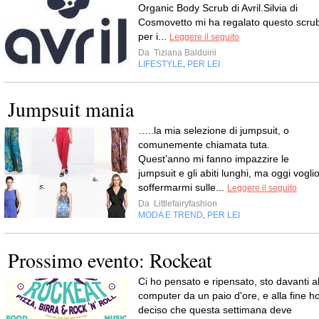
Organic Body Scrub di Avril.Silvia di
Cosmovetto mi ha regalato questo scru
per i...
Leggere il seguito
Da
Tiziana Balduini
LIFESTYLE
PER LEI
,
Jumpsuit mania
…..la mia selezione di jumpsuit, o
comunemente chiamata tuta.
Quest’anno mi fanno impazzire le
jumpsuit e gli abiti lunghi, ma oggi vogli
soffermarmi sulle...
Leggere il seguito
Da
Littlefairyfashion
MODA E TREND
PER LEI
,
Prossimo evento: Rockeat
Ci ho pensato e ripensato, sto davanti a
computer da un paio d'ore, e alla fine h
deciso che questa settimana deve