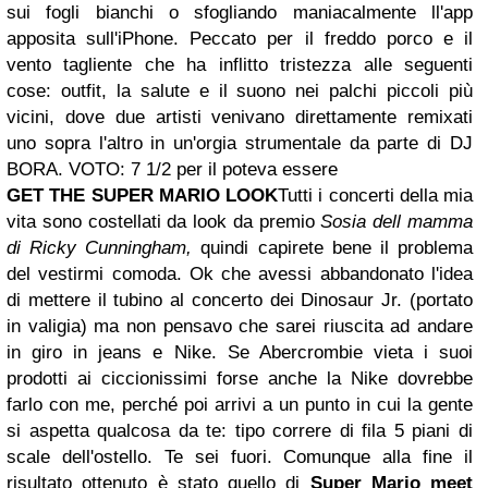
sui fogli bianchi o sfogliando maniacalmente ll'app
apposita sull'iPhone. Peccato per il freddo porco e il
vento tagliente che ha inflitto tristezza alle seguenti
cose: outfit, la salute e il suono nei palchi piccoli più
vicini, dove due artisti venivano direttamente remixati
uno sopra l'altro in un'orgia strumentale da parte di DJ
BORA. VOTO: 7 1/2 per il poteva essere
GET THE SUPER MARIO LOOK
Tutti i concerti della mia
vita sono costellati da look da premio
Sosia dell mamma
di Ricky Cunningham,
quindi capirete bene il problema
del vestirmi comoda. Ok che avessi abbandonato l'idea
di mettere il tubino al concerto dei Dinosaur Jr. (portato
in valigia) ma non pensavo che sarei riuscita ad andare
in giro in jeans e Nike. Se Abercrombie vieta i suoi
prodotti ai ciccionissimi forse anche la Nike dovrebbe
farlo con me, perché poi arrivi a un punto in cui la gente
si aspetta qualcosa da te: tipo correre di fila 5 piani di
scale dell'ostello. Te sei fuori. Comunque alla fine il
risultato ottenuto è stato quello di
Super Mario meet