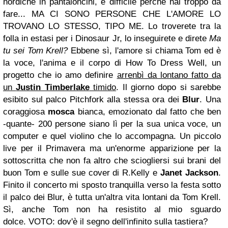
nordiche in pantaloncini, è difficile perché hai troppo da
fare... MA CI SONO PERSONE CHE L'AMORE LO
TROVANO LO STESSO, TIPO ME. Lo troverete tra la
folla in estasi per i Dinosaur Jr, lo inseguirete e direte
Ma
tu sei Tom Krell?
Ebbene sì, l'amore si chiama Tom ed è
la voce, l'anima e il corpo di How To Dress Well, un
progetto che io amo definire
arrenbì da lontano fatto da
un
Justin Timberlake
timido
. Il giorno dopo si sarebbe
esibito sul palco Pitchfork alla stessa ora dei
Blur
. Una
coraggiosa
mosca
bianca, emozionato dal fatto che ben
-quante- 200 persone siano lì per la sua unica voce, un
computer e quel violino che lo accompagna. Un piccolo
live per il Primavera ma un'enorme apparizione per la
sottoscritta che non fa altro che sciogliersi sui brani del
buon Tom e sulle sue cover di R.Kelly e
Janet Jackson
.
Finito il concerto mi sposto tranquilla verso la festa sotto
il palco dei Blur, è tutta un'altra vita lontani da Tom Krell.
Sì, anche Tom non ha resistito al mio sguardo
dolce. VOTO: dov'è il segno dell'infinito sulla tastiera?