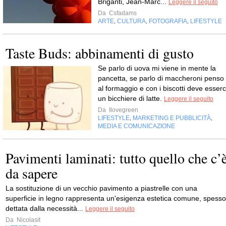
Briganti, Jean-Marc...
Leggere il seguito
Da
Csfadams
ARTE
CULTURA
FOTOGRAFIA
LIFESTYLE
,
,
,
Taste Buds: abbinamenti di gusto
Se parlo di uova mi viene in mente la
pancetta, se parlo di maccheroni penso
al formaggio e con i biscotti deve esserc
un bicchiere di latte.
Leggere il seguito
Da
Ilovegreen
LIFESTYLE
MARKETING E PUBBLICITÀ
,
,
MEDIA E COMUNICAZIONE
Pavimenti laminati: tutto quello che c’
da sapere
La sostituzione di un vecchio pavimento a piastrelle con una
superficie in legno rappresenta un'esigenza estetica comune, spesso
dettata dalla necessità...
Leggere il seguito
Da
Nicolasit