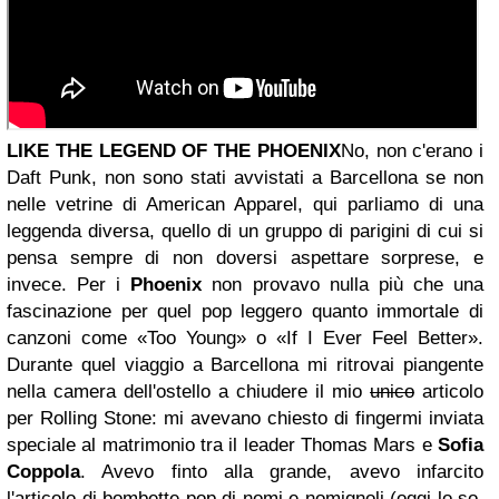
LIKE THE LEGEND OF THE PHOENIX
No, non c'erano i
Daft Punk, non sono stati avvistati a Barcellona se non
nelle vetrine di American Apparel, qui parliamo di una
leggenda diversa, quello di un gruppo di parigini di cui si
pensa sempre di non doversi aspettare sorprese, e
invece. Per i
Phoenix
non provavo nulla più che una
fascinazione per quel pop leggero quanto immortale di
canzoni come «Too Young» o «If I Ever Feel Better».
Durante quel viaggio a Barcellona mi ritrovai piangente
nella camera dell'ostello a chiudere il mio
unico
articolo
per Rolling Stone: mi avevano chiesto di fingermi inviata
speciale al matrimonio tra il leader Thomas Mars e
Sofia
Coppola
. Avevo finto alla grande, avevo infarcito
l'articolo di bombette pop di nomi e nomignoli (oggi lo so,