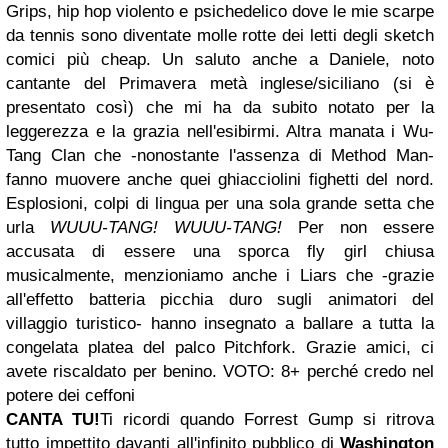
Grips, hip hop violento e psichedelico dove le mie scarpe
da tennis sono diventate molle rotte dei letti degli sketch
comici più cheap. Un saluto anche a Daniele, noto
cantante del Primavera metà inglese/siciliano (si è
presentato così) che mi ha da subito notato per la
leggerezza e la grazia nell'esibirmi. Altra manata i Wu-
Tang Clan che -nonostante l'assenza di Method Man-
fanno muovere anche quei ghiacciolini fighetti del nord.
Esplosioni, colpi di lingua per una sola grande setta che
urla
WUUU-TANG! WUUU-TANG!
Per non essere
accusata di essere una sporca fly girl chiusa
musicalmente, menzioniamo anche i Liars che -grazie
all'effetto batteria picchia duro sugli animatori del
villaggio turistico- hanno insegnato a ballare a tutta la
congelata platea del palco Pitchfork. Grazie amici, ci
avete riscaldato per benino. VOTO: 8+ perché credo nel
potere dei ceffoni
CANTA TU!
Ti ricordi quando Forrest Gump si ritrova
tutto impettito davanti all'infinito pubblico di
Washington