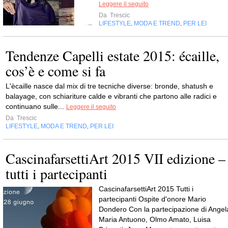
Leggere il seguito
Da
Trescic
LIFESTYLE
MODA E TREND
PER LEI
,
,
Tendenze Capelli estate 2015: écaille,
cos’è e come si fa
L'ècaille nasce dal mix di tre tecniche diverse: bronde, shatush e
balayage, con schiariture calde e vibranti che partono alle radici e
continuano sulle...
Leggere il seguito
Da
Trescic
LIFESTYLE
MODA E TREND
PER LEI
,
,
CascinafarsettiArt 2015 VII edizione –
tutti i partecipanti
CascinafarsettiArt 2015 Tutti i
partecipanti Ospite d'onore Mario
Dondero Con la partecipazione di Angel
Maria Antuono, Olmo Amato, Luisa