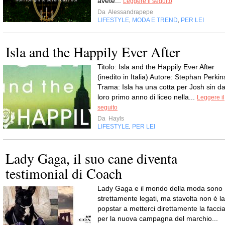
avete...
Leggere il seguito
Da
Alessandrapepe
LIFESTYLE
MODA E TREND
PER LEI
,
,
Isla and the Happily Ever After
Titolo: Isla and the Happily Ever After
(inedito in Italia) Autore: Stephan Perkin
Trama: Isla ha una cotta per Josh sin da
loro primo anno di liceo nella...
Leggere il
seguito
Da
Hayls
LIFESTYLE
PER LEI
,
Lady Gaga, il suo cane diventa
testimonial di Coach
Lady Gaga e il mondo della moda sono
strettamente legati, ma stavolta non è la
popstar a metterci direttamente la faccia
per la nuova campagna del marchio...