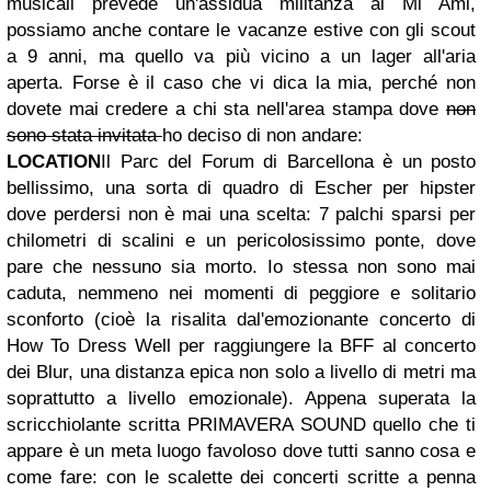
musicali prevede un'assidua militanza al Mi Ami,
possiamo anche contare le vacanze estive con gli scout
a 9 anni, ma quello va più vicino a un lager all'aria
aperta. Forse è il caso che vi dica la mia, perché non
dovete mai credere a chi sta nell'area stampa dove
non
sono stata invitata
ho deciso di non andare:
LOCATION
Il Parc del Forum di Barcellona è un posto
bellissimo, una sorta di quadro di Escher per hipster
dove perdersi non è mai una scelta: 7 palchi sparsi per
chilometri di scalini e un pericolosissimo ponte, dove
pare che nessuno sia morto. Io stessa non sono mai
caduta, nemmeno nei momenti di peggiore e solitario
sconforto (cioè la risalita dal'emozionante concerto di
How To Dress Well per raggiungere la BFF al concerto
dei Blur, una distanza epica non solo a livello di metri ma
soprattutto a livello emozionale). Appena superata la
scricchiolante scritta PRIMAVERA SOUND quello che ti
appare è un meta luogo favoloso dove tutti sanno cosa e
come fare: con le scalette dei concerti scritte a penna