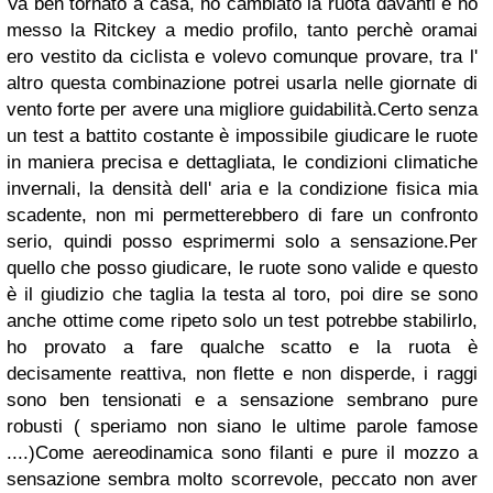
Va ben tornato a casa, ho cambiato la ruota davanti e ho
messo la Ritckey a medio profilo, tanto perchè oramai
ero vestito da ciclista e volevo comunque provare, tra l'
altro questa combinazione potrei usarla nelle giornate di
vento forte per avere una migliore guidabilità.Certo senza
un test a battito costante è impossibile giudicare le ruote
in maniera precisa e dettagliata, le condizioni climatiche
invernali, la densità dell' aria e la condizione fisica mia
scadente, non mi permetterebbero di fare un confronto
serio, quindi posso esprimermi solo a sensazione.Per
quello che posso giudicare, le ruote sono valide e questo
è il giudizio che taglia la testa al toro, poi dire se sono
anche ottime come ripeto solo un test potrebbe stabilirlo,
ho provato a fare qualche scatto e la ruota è
decisamente reattiva, non flette e non disperde, i raggi
sono ben tensionati e a sensazione sembrano pure
robusti ( speriamo non siano le ultime parole famose
....)Come aereodinamica sono filanti e pure il mozzo a
sensazione sembra molto scorrevole, peccato non aver