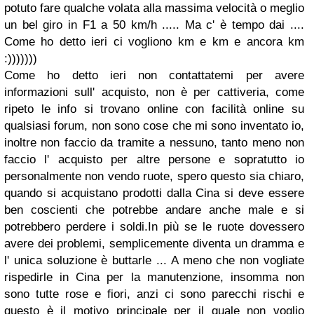
potuto fare qualche volata alla massima velocità o meglio
un bel giro in F1 a 50 km/h ..... Ma c' è tempo dai ....
Come ho detto ieri ci vogliono km e km e ancora km
:)))))))
Come ho detto ieri non contattatemi per avere
informazioni sull' acquisto, non è per cattiveria, come
ripeto le info si trovano online con facilità online su
qualsiasi forum, non sono cose che mi sono inventato io,
inoltre non faccio da tramite a nessuno, tanto meno non
faccio l' acquisto per altre persone e sopratutto io
personalmente non vendo ruote, spero questo sia chiaro,
quando si acquistano prodotti dalla Cina si deve essere
ben coscienti che potrebbe andare anche male e si
potrebbero perdere i soldi.In più se le ruote dovessero
avere dei problemi, semplicemente diventa un dramma e
l' unica soluzione è buttarle ... A meno che non vogliate
rispedirle in Cina per la manutenzione, insomma non
sono tutte rose e fiori, anzi ci sono parecchi rischi e
questo è il motivo principale per il quale non voglio