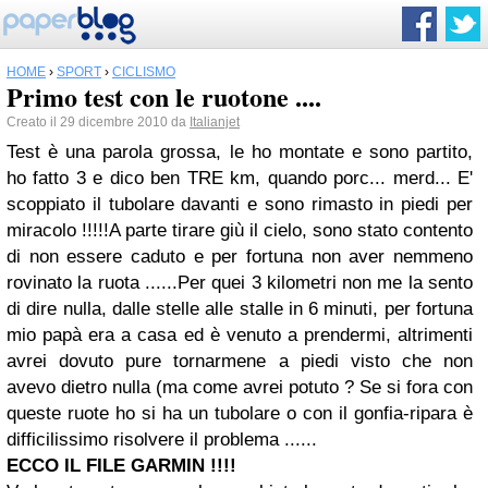
HOME
›
SPORT
›
CICLISMO
Primo test con le ruotone ....
Creato il 29 dicembre 2010 da
Italianjet
Test è una parola grossa, le ho montate e sono partito,
ho fatto 3 e dico ben TRE km, quando porc... merd... E'
scoppiato il tubolare davanti e sono rimasto in piedi per
miracolo !!!!!A parte tirare giù il cielo, sono stato contento
di non essere caduto e per fortuna non aver nemmeno
rovinato la ruota ......Per quei 3 kilometri non me la sento
di dire nulla, dalle stelle alle stalle in 6 minuti, per fortuna
mio papà era a casa ed è venuto a prendermi, altrimenti
avrei dovuto pure tornarmene a piedi visto che non
avevo dietro nulla (ma come avrei potuto ? Se si fora con
queste ruote ho si ha un tubolare o con il gonfia-ripara è
difficilissimo risolvere il problema ......
ECCO IL FILE GARMIN !!!!