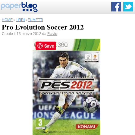
HOME
›
LIBRI
›
FUMETTI
Pro Evolution Soccer 2012
Creato il 13 marzo 2012 da
Flavio
Save