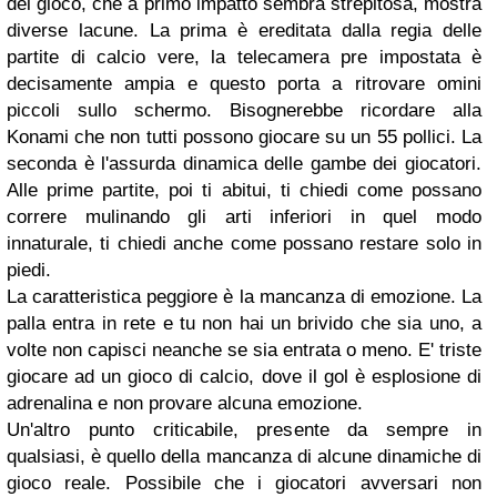
del gioco, che a primo impatto sembra strepitosa, mostra
diverse lacune. La prima è ereditata dalla regia delle
partite di calcio vere, la telecamera pre impostata è
decisamente ampia e questo porta a ritrovare omini
piccoli sullo schermo. Bisognerebbe ricordare alla
Konami che non tutti possono giocare su un 55 pollici. La
seconda è l'assurda dinamica delle gambe dei giocatori.
Alle prime partite, poi ti abitui, ti chiedi come possano
correre mulinando gli arti inferiori in quel modo
innaturale, ti chiedi anche come possano restare solo in
piedi.
La caratteristica peggiore è la mancanza di emozione. La
palla entra in rete e tu non hai un brivido che sia uno, a
volte non capisci neanche se sia entrata o meno. E' triste
giocare ad un gioco di calcio, dove il gol è esplosione di
adrenalina e non provare alcuna emozione.
Un'altro punto criticabile, presente da sempre in
qualsiasi, è quello della mancanza di alcune dinamiche di
gioco reale. Possibile che i giocatori avversari non