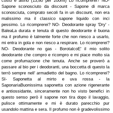
costo è altino (13,80 per 200ml) Lo ricomprerei? NO
-
Sapone sconosciuto da discount -
Sapone di marca
sconosciuta, comprato secoli fa in un discount, non era
malissimo ma il classico sapone liquido con inci
pessimo. Lo ricomprerei? NO
- Deodorante spray 'Dry' -
Balea
La durata e tenuta di questo deodorante è buona
ma il profumo è talmente forte che non riesco a usarlo,
mi entra in gola e non riesco a respirare. Lo ricomprerei?
NO
- Deodorante no gas - Borotalco
E' il mio solito
deodorante che compro e ricompro e mi piace molto sia
come profumazione che tenuta. Anche se proverò a
passare al bio per i deodoranti, una boccetta di questo la
terrò sempre nell' armadietto del bagno. Lo ricomprerei?
SI
- Saponetta al mirto e uva rossa - la
Saponaria
Buonissima saponetta con azione rigenerante
e antiossidante, sinceramente non ho visto benefici in
questo senso però il sapone non tira dopo il lavaggio,
pulisce ottimamente e mi è durato parecchio pur
usandolo mattina e sera. Il profumo non è gradevolissimo