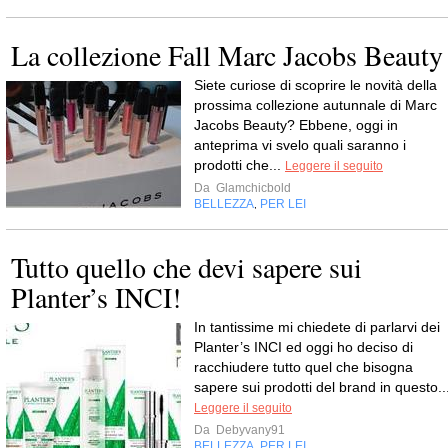
La collezione Fall Marc Jacobs Beauty
Siete curiose di scoprire le novità della
prossima collezione autunnale di Marc
Jacobs Beauty? Ebbene, oggi in
anteprima vi svelo quali saranno i
prodotti che...
Leggere il seguito
Da
Glamchicbold
BELLEZZA
PER LEI
,
Tutto quello che devi sapere sui
Planter’s INCI!
In tantissime mi chiedete di parlarvi dei
Planter’s INCI ed oggi ho deciso di
racchiudere tutto quel che bisogna
sapere sui prodotti del brand in questo..
Leggere il seguito
Da
Debyvany91
BELLEZZA
PER LEI
,