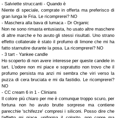
- Salviette struccanti - Quando è
Niente di speciale, comprate in offerta ma preferisco di
gran lunga le Fria. Le ricomprerei? NO
- Maschera alla bava di lumaca - Dr Organic
Non ne sono rimasta entusiasta, ho usato altre maschere
di altre marche e ho avuto gli stessi risultati. Uno strano
effetto collaterale è stato il profumo di limone che mi ha
fatto starnutire durante la posa. La ricomprerei? NO
- 3 tart - Yankee candle
Ho scoperto di non avere interesse per queste candele in
tart. L'odore non mi piace e sopratutto non trovo che il
profumo persista ma anzi mi sembra che viri verso la
puzza di cera bruciata e mi da fastidio. Le ricomprerei?
NO
- CC cream 6 in 1 - Clinians
Il colore più chiaro per me è comunque troppo scuro, per
fortuna non ho avuto brutte sorprese ma contiene
parecchie 'schifezze' compresi i siliconi. Posso dire che
l'effetto mi piace, uniforma il colorito, non copre ma