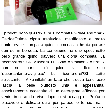
I prodotti sono questi:
- Cipria compatta 'Prime and fine' -
Catrice
Ottima cipria traslucida, mattificante e molto
confortevole, compatta quindi comoda anche da portare
con se in borsetta. La confezione ha uno specchietto
bello grande quindi davvero una cipria completa. La
ricomprerei? SI
- Mascara LE Gold Animalier - Astra
Ok
non ne parlo più quindi vi dico solo
'superfantameraviglioso' Lo ricomprerei?SI
- Latte
struccante - Alkemilla
E' un latte che trucca bene però
lascia la pelle piuttosto unta e appesantita,
assolutamente necessita di un detergente efficace per
venir rimosso dal viso dopo lo struccaggio. Profumo
piacevole e delicato dura per parecchio tempo ma il