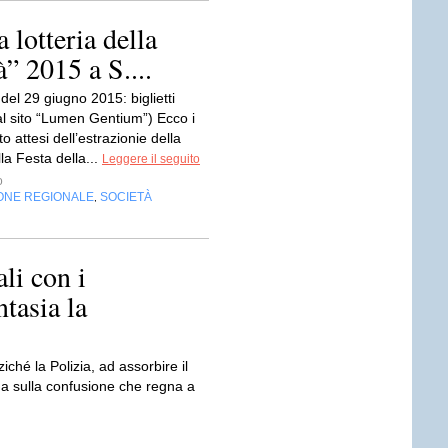
a lotteria della
à” 2015 a S....
del 29 giugno 2015: biglietti
al sito “Lumen Gentium”) Ecco i
nto attesi dell’estrazionie della
lla Festa della...
Leggere il seguito
o
ONE REGIONALE
SOCIETÀ
,
li con i
ntasia la
iché la Polizia, ad assorbire il
ga sulla confusione che regna a