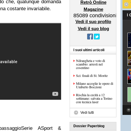
ndo che, qualunque domanda
Retrò Online
na costante invariabile.
Magazine
85089
condivisioni
I
Vedi il suo profilo
Vedi il suo blog
I suoi ultimi articoli
Ndrangheta e voto di
scambio: arresti nel
cosentino
Sci: finali di St. Moritz
Milano accoglie le opere di
Umberto Boccioni
Rischia la cecità a 12
settimane: salvata a Torino
con tecnica laser
Vedi tutti
Dossier Paperblog
ròpassaggioSerie ASport &