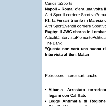
CuriositàSports
Napoli – Roma: c’era una volta i
Altri SportIl corriere SportivoPrim
F1: la Ferrari trionfa in Malesia 
Altri SportEventiIl corriere Sporti
Rugby: il JWC sbarca in Lombar
AttualitàIntervistaPiemontePoli
The Bank
“Questa non sarà una buona ri
Intervista al Sen. Malan
Potrebbero interessarti anche :
Albania. Arrestato terrorist
legami con Califfato
Legge Antimafia di Regione