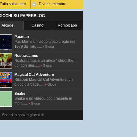
Tutto sull'autore
Diventa membro
 GIOCHI SU PAPERBLOG
Arcade
Casino'
Rompicapo
Pacman
Pac-Man é un video gioco creato nel
1979 da Toru......
Gioca
Nostradamus
Nostradamus è un gioco " shoot them
up" con una......
Gioca
Magical Cat Adventure
Riscopri Magical Cat Adventure, un
gioco d'arcade......
Gioca
Snake
Snake è un videogioco presente in
molti......
Gioca
Scopri lo spazio giochi di