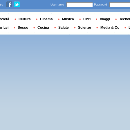
 su
Username
Password
ocietà
Cultura
Cinema
Musica
Libri
Viaggi
Tecnol
er Lei
Sesso
Cucina
Salute
Scienze
Media & Co