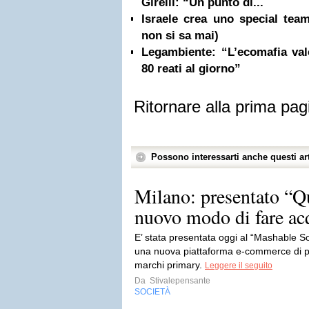
Girelli: “Un punto di...
Israele crea uno special team
non si sa mai)
Legambiente: “L’ecomafia val
80 reati al giorno”
Ritornare alla prima pag
Possono interessarti anche questi art
Milano: presentato “Q
nuovo modo di fare acqu
E’ stata presentata oggi al “Mashable 
una nuova piattaforma e-commerce di pr
marchi primary.
Leggere il seguito
Da
Stivalepensante
SOCIETÀ