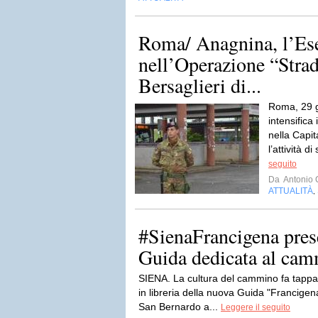
Roma/ Anagnina, l’Ese
nell’Operazione “Strad
Bersaglieri di...
Roma, 29 g
intensifica 
nella Capi
l’attività d
seguito
Da
Antonio 
ATTUALITÀ
,
#SienaFrancigena pres
Guida dedicata al cam
SIENA. La cultura del cammino fa tappa 
in libreria della nuova Guida "Francige
San Bernardo a...
Leggere il seguito