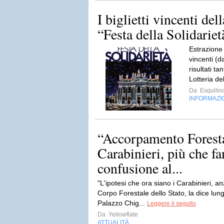
I biglietti vincenti dell
“Festa della Solidariet
Estrazione 
vincenti (d
risultati ta
Lotteria de
Da
Esquilin
INFORMAZI
“Accorpamento Foresta
Carabinieri, più che fa
confusione al...
"L'ipotesi che ora siano i Carabinieri, anz
Corpo Forestale dello Stato, la dice lun
Palazzo Chig...
Leggere il seguito
Da
Yellowflate
ATTUALITÀ