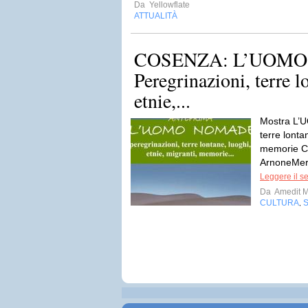
Da
Yellowflate
ATTUALITÀ
COSENZA: L’UOMO
Peregrinazioni, terre l
etnie,...
Mostra L’
terre lonta
memorie C
ArnoneMerc
Leggere il s
Da
Amedit 
CULTURA
,