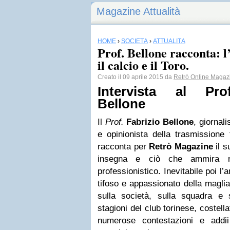
Magazine Attualità
HOME
›
SOCIETÀ
›
ATTUALITÀ
Prof. Bellone racconta: l
il calcio e il Toro.
Creato il 09 aprile 2015 da
Retrò Online Magaz
Intervista al Pro
Bellone
Il
Prof.
Fabrizio Bellone
, giornal
e opinionista della trasmissione
racconta per
Retrò Magazine
il s
insegna e ciò che ammira ne
professionistico. Inevitabile poi l
tifoso e appassionato della maglia
sulla società, sulla squadra e s
stagioni del club torinese, costel
numerose contestazioni e addii