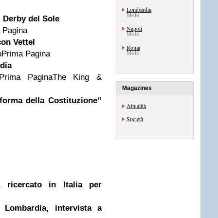
Lombardia
Mete
l Derby del Sole
Napoli
a Pagina
Mete
con Vettel
Roma
voPrima Pagina
Mete
dia
ticaPrima PaginaThe King &
Magazines
forma della Costituzione”
Attualità
Società
a ricercato in Italia per
 Lombardia, intervista a