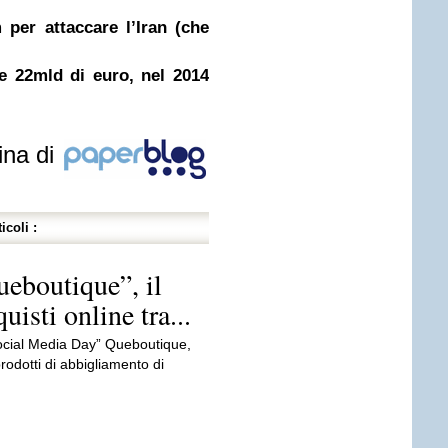
 per attaccare l’Iran (che
e 22mld di euro, nel 2014
ina di
icoli :
ueboutique”, il
isti online tra...
Social Media Day” Queboutique,
odotti di abbigliamento di