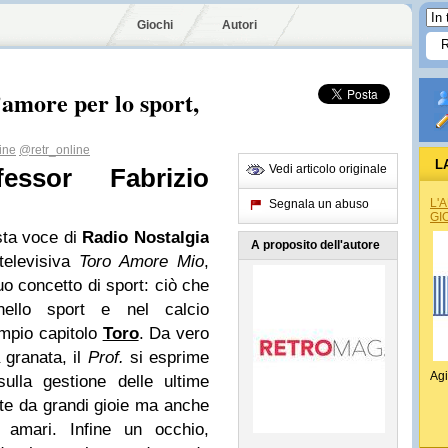
Giochi
Autori
’amore per lo sport,
ine
@retr_online
L
Vedi articolo originale
fessor Fabrizio
L'
Segnala un abuso
GI
ista voce di
Radio Nostalgia
A proposito dell'autore
 televisiva
Toro Amore Mio
,
uo concetto di sport: ciò che
llo sport e nel calcio
’ampio capitolo
Toro
. Da vero
 granata, il
Prof.
si esprime
Agi
ulla gestione delle ultime
late da grandi gioie ma anche
 amari. Infine un occhio,