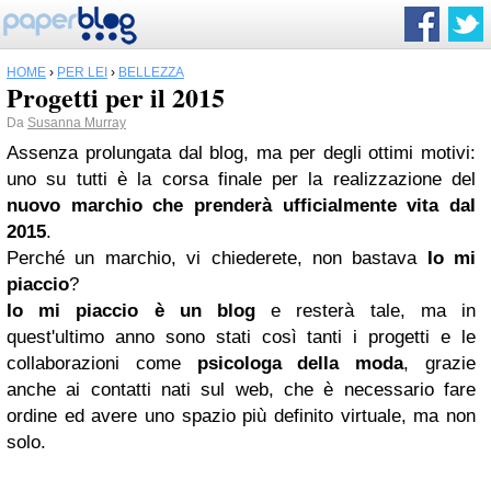
HOME
›
PER LEI
›
BELLEZZA
Progetti per il 2015
Da
Susanna Murray
Assenza prolungata dal blog, ma per degli ottimi motivi:
uno su tutti è la corsa finale per la realizzazione del
nuovo marchio che prenderà ufficialmente vita dal
2015
.
Perché un marchio, vi chiederete, non bastava
Io mi
piaccio
?
Io mi piaccio è un blog
e resterà tale, ma in
quest'ultimo anno sono stati così tanti i progetti e le
collaborazioni come
psicologa della moda
, grazie
anche ai contatti nati sul web, che è necessario fare
ordine ed avere uno spazio più definito virtuale, ma non
solo.