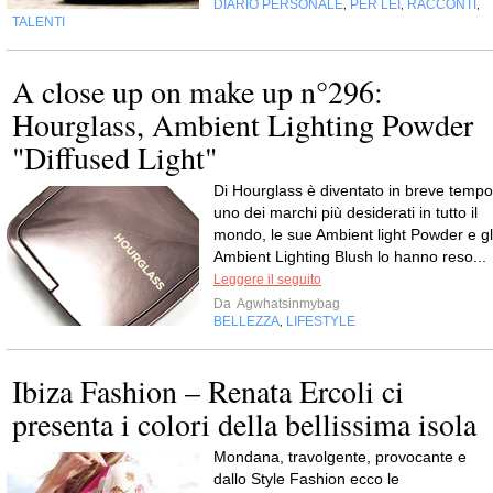
DIARIO PERSONALE
PER LEI
RACCONTI
,
,
,
TALENTI
A close up on make up n°296:
Hourglass, Ambient Lighting Powder
"Diffused Light"
Di Hourglass è diventato in breve tempo
uno dei marchi più desiderati in tutto il
mondo, le sue Ambient light Powder e gl
Ambient Lighting Blush lo hanno reso...
Leggere il seguito
Da
Agwhatsinmybag
BELLEZZA
LIFESTYLE
,
Ibiza Fashion – Renata Ercoli ci
presenta i colori della bellissima isola
Mondana, travolgente, provocante e
dallo Style Fashion ecco le