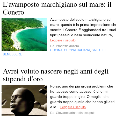
L'avamposto marchigiano sul mare: il
Conero
Avamposto del suolo marchigiano sul
mare: questa è la prima impressione ch
suscita il Conero.E aggirandosi tra i suoi
tipici paesini o nella seducente natura,...
Leggere il seguito
Da
Prodottiakmzero
CUCINA
CUCINA ITALIANA
SALUTE E
,
,
BENESSERE
Avrei voluto nascere negli anni degli
stipendi d’oro
Forse, uno dei più grossi problemi che
ho, adesso come adesso, è che mi
guardo troppo in giro. O meglio, che
guardo troppo quello che hanno gli altri,
e lo...
Leggere il seguito
Da
Giovanecarinaedisoccupata