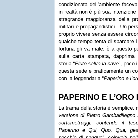
condizionata dell’ambiente faceva
in realtà non è più sua intenzione
stragrande maggioranza della pro
militari e propagandistici. Un pe
proprio vivere senza essere circon
qualche tempo tenta di sbarcare il
fortuna gli va male: è a questo pu
sulla carta stampata, dapprima c
storia “
Pluto salva la nave
”, poco 
questa sede e praticamente un cor
con la leggendaria “
Paperino e l’or
PAPERINO E L’ORO 
La trama della storia è semplice, 
versione di Pietro Gambadilegno m
cortometraggi, contende il te
Paperino e Qui, Quo, Qua, gest
secchio di sangue”, coinvolti nel