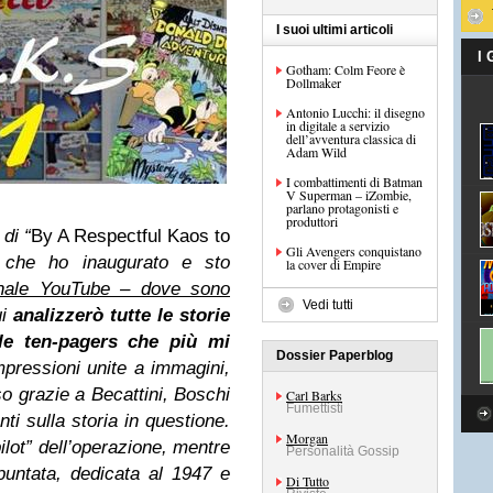
I suoi ultimi articoli
I
Gotham: Colm Feore è
Dollmaker
Antonio Lucchi: il disegno
in digitale a servizio
dell’avventura classica di
Adam Wild
I combattimenti di Batman
V Superman – iZombie,
parlano protagonisti e
produttori
di “
By A Respectful Kaos to
Gli Avengers conquistano
 che ho inaugurato e sto
la cover di Empire
nale YouTube – dove sono
Vedi tutti
ui
analizzerò tutte le storie
le ten-pagers che più mi
Dossier Paperblog
mpressioni unite a immagini,
o grazie a Becattini, Boschi
Carl Barks
Fumettisti
nti sulla storia in questione.
Morgan
ilot” dell’operazione, mentre
Personalità Gossip
untata, dedicata al 1947 e
Di Tutto