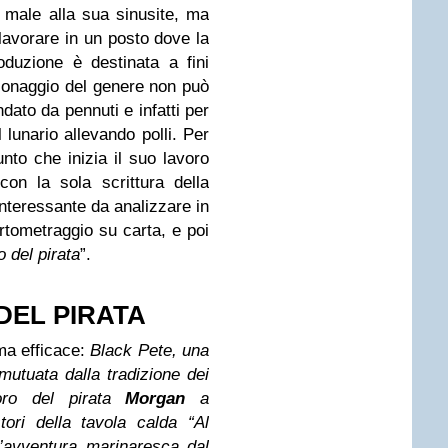
 male alla sua sinusite, ma
 lavorare in un posto dove la
duzione è destinata a fini
rsonaggio del genere non può
dato da pennuti e infatti per
 lunario allevando polli. Per
nto che inizia il suo lavoro
on la sola scrittura della
interessante da analizzare in
tometraggio su carta, e poi
o del pirata
”.
DEL PIRATA
ma efficace:
Black Pete, una
utuata dalla tradizione dei
soro del pirata
Morgan
a
ori della tavola calda “Al
l’avventura marinaresca dal