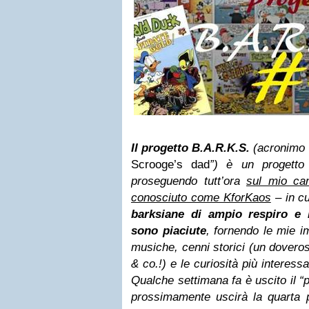
Il progetto B.A.R.K.S.
(acronimo 
Scrooge’s dad
”) è un progetto
proseguendo tutt’ora
sul mio ca
conosciuto come KforKaos
– in c
barksiane di ampio respiro e 
sono piaciute
, fornendo le mie i
musiche, cenni storici (un doveros
& co.!) e le curiosità più interessa
Qualche settimana fa è uscito il “p
prossimamente uscirà la quarta p