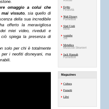
Riviste
astone.
Egitto
ere omaggio a colui che
Festività
a mai vissuto
, sia quello di
Walt Disney
oscenza della sua incredibile
Fumettisti
a offerto la meravigliosa
Stati Uniti
Mete
 dei miei video, riveduti e
youtube
e ciò spiega la presenza di
Siti
Metallica
Musicisti Stranieri
n solo per chi è totalmente
 per i neofiti disneyani, ma
Jack Hannah
Fumettisti
rabili.
Magazines
Cultura
Fumetti
Libri