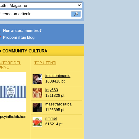
Non ancora membro?
Proponi il tuo blog
A COMMUNITY CULTURA
AUTORE DEL
TOP UTENTI
ORNO
intrattenimento
1608418 pt
lory663
1211328 pt
maestrarosalba
1126395 pt
psyinthekitchen
rimmel
615214 pt