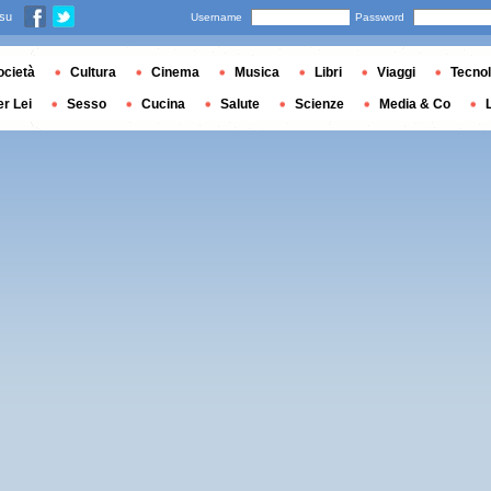
 su
Username
Password
ocietà
Cultura
Cinema
Musica
Libri
Viaggi
Tecnol
er Lei
Sesso
Cucina
Salute
Scienze
Media & Co