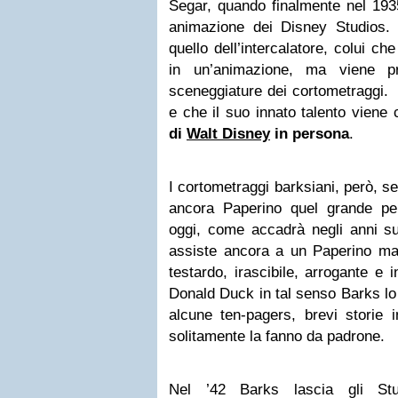
Segar, quando finalmente nel 193
animazione dei Disney Studios. I
quello dell’intercalatore, colui ch
in un’animazione, ma viene pr
sceneggiature dei cortometraggi. E
e che il suo innato talento viene 
di
Walt Disney
in persona
.
I cortometraggi barksiani, però, s
ancora Paperino quel grande p
oggi, come accadrà negli anni suc
assiste ancora a un Paperino mac
testardo, irascibile, arrogante e 
Donald Duck in tal senso Barks lo 
alcune ten-pagers, brevi storie 
solitamente la fanno da padrone.
Nel ’42 Barks lascia gli Stu