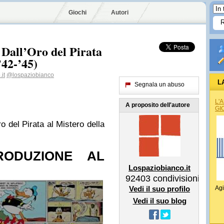
Giochi
Autori
 Dall’Oro del Pirata
’42-’45)
it
@lospaziobianco
L
Segnala un abuso
L'
A proposito dell'autore
GI
o del Pirata al Mistero della
RODUZIONE AL
Lospaziobianco.it
92403
condivisioni
Vedi il suo profilo
Agi
Vedi il suo blog