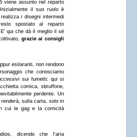
5 viene assunto nel reparto
nizialmente il suo ruolo è
e realizza i disegni intermedi
esto spostato al reparto
’ qui che dà il meglio il sé
coltivato,
grazie ai consigli
eppur esilaranti, non rendono
ersonaggio che conosciamo
cessivi sui fumetti: qui si
chietta comica, sbruffone,
inevitabilmente perdente. Un
renderà, sulla carta, solo in
in cui le gag e la comicità
dios, dicendo che l’aria