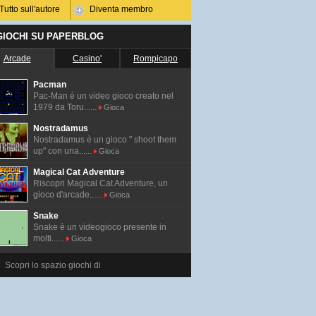
Tutto sull'autore
Diventa membro
 GIOCHI SU PAPERBLOG
Arcade
Casino'
Rompicapo
Pacman
Pac-Man é un video gioco creato nel
1979 da Toru......
Gioca
Nostradamus
Nostradamus è un gioco " shoot them
up" con una......
Gioca
Magical Cat Adventure
Riscopri Magical Cat Adventure, un
gioco d'arcade......
Gioca
Snake
Snake è un videogioco presente in
molti......
Gioca
Scopri lo spazio giochi di