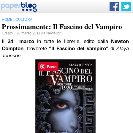
HOME
›
CULTURA
Prossimamente: Il Fascino del Vampiro
Creato il 20 marzo 2011 da
Newslibri
Il
24 marzo
in tutte le librerie, edito dalla
Newton
Compton
, troverete
"Il Fascino del Vampiro"
di
Alaya
Johnson
Save