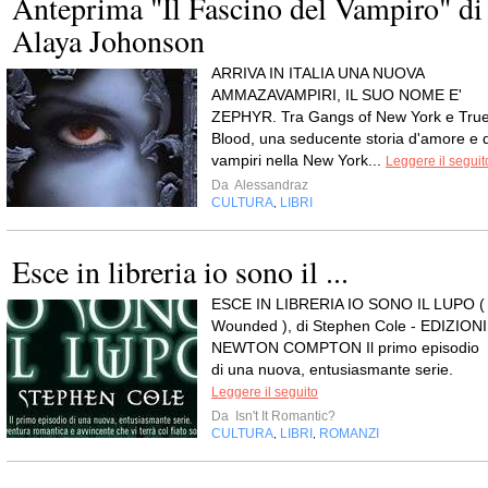
Anteprima "Il Fascino del Vampiro" di
Alaya Johonson
ARRIVA IN ITALIA UNA NUOVA
AMMAZAVAMPIRI, IL SUO NOME E'
ZEPHYR. Tra Gangs of New York e Tru
Blood, una seducente storia d'amore e d
vampiri nella New York...
Leggere il seguit
Da
Alessandraz
CULTURA
LIBRI
,
Esce in libreria io sono il ...
ESCE IN LIBRERIA IO SONO IL LUPO (
Wounded ), di Stephen Cole - EDIZIONI
NEWTON COMPTON Il primo episodio
di una nuova, entusiasmante serie.
Leggere il seguito
Da
Isn't It Romantic?
CULTURA
LIBRI
ROMANZI
,
,