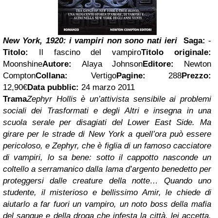
New York, 1920: i vampiri non sono
nati ieri
Saga:
-
Titolo:
Il fascino del vampiro
Titolo originale:
Moonshine
Autore:
Alaya Johnson
Editore:
Newton
Compton
Collana:
Vertigo
Pagine:
288
Prezzo:
12,90€
Data pubblic:
24 marzo 2011
Trama
Zephyr Hollis è un’attivista sensibile ai problemi
sociali dei Trasformati e degli Altri e insegna in una
scuola serale per disagiati del Lower East Side. Ma
girare per le strade di New York a quell’ora può essere
pericoloso, e Zephyr, che è figlia di un famoso cacciatore
di vampiri, lo sa bene: sotto il cappotto nasconde un
coltello a serramanico dalla lama d’argento benedetto per
proteggersi dalle creature della notte… Quando uno
studente, il misterioso e bellissimo Amir, le chiede di
aiutarlo a far fuori un vampiro, un noto boss della mafia
del sangue e della droga che infesta la città, lei accetta,