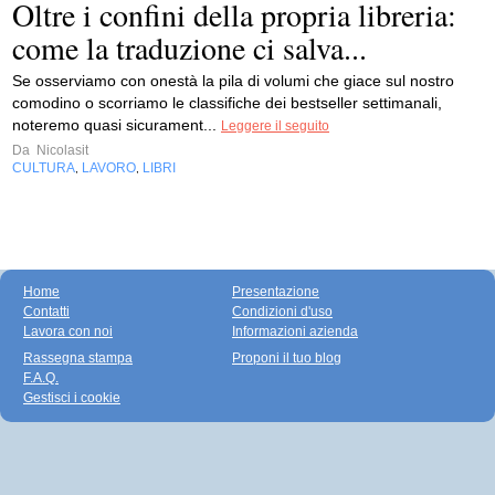
Oltre i confini della propria libreria:
come la traduzione ci salva...
Se osserviamo con onestà la pila di volumi che giace sul nostro
comodino o scorriamo le classifiche dei bestseller settimanali,
noteremo quasi sicurament...
Leggere il seguito
Da
Nicolasit
CULTURA
LAVORO
LIBRI
,
,
Home
Presentazione
Contatti
Condizioni d'uso
Lavora con noi
Informazioni azienda
Rassegna stampa
Proponi il tuo blog
F.A.Q.
Gestisci i cookie