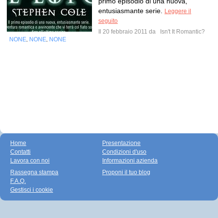
primo episodio di una nuova,
entusiasmante serie.
Leggere il
seguito
Il 20 febbraio 2011 da
Isn't It Romantic?
NONE
NONE
NONE
,
,
Home
Presentazione
Contatti
Condizioni d'uso
Lavora con noi
Informazioni azienda
Rassegna stampa
Proponi il tuo blog
F.A.Q.
Gestisci i cookie