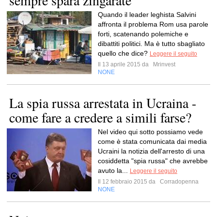
sempre spara zingarate
Quando il leader leghista Salvini
affronta il problema Rom usa parole
forti, scatenando polemiche e
dibattiti politici. Ma è tutto sbagliato
quello che dice?
Leggere il seguito
Il 13 aprile 2015 da
Mrinvest
NONE
La spia russa arrestata in Ucraina -
come fare a credere a simili farse?
Nel video qui sotto possiamo vede
come è stata comunicata dai media
Ucraini la notizia dell'arresto di una
cosiddetta "spia russa" che avrebbe
avuto la...
Leggere il seguito
Il 12 febbraio 2015 da
Corradopenna
NONE