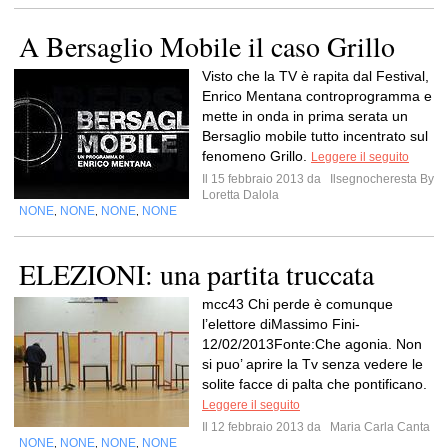
A Bersaglio Mobile il caso Grillo
Visto che la TV è rapita dal Festival,
Enrico Mentana controprogramma e
mette in onda in prima serata un
Bersaglio mobile tutto incentrato sul
fenomeno Grillo.
Leggere il seguito
Il 15 febbraio 2013 da
Ilsegnocheresta By
Loretta Dalola
NONE
NONE
NONE
NONE
,
,
,
ELEZIONI: una partita truccata
mcc43 Chi perde è comunque
l’elettore diMassimo Fini-
12/02/2013Fonte:Che agonia. Non
si puo’ aprire la Tv senza vedere le
solite facce di palta che pontificano.
Leggere il seguito
Il 12 febbraio 2013 da
Maria Carla Canta
NONE
NONE
NONE
NONE
,
,
,