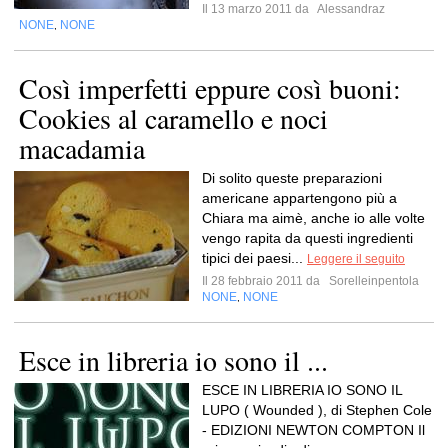
Il 13 marzo 2011 da
Alessandraz
NONE
NONE
,
Così imperfetti eppure così buoni:
Cookies al caramello e noci
macadamia
Di solito queste preparazioni
americane appartengono più a
Chiara ma aimè, anche io alle volte
vengo rapita da questi ingredienti
tipici dei paesi...
Leggere il seguito
Il 28 febbraio 2011 da
Sorelleinpentola
NONE
NONE
,
Esce in libreria io sono il ...
ESCE IN LIBRERIA IO SONO IL
LUPO ( Wounded ), di Stephen Cole
- EDIZIONI NEWTON COMPTON Il