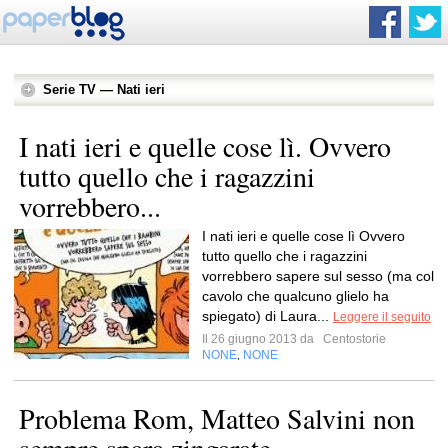
Serie TV — Nati ieri
I nati ieri e quelle cose lì. Ovvero
tutto quello che i ragazzini
vorrebbero...
I nati ieri e quelle cose lì Ovvero
tutto quello che i ragazzini
vorrebbero sapere sul sesso (ma col
cavolo che qualcuno glielo ha
spiegato) di Laura...
Leggere il seguito
Il 26 giugno 2013 da
Centostorie
NONE
NONE
,
Problema Rom, Matteo Salvini non