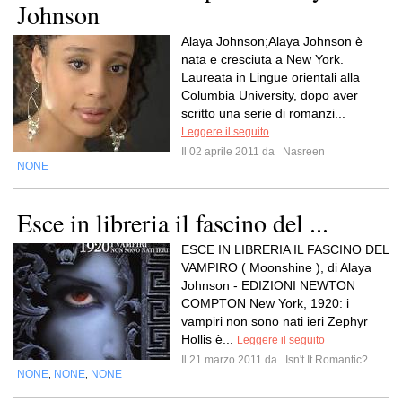
Johnson
Alaya Johnson;Alaya Johnson è
nata e cresciuta a New York.
Laureata in Lingue orientali alla
Columbia University, dopo aver
scritto una serie di romanzi...
Leggere il seguito
Il 02 aprile 2011 da
Nasreen
NONE
Esce in libreria il fascino del ...
ESCE IN LIBRERIA IL FASCINO DEL
VAMPIRO ( Moonshine ), di Alaya
Johnson - EDIZIONI NEWTON
COMPTON New York, 1920: i
vampiri non sono nati ieri Zephyr
Hollis è...
Leggere il seguito
Il 21 marzo 2011 da
Isn't It Romantic?
NONE
NONE
NONE
,
,