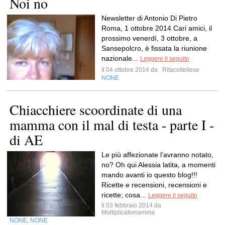
Noi no
Newsletter di Antonio Di Pietro
Roma, 1 ottobre 2014 Cari amici, il
prossimo venerdì, 3 ottobre, a
Sansepolcro, è fissata la riunione
nazionale...
Leggere il seguito
Il 04 ottobre 2014 da
Ritacoltellese
NONE
Chiacchiere scoordinate di una
mamma con il mal di testa - parte I -
di AE
Le più affezionate l’avranno notato,
no? Oh qui Alessia latita, a momenti
mando avanti io questo blog!!!
Ricette e recensioni, recensioni e
ricette; cosa...
Leggere il seguito
Il 03 febbraio 2014 da
Moltiplicatomamma
NONE
NONE
,