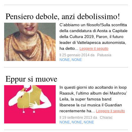
Pensiero debole, anzi debolissimo!
C’abbiamo un filosofo!Sulla sconfitta
della candidatura di Aosta a Capitale
della Cultura 2019, Paron, il futuro
leader di Vattelapesca autonomista,
ha detto...
Leggere il seguito
Il 25 gennaio 2014 da
Patuasia
NONE
NONE
,
Eppur si muove
In questi giorni sto acoltando in loop
Raasuk, l’ultimo album dei Mashrou’
Leila, la super famosa band
libanese la cui musica il Guardian
recentemente ha...
Leggere il seguito
Il 19 settembre 2013 da
Chiarac
NONE
NONE
NONE
,
,