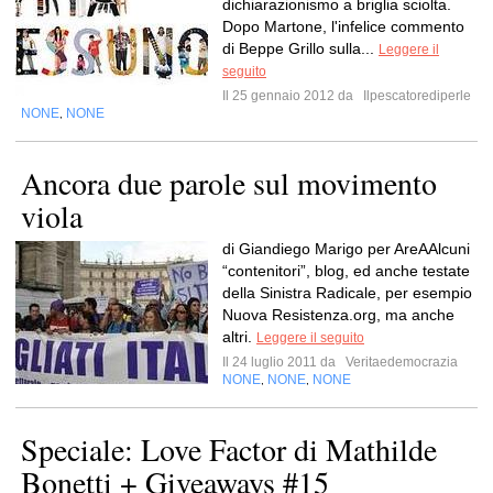
dichiarazionismo a briglia sciolta.
Dopo Martone, l'infelice commento
di Beppe Grillo sulla...
Leggere il
seguito
Il 25 gennaio 2012 da
Ilpescatorediperle
NONE
NONE
,
Ancora due parole sul movimento
viola
di Giandiego Marigo per AreAAlcuni
“contenitori”, blog, ed anche testate
della Sinistra Radicale, per esempio
Nuova Resistenza.org, ma anche
altri.
Leggere il seguito
Il 24 luglio 2011 da
Veritaedemocrazia
NONE
NONE
NONE
,
,
Speciale: Love Factor di Mathilde
Bonetti + Giveaways #15