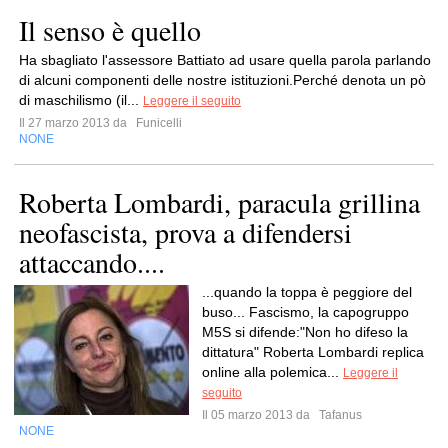
Il senso è quello
Ha sbagliato l'assessore Battiato ad usare quella parola parlando
di alcuni componenti delle nostre istituzioni.Perché denota un pò
di maschilismo (il...
Leggere il seguito
Il 27 marzo 2013 da
Funicelli
NONE
Roberta Lombardi, paracula grillina
neofascista, prova a difendersi
attaccando....
...quando la toppa è peggiore del
buso... Fascismo, la capogruppo
M5S si difende:"Non ho difeso la
dittatura" Roberta Lombardi replica
online alla polemica...
Leggere il
seguito
Il 05 marzo 2013 da
Tafanus
NONE