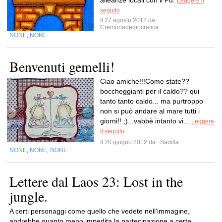
alleanze locali con il Pd.
Leggere il
seguito
Il 27 agosto 2012 da
Cremonademocratica
NONE
NONE
,
Benvenuti gemelli!
Ciao amiche!!!Come state??
boccheggianti per il caldo?? qui
tanto tanto caldo... ma purtroppo
non si può andare al mare tutti i
giorni!! ;)...vabbè intanto vi...
Leggere
il seguito
Il 20 giugno 2012 da
Sadilla
NONE
NONE
NONE
,
,
Lettere dal Laos 23: Lost in the
jungle.
A certi personaggi come quello che vedete nell'immagine,
andrebbe quanto meno impedita la partecipazione a certe