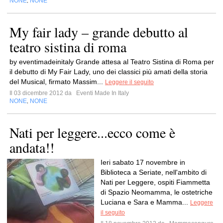
NONE
NONE
,
My fair lady – grande debutto al
teatro sistina di roma
by eventimadeinitaly Grande attesa al Teatro Sistina di Roma per
il debutto di My Fair Lady, uno dei classici più amati della storia
del Musical, firmato Massim...
Leggere il seguito
Il 03 dicembre 2012 da
Eventi Made In Italy
NONE
NONE
,
Nati per leggere...ecco come è
andata!!
Ieri sabato 17 novembre in
Biblioteca a Seriate, nell'ambito di
Nati per Leggere, ospiti Fiammetta
di Spazio Neomamma, le ostetriche
Luciana e Sara e Mamma...
Leggere
il seguito