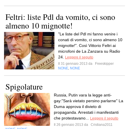
Feltri: liste Pdl da vomito, ci sono
almeno 10 mignotte!
"Le liste del Pdl mi fanno venire i
conati di vomito, ci sono almeno 10
mignotte!". Così Vittorio Feltri ai
microfoni de La Zanzara su Radio
24.
Leggere il seguito
Il 31 gennaio 2013 da
Freeskipper
NONE
NONE
,
Spigolature
Russia, Putin vara la legge anti-
gay:"Sarà vietato persino parlarne" La
Duma approva il divieto di
propaganda. Arrestati i manifestanti
che protestavano...
Leggere il seguito
Il 26 gennaio 2013 da
Cristiana2011