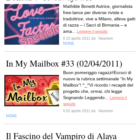
Mathilde Bonetti Autrice, giornalista
free-lance per diverse riviste e
traduttrice, vive a Milano, alleva gatti
di razza – i Sacri di Birmania – e
ama...
Leggere il seguito
Il 10 aprile 2011 da
Nasreen
NONE
In My Mailbox #33 (02/04/2011)
Buon pomeriggio ragazzi!Eccoci di
nuovo la rubrica settimanale “In My
Mailbox“! ^_^Vi ricordo i recapiti del
progetto che, ormai, chi legge
Sognando Leggendo...
Leggere il
seguito
Il 02 aprile 2011 da
Nasreen
NONE
Il Fascino del Vampiro di Alaya