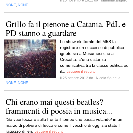
Il 18 novembre 2012 da
Mammacanguro
NONE
NONE
,
Grillo fa il pienone a Catania. PdL e
PD stanno a guardare
Lo show elettorale del M5S fa
registrare un successo di pubblico
ignoto sia a Musumeci che a
Crocetta. E’una distanza
comunicativa tra la classe politica ed
il...
Leggere il seguito
Il 25 ottobre 2012 da
Nicola Spinella
NONE
NONE
,
Chi erano mai questi beatles?
frammenti di poesia in musica...
"Se vuoi toccare sulla fronte il tempo che passa volando/ in un
marzo di polvere di fuoco e come il vecchio di oggi sia stato il
ragazzo di ieri.
Leggere il seguito