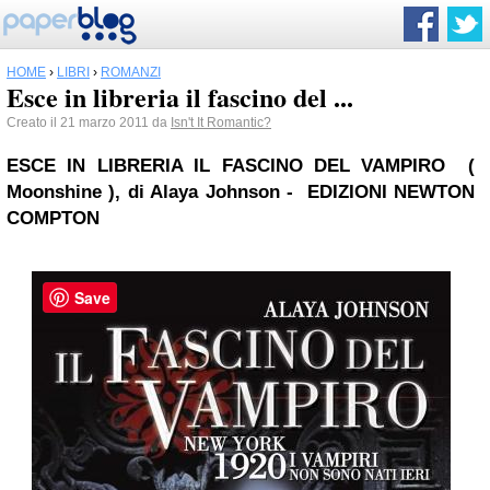
HOME
›
LIBRI
›
ROMANZI
Esce in libreria il fascino del ...
Creato il 21 marzo 2011 da
Isn't It Romantic?
ESCE IN LIBRERIA
IL FASCINO DEL VAMPIRO
(
Moonshine ), di Alaya Johnson - EDIZIONI NEWTON
COMPTON
Save