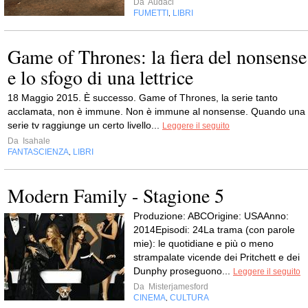
Da
Audaci
FUMETTI
LIBRI
,
Game of Thrones: la fiera del nonsense
e lo sfogo di una lettrice
18 Maggio 2015. È successo. Game of Thrones, la serie tanto
acclamata, non è immune. Non è immune al nonsense. Quando una
serie tv raggiunge un certo livello...
Leggere il seguito
Da
Isahale
FANTASCIENZA
LIBRI
,
Modern Family - Stagione 5
Produzione: ABCOrigine: USAAnno:
2014Episodi: 24La trama (con parole
mie): le quotidiane e più o meno
strampalate vicende dei Pritchett e dei
Dunphy proseguono...
Leggere il seguito
Da
Misterjamesford
CINEMA
CULTURA
,