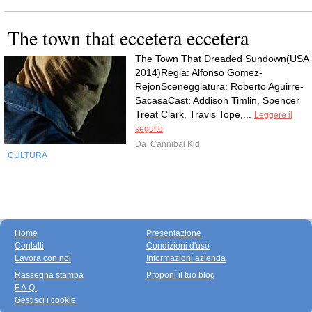
The town that eccetera eccetera
The Town That Dreaded Sundown(USA
2014)Regia: Alfonso Gomez-
RejonSceneggiatura: Roberto Aguirre-
SacasaCast: Addison Timlin, Spencer
Treat Clark, Travis Tope,...
Leggere il
seguito
Da
Cannibal Kid
CULTURA
Home
Presentazione
Contatti
Condizioni d'uso
Lavora con noi
Informazioni azienda
Rassegna stampa
Proponi il tuo blog
F.A.Q.
Gestisci i cookie