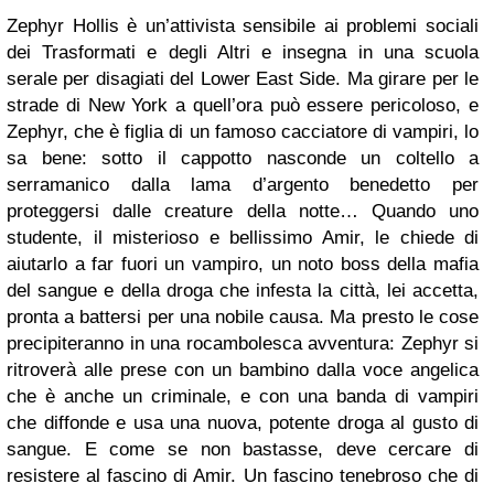
Zephyr Hollis è un’attivista sensibile ai problemi sociali
dei Trasformati e degli Altri e insegna in una scuola
serale per disagiati del Lower East Side. Ma girare per le
strade di New York a quell’ora può essere pericoloso, e
Zephyr, che è figlia di un famoso cacciatore di vampiri, lo
sa bene: sotto il cappotto nasconde un coltello a
serramanico dalla lama d’argento benedetto per
proteggersi dalle creature della notte… Quando uno
studente, il misterioso e bellissimo Amir, le chiede di
aiutarlo a far fuori un vampiro, un noto boss della mafia
del sangue e della droga che infesta la città, lei accetta,
pronta a battersi per una nobile causa. Ma presto le cose
precipiteranno in una rocambolesca avventura: Zephyr si
ritroverà alle prese con un bambino dalla voce angelica
che è anche un criminale, e con una banda di vampiri
che diffonde e usa una nuova, potente droga al gusto di
sangue. E come se non bastasse, deve cercare di
resistere al fascino di Amir. Un fascino tenebroso che di