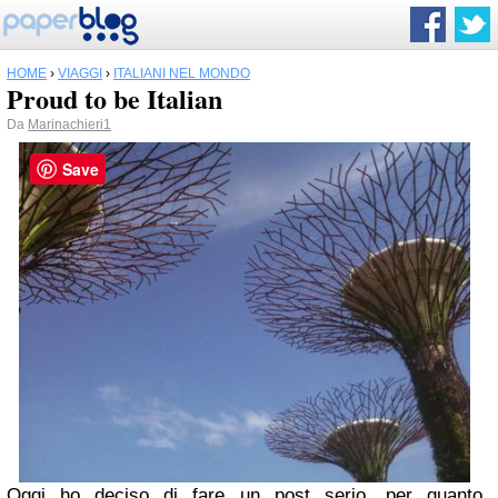
HOME
›
VIAGGI
›
ITALIANI NEL MONDO
Proud to be Italian
Da
Marinachieri1
Save
Oggi ho deciso di fare un post serio, per quanto