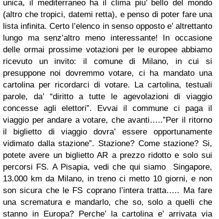
unica, il mediterraneo ha il clima piu’ bello del mondo
(altro che tropici, datemi retta), e penso di poter fare una
lista infinita. Certo l’elenco in senso opposto e’ altrettanto
lungo ma senz’altro meno interessante! In occasione
delle ormai prossime votazioni per le europee abbiamo
ricevuto un invito: il comune di Milano, in cui si
presuppone noi dovremmo votare, ci ha mandato una
cartolina per ricordarci di votare. La cartolina, testuali
parole, da’ “diritto a tutte le agevolazioni di viaggio
concesse agli elettori”. Evvai il commune ci paga il
viaggio per andare a votare, che avanti…..”Per il ritorno
il biglietto di viaggio dovra’ essere opportunamente
vidimato dalla stazione”. Stazione? Come stazione? Si,
potete avere un biglietto AR a prezzo ridotto e solo sui
percorsi FS. A Pisapia, vedi che qui siamo Singapore,
13.000 km da Milano, in treno ci metto 10 giorni, e non
son sicura che le FS coprano l’intera tratta….. Ma fare
una scrematura e mandarlo, che so, solo a quelli che
stanno in Europa? Perche’ la cartolina e’ arrivata via