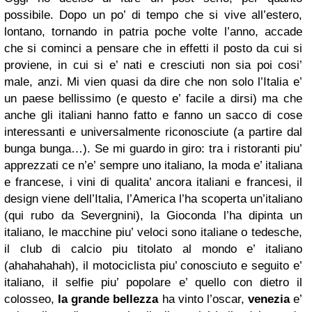
possibile. Dopo un po’ di tempo che si vive all’estero,
lontano, tornando in patria poche volte l’anno, accade
che si cominci a pensare che in effetti il posto da cui si
proviene, in cui si e’ nati e cresciuti non sia poi cosi’
male, anzi. Mi vien quasi da dire che non solo l’Italia e’
un paese bellissimo (e questo e’ facile a dirsi) ma che
anche gli italiani hanno fatto e fanno un sacco di cose
interessanti e universalmente riconosciute (a partire dal
bunga bunga…). Se mi guardo in giro: tra i ristoranti piu’
apprezzati ce n’e’ sempre uno italiano, la moda e’ italiana
e francese, i vini di qualita’ ancora italiani e francesi, il
design viene dell’Italia, l’America l’ha scoperta un’italiano
(qui rubo da Severgnini), la Gioconda l’ha dipinta un
italiano, le macchine piu’ veloci sono italiane o tedesche,
il club di calcio piu titolato al mondo e’ italiano
(ahahahahah), il motociclista piu’ conosciuto e seguito e’
italiano, il selfie piu’ popolare e’ quello con dietro il
colosseo,
la grande bellezza
ha vinto l’oscar,
venezia
e’