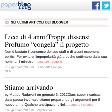
GLI ULTIMI ARTICOLI DEI BLOGGER
Licei di 4 anni:Troppi dissensi
Profumo “congela” il progetto
Non è bastato il consenso del suo staff e di alcuni esponenti
politici. Per evitare l’impopolarità già a poche settimane dalla sua
nomina, il ministro...
Leggere il seguito
Il 19 gennaio 2012 da
Simonetta Frongia
NONE
Stiamo arrivando
by Matteo Radavelli on gennaio 3, 2012Ciao, super-ricaricati
dalla pausa invernale stiamo preparando gli argomenti per il
nuovo anno.Qualche anticipazioneNel...
Leggere il seguito
Il 03 gennaio 2012 da
Psychomer