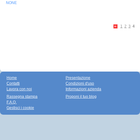
NONE
1
2
3
4
Home
Presentazione
Contatti
Condizioni d'uso
Lavora con noi
Informazioni azienda
Rassegna stampa
Proponi il tuo blog
F.A.Q.
Gestisci i cookie