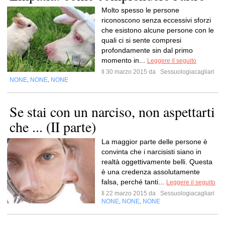
Molto spesso le persone
riconoscono senza eccessivi sforzi
che esistono alcune persone con le
quali ci si sente compresi
profondamente sin dal primo
momento in...
Leggere il seguito
Il 30 marzo 2015 da
Sessuologiacagliari
NONE
NONE
NONE
,
,
Se stai con un narciso, non aspettarti
che ... (II parte)
La maggior parte delle persone è
convinta che i narcisisti siano in
realtà oggettivamente belli. Questa
è una credenza assolutamente
falsa, perché tanti...
Leggere il seguito
Il 22 marzo 2015 da
Sessuologiacagliari
NONE
NONE
NONE
,
,