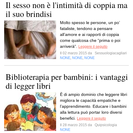
Il sesso non è l'intimità di coppia ma
il suo brindisi
Molto spesso le persone, un po’
fataliste, tendono a pensare
all’amore e ai rapporti di coppia
come qualcosa che “prima o poi
arriverà“.
Leggere il seguito
Il 02 marzo 2015 da
Sessuologiacagliari
NONE
NONE
NONE
,
,
Biblioterapia per bambini: i vantaggi
di legger libri
È di ampio dominio che leggere libri
migliora le capacità empatiche e
l’apprendimento. Educare i bambini
alla lettura può portar loro diversi
benefici.
Leggere il seguito
Il 28 marzo 2015 da
Quipsicologia
NONE