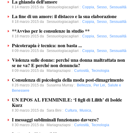
La ghianda dell'amore
Il 14 marzo 2015 da
Sessuologiacagliari
:
Coppia
,
Sesso
,
Sessualità
La fine di un amore: il distacco e la sua elaborazione
Il 18 marzo 2015 da
Sessuologiacagliari
:
Coppia
,
Sesso
,
Sessualità
**Avviso per le consulenze in studio **
Il 18 marzo 2015 da
Sessuologiacagliari
:
Coppia
,
Sesso
,
Sessualità
Psicoterapia è tecnica: non basta ...
Il 09 marzo 2015 da
Sessuologiacagliari
:
Coppia
,
Sesso
,
Sessualità
Violenza sulle donne: perché una donna maltrattata non
se ne va? E perché non denuncia?
Il 09 marzo 2015 da
Mariagraziapsi
:
Curiosità
,
Tecnologia
Consulenza di psicologia della moda post-dimagrimento
Il 26 marzo 2015 da
Susanna Murray
:
Bellezza
,
Per Lei
,
Salute e
Benessere
UN EPOS AL FEMMINILE: ‘I figli di Lilith’ di Isolde
Kurz
Il 30 marzo 2015 da
Sara Bini
:
Cultura
,
Musica
,
I messaggi subliminali funzionano davvero?
Il 30 marzo 2015 da
Mariagraziapsi
:
Curiosità
,
Tecnologia