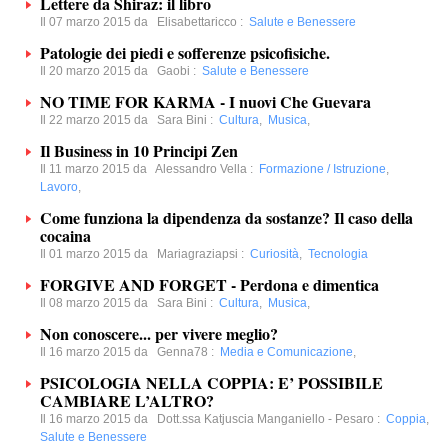
Lettere da Shiraz: il libro
Il 07 marzo 2015 da
Elisabettaricco
:
Salute e Benessere
Patologie dei piedi e sofferenze psicofisiche.
Il 20 marzo 2015 da
Gaobi
:
Salute e Benessere
NO TIME FOR KARMA - I nuovi Che Guevara
Il 22 marzo 2015 da
Sara Bini
:
Cultura
,
Musica
,
Il Business in 10 Principi Zen
Il 11 marzo 2015 da
Alessandro Vella
:
Formazione / Istruzione
,
Lavoro
,
Come funziona la dipendenza da sostanze? Il caso della
cocaina
Il 01 marzo 2015 da
Mariagraziapsi
:
Curiosità
,
Tecnologia
FORGIVE AND FORGET - Perdona e dimentica
Il 08 marzo 2015 da
Sara Bini
:
Cultura
,
Musica
,
Non conoscere... per vivere meglio?
Il 16 marzo 2015 da
Genna78
:
Media e Comunicazione
,
PSICOLOGIA NELLA COPPIA: E’ POSSIBILE
CAMBIARE L’ALTRO?
Il 16 marzo 2015 da
Dott.ssa Katjuscia Manganiello - Pesaro
:
Coppia
,
Salute e Benessere