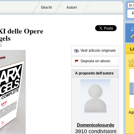
Giochi
Autori
XI delle Opere
gels
o
L
Vedi articolo originale
L'
Segnala un abuso
GI
A proposito dell'autore
Agi
Domenicolosurdo
3910
condivisioni