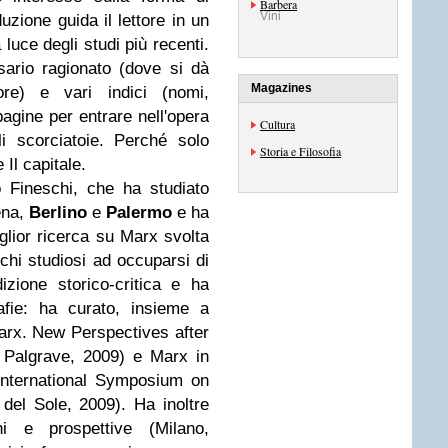
Barbera
Vini
duzione guida il lettore in un
luce degli studi più recenti.
sario ragionato (dove si dà
Magazines
ore) e vari indici (nomi,
 pagine per entrare nell'opera
Cultura
li scorciatoie. Perché solo
Storia e Filosofia
Il capitale.
 Fineschi, che ha studiato
ena,
Berlino
e
Palermo
e ha
glior ricerca su Marx svolta
chi studiosi ad occuparsi di
zione storico-critica e ha
afie: ha curato, insieme a
arx. New Perspectives after
, Palgrave, 2009) e Marx in
l’International Symposium on
del Sole, 2009). Ha inoltre
oni e prospettive (Milano,