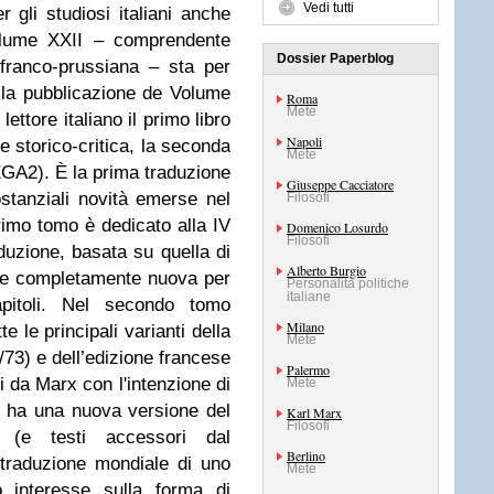
Vedi tutti
r gli studiosi italiani anche
Volume XXII – comprendente
Dossier Paperblog
a franco-prussiana – sta per
 la pubblicazione de Volume
Roma
Mete
ettore italiano il primo libro
Napoli
e storico-critica, la seconda
Mete
A2). È la prima traduzione
Giuseppe Cacciatore
stanziali novità emerse nel
Filosofi
primo tomo è dedicato alla IV
Domenico Losurdo
Filosofi
duzione, basata su quella di
Alberto Burgio
a e completamente nuova per
Personalità politiche
italiane
apitoli. Nel secondo tomo
Milano
e le principali varianti della
Mete
2/73) e dell’edizione francese
Palermo
ti da Marx con l'intenzione di
Mete
 si ha una nuova versione del
Karl Marx
Filosofi
o (e testi accessori dal
Berlino
traduzione mondiale di uno
Mete
o interesse sulla forma di