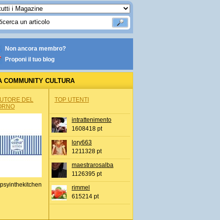
Non ancora membro?
Proponi il tuo blog
A COMMUNITY CULTURA
AUTORE DEL
TOP UTENTI
ORNO
intrattenimento
1608418 pt
lory663
1211328 pt
maestrarosalba
1126395 pt
psyinthekitchen
rimmel
615214 pt