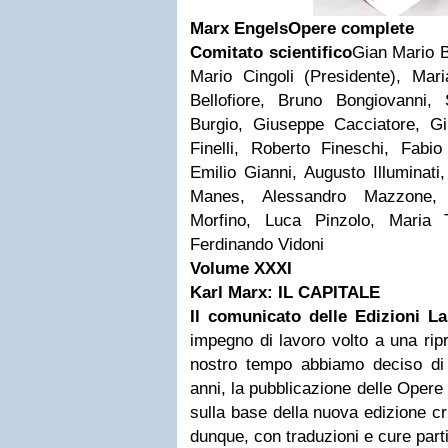
Marx Engels
Opere complete
Comitato scientifico
Gian Mario B
Mario Cingoli (Presidente), Mar
Bellofiore, Bruno Bongiovanni, S
Burgio, Giuseppe Cacciatore, G
Finelli, Roberto Fineschi, Fabio
Emilio Gianni, Augusto Illuminat
Manes, Alessandro Mazzone, N
Morfino, Luca Pinzolo, Maria T
Ferdinando Vidoni
Volume XXXI
Karl Marx: IL CAPITALE
Il comunicato delle Edizioni La
impegno di lavoro volto a una ripr
nostro tempo abbiamo deciso di 
anni, la pubblicazione delle Oper
sulla base della nuova edizione cr
dunque, con traduzioni e cure parti