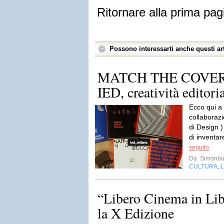
Ritornare alla prima pag
Possono interessarti anche questi art
MATCH THE COVER!
IED, creatività editori
Ecco qui a
collaborazi
di Design 
di inventar
seguito
Da
Simonb
CULTURA
L
,
“Libero Cinema in Libe
la X Edizione