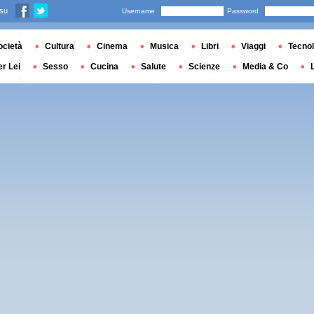
 su
Username
Password
ocietà
Cultura
Cinema
Musica
Libri
Viaggi
Tecnol
er Lei
Sesso
Cucina
Salute
Scienze
Media & Co