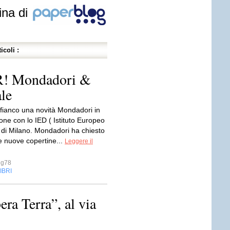
ina di
icoli :
 Mondadori &
ale
 fianco una novità Mondadori in
one con lo IED ( Istituto Europeo
) di Milano. Mondadori ha chiesto
e nuove copertine...
Leggere il
ug78
IBRI
ra Terra”, al via