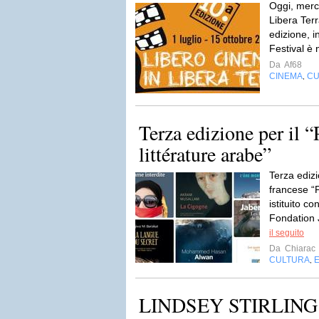
Oggi, merco
Libera Terr
edizione, in
Festival è 
Da
Af68
CINEMA
CU
,
Terza edizione per il “
littérature arabe”
Terza edizi
francese “P
istituito c
Fondation 
il seguito
Da
Chiarac
CULTURA
,
LINDSEY STIRLING d