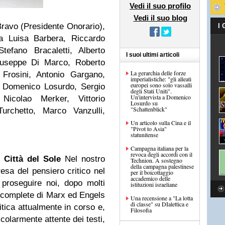
Vedi il suo profilo
Vedi il suo blog
ravo (Presidente Onorario),
I
ia Luisa Barbera, Riccardo
tefano Bracaletti, Alberto
I suoi ultimi articoli
iuseppe Di Marco, Roberto
La gerarchia delle forze
 Frosini, Antonio Gargano,
imperialistiche: "gli alleati
europei sono solo vassalli
i, Domenico Losurdo, Sergio
degli Stati Uniti".
Un'intervista a Domenico
icolao Merker, Vittorio
Losurdo su
"Schattenblick"
urchetto, Marco Vanzulli,
Un articolo sulla Cina e il
"Pivot to Asia"
statunitense
Campagna italiana per la
revoca degli accordi con il
 Città del Sole
Nel nostro
Technion. A sostegno
della campagna palestinese
esa del pensiero critico nel
per il boicottaggio
accademico delle
proseguire noi, dopo molti
istituzioni israeliane
e complete di Marx ed Engels
Una recensione a "La lotta
di classe" su DIalettica e
itica attualmente in corso e,
Filosofia
colarmente attente dei testi,