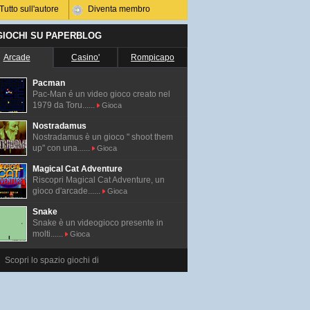
Tutto sull'autore
Diventa membro
 GIOCHI SU PAPERBLOG
Arcade
Casino'
Rompicapo
Pacman
Pac-Man é un video gioco creato nel
1979 da Toru......
Gioca
Nostradamus
Nostradamus è un gioco " shoot them
up" con una......
Gioca
Magical Cat Adventure
Riscopri Magical Cat Adventure, un
gioco d'arcade......
Gioca
Snake
Snake è un videogioco presente in
molti......
Gioca
Scopri lo spazio giochi di