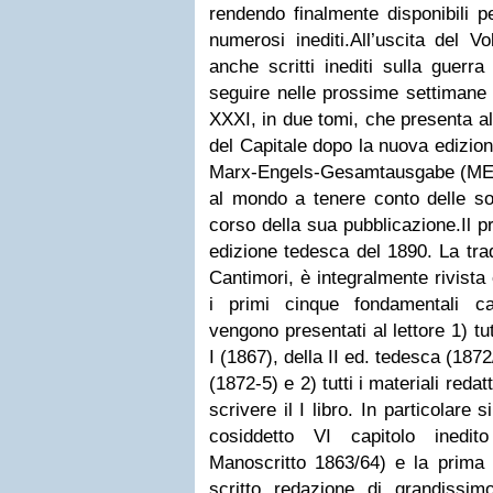
rendendo finalmente disponibili pe
numerosi inediti.
All’uscita del 
anche scritti inediti sulla guerr
seguire nelle prossime settimane
XXXI, in due tomi, che presenta al l
del Capitale dopo la nuova edizion
Marx-Engels-Gesamtausgabe (MEG
al mondo a tenere conto delle so
corso della sua pubblicazione.
Il 
edizione tedesca del 1890. La tra
Cantimori, è integralmente rivist
i primi cinque fondamentali c
vengono presentati al lettore 1) tutt
I (1867), della II ed. tedesca (187
(1872-5) e 2) tutti i materiali redat
scrivere il I libro. In particolare
cosiddetto VI capitolo inedit
Manoscritto 1863/64) e la prima 
scritto redazione di grandissim