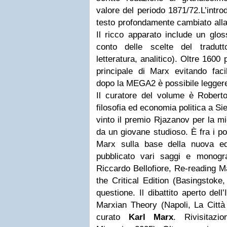
valore del periodo 1871/72.
L’intro
testo profondamente cambiato alla 
Il ricco apparato include un glos
conto delle scelte del tradutt
letteratura, analitico). Oltre 1600
principale di Marx evitando faci
dopo la MEGA2 è possibile leggere 
Il curatore del volume è Roberto
filosofia ed economia politica a Si
vinto il premio Rjazanov per la mi
da un giovane studioso. È fra i po
Marx sulla base della nuova edi
pubblicato vari saggi e monogr
Riccardo Bellofiore, Re-reading M
the Critical Edition (Basingstoke
questione. Il dibattito aperto del
Marxian Theory (Napoli, La Città 
curato
Karl Marx
. Rivisitazi