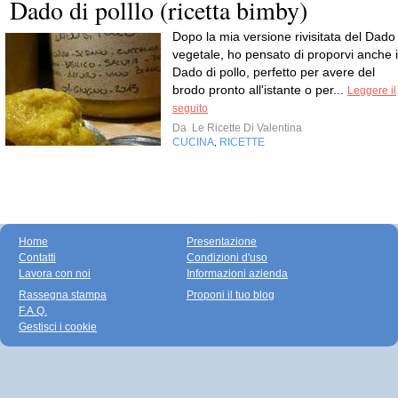
Dado di polllo (ricetta bimby)
Dopo la mia versione rivisitata del Dado
vegetale, ho pensato di proporvi anche i
Dado di pollo, perfetto per avere del
brodo pronto all'istante o per...
Leggere il
seguito
Da
Le Ricette Di Valentina
CUCINA
RICETTE
,
Home
Presentazione
Contatti
Condizioni d'uso
Lavora con noi
Informazioni azienda
Rassegna stampa
Proponi il tuo blog
F.A.Q.
Gestisci i cookie