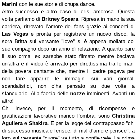
Marini
con le sue storie di chupa dance.
Altro successo e altro caso di crisi amorosa. Questa
volta parliamo di
Britney Spears
.
Ripresa in mano la sua
carriera, ritrovato l’amore dei fans grazie ai concerti di
Las Vegas
e pronta per registrare un nuovo disco, la
sora Britta sul versante "love" si è appena mollata col
suo compagno dopo un anno di relazione. A quanto pare
il suo ormai ex sarebbe stato filmato mentre baciava
un’altra e il video è arrivato per direttissima tra le mani
della povera cantante che, mentre il padre pagava per
non fare apparire le immagini sui vari giornali
scandalistici, non c’ha pensato su due volte a
sfancularlo. Alla faccia delle
nozze
imminenti. Avanti un
altro!
Chi invece, per il momento, di ricompense e
gratificazioni lavorative manco l’ombra, sono
Christina
Aguilera
e
Shakira
. E per la legge del contrappasso "chi
di successo musicale ferisce, di mal d’amore perisce", a
loro sul versante "cuore" va tutto a gonfie vele. La prima