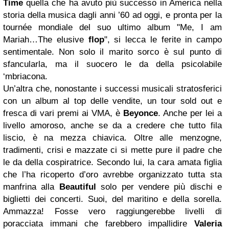
Time
quella che ha avuto più successo in America nella
storia della musica dagli anni ’60 ad oggi, e pronta per la
tournée mondiale del suo ultimo album "Me, I am
Mariah…The elusive
flop
", si lecca le ferite in campo
sentimentale. Non solo il marito sorco è sul punto di
sfancularla, ma il suocero le da della psicolabile
‘mbriacona.
Un’altra che, nonostante i successi musicali stratosferici
con un album al top delle vendite, un tour sold out e
fresca di vari premi ai VMA, è
Beyonce
. Anche per lei a
livello amoroso, anche se da a credere che tutto fila
liscio, è na mezza chiavica. Oltre alle menzogne,
tradimenti, crisi e mazzate ci si mette pure il padre che
le da della cospiratrice. Secondo lui, la cara amata figlia
che l’ha ricoperto d’oro avrebbe organizzato tutta sta
manfrina alla
Beautiful
solo per vendere più dischi e
biglietti dei concerti. Suoi, del maritino e della sorella.
Ammazza! Fosse vero raggiungerebbe livelli di
poracciata immani che farebbero impallidire
Valeria