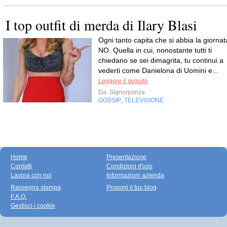
I top outfit di merda di Ilary Blasi
Ogni tanto capita che si abbia la giornat
NO. Quella in cui, nonostante tutti ti
chiedano se sei dimagrita, tu continui a
vederti come Danielona di Uomini e...
Leggere il seguito
Da
Signorponza
GOSSIP
TELEVISIONE
,
Home
Presentazione
Contatti
Condizioni d'uso
Lavora con noi
Informazioni azienda
Rassegna stampa
Proponi il tuo blog
F.A.Q.
Gestisci i cookie