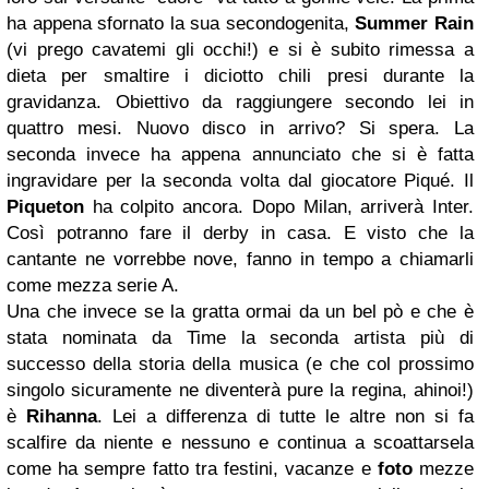
ha appena sfornato la sua secondogenita,
Summer Rain
(vi prego cavatemi gli occhi!) e si è subito rimessa a
dieta per smaltire i diciotto chili presi durante la
gravidanza. Obiettivo da raggiungere secondo lei in
quattro mesi. Nuovo disco in arrivo? Si spera. La
seconda invece ha appena annunciato che si è fatta
ingravidare per la seconda volta dal giocatore Piqué. Il
Piqueton
ha colpito ancora.
Dopo Milan, arriverà Inter.
Così potranno fare il derby in casa.
E visto che la
cantante ne vorrebbe nove, fanno in tempo a chiamarli
come mezza serie A.
Una che invece se la gratta ormai da un bel pò e che è
stata nominata da Time la seconda artista più di
successo della storia della musica (e che col prossimo
singolo sicuramente ne diventerà pure la regina, ahinoi!)
è
Rihanna
. Lei a differenza di tutte le altre non si fa
scalfire da niente e nessuno e continua a scoattarsela
come ha sempre fatto tra festini, vacanze e
foto
mezze