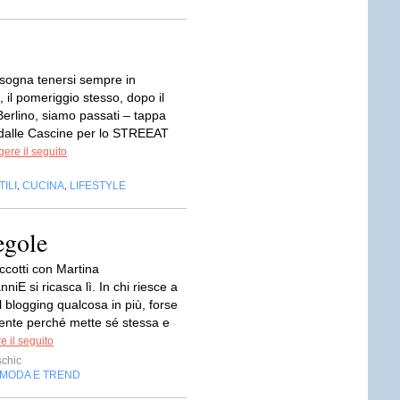
sogna tenersi sempre in
il pomeriggio stesso, dopo il
Berlino, siamo passati – tappa
 dalle Cascine per lo STREEAT
ere il seguito
ILI
CUCINA
LIFESTYLE
,
,
egole
ccotti con Martina
niE si ricasca lì. In chi riesce a
 blogging qualcosa in più, forse
nte perché mette sé stessa e
e il seguito
schic
MODA E TREND