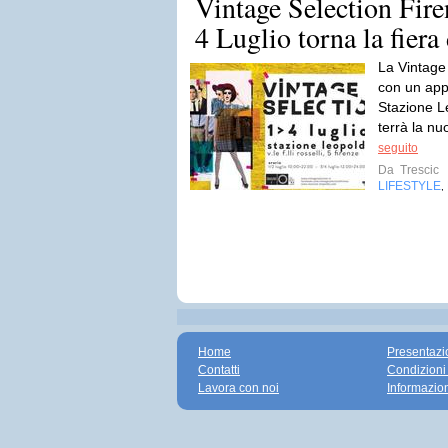
Vintage Selection Fire
4 Luglio torna la fiera
La Vintage
con un appu
Stazione Le
terrà la nu
seguito
Da
Trescic
LIFESTYLE
,
Home
Presentazi
Contatti
Condizioni
Lavora con noi
Informazio