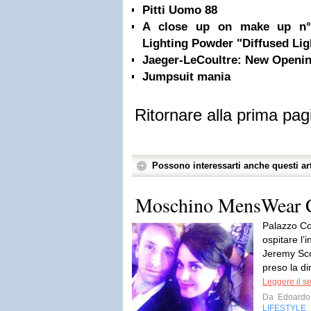
Pitti Uomo 88
A close up on make up n°2
Lighting Powder "Diffused Lig
Jaeger-LeCoultre: New Openin
Jumpsuit mania
Ritornare alla prima pag
Possono interessarti anche questi art
Moschino MensWear C
Palazzo Cor
ospitare l’i
Jeremy Sco
preso la di
Leggere il s
Da
Edoardo
LIFESTYLE