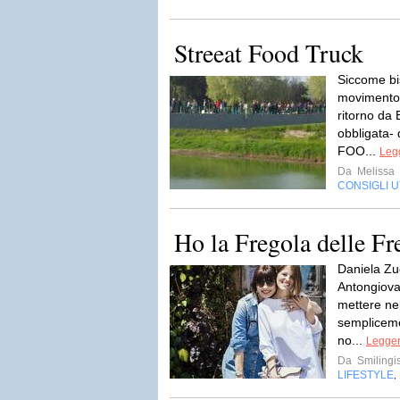
Streeat Food Truck
Siccome bi
movimento, 
ritorno da 
obbligata-
FOO...
Legg
Da
Melissa
CONSIGLI UT
Ho la Fregola delle Fr
Daniela Zu
Antongiovan
mettere nel
sempliceme
no...
Legger
Da
Smilingi
LIFESTYLE
,