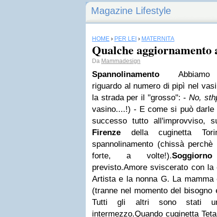
Magazine Lifestyle
HOME
›
PER LEI
›
MATERNITÀ
Qualche aggiornamento a
Da
Mammadesign
Spannolinamento
Abbiamo 
riguardo al numero di pipì nel va
la strada per il "grosso":
- No, st
vasino....!) -
E come si può darle 
successo tutto all'improvviso, 
Firenze
della cuginetta Tori
spannolinamento (chissà perchè 
forte, a volte!).
Soggiorno
previsto.
Amore sviscerato con la c
Artista e la nonna G.
La mamma è
(tranne nel momento del bisogno 
Tutti gli altri sono stati u
intermezzo.
Quando cuginetta Teta 