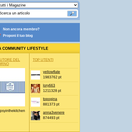
Non ancora membro?
Proponi il tuo blog
A COMMUNITY LIFESTYLE
AUTORE DEL
TOP UTENTI
ORNO
yellowflate
1983762 pt
lory663
1211328 pt
topogina
881373 pt
psyinthekitchen
anna3venere
874493 pt