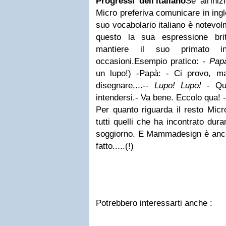
Progressi dell'italiano
Se all'ini
Micro preferiva comunicare in ingl
suo vocabolario italiano è notevo
questo la sua espressione brit
mantiere il suo primato in
occasioni.Esempio pratico: -
Papà
un lupo!) -Papà: - Ci provo, 
disegnare....--
Lupo! Lupo! -
Qu
intendersi.- Va bene. Eccolo qua! 
Per quanto riguarda il resto Micr
tutti quelli che ha incontrato dur
soggiorno. E Mammadesign è anco
fatto.....(!)
Potrebbero interessarti anche :