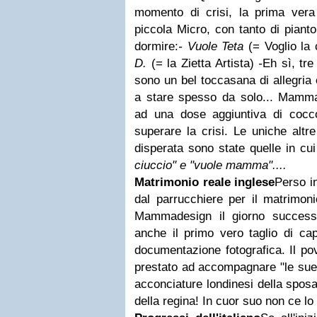
momento di crisi, la prima vera
piccola Micro, con tanto di pianto
dormire:
- Vuole Teta
(= Voglio la 
D.
(= la Zietta Artista)
-
Eh sì, tre
sono un bel toccasana di allegria 
a stare spesso da solo... Mamma
ad una dose aggiuntiva di cocc
superare la crisi. Le uniche altre
disperata sono state quelle in cu
ciuccio" e "vuole mamma"....
Matrimonio reale inglese
Perso
i
dal parrucchiere per il matrimon
Mammadesign il giorno successi
anche il primo vero taglio di cap
documentazione fotografica. Il po
prestato ad accompagnare "le sue 
acconciature londinesi della sposa 
della regina! In cuor suo non ce lo