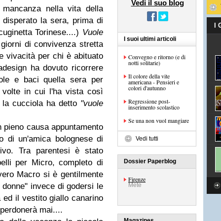
Vedi il suo blog
 mancanza nella vita della
 disperato la sera, prima di
I
cuginetta Torinese....)
Vuole
I suoi ultimi articoli
 giorni di convivenza stretta
e vivacità per chi è abituato
Convegno e ritorno (e di
notti solitarie)
design ha dovuto ricorrere
Il colore della vite
ole e baci quella sera per
americana - Pensieri e
colori d'autunno
 volte in cui l'ha vista così
Regressione post-
i la cucciola ha detto
"vuole
inserimento scolastico
Se una non vuol mangiare
n pieno causa appuntamento
io di un'amica bolognese di
Vedi tutti
vo. Tra parentesi è stato
elli per Micro, completo di
Dossier Paperblog
vero Macro si è gentilmente
Firenze
donne" invece di godersi le
Mete
ed il vestito giallo canarino
 perdonerà mai....
Magazines