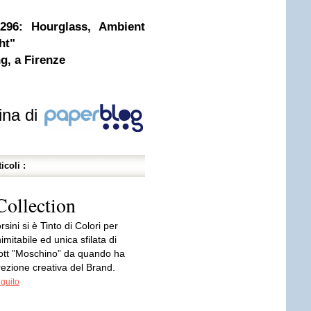
96: Hourglass, Ambient
ht"
g, a Firenze
ina di
icoli :
ollection
sini si è Tinto di Colori per
nimitabile ed unica sfilata di
tt ”Moschino” da quando ha
rezione creativa del Brand.
eguito