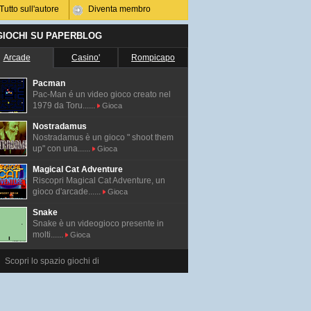
Tutto sull'autore
Diventa membro
 GIOCHI SU PAPERBLOG
Arcade
Casino'
Rompicapo
Pacman
Pac-Man é un video gioco creato nel
1979 da Toru......
Gioca
Nostradamus
Nostradamus è un gioco " shoot them
up" con una......
Gioca
Magical Cat Adventure
Riscopri Magical Cat Adventure, un
gioco d'arcade......
Gioca
Snake
Snake è un videogioco presente in
molti......
Gioca
Scopri lo spazio giochi di