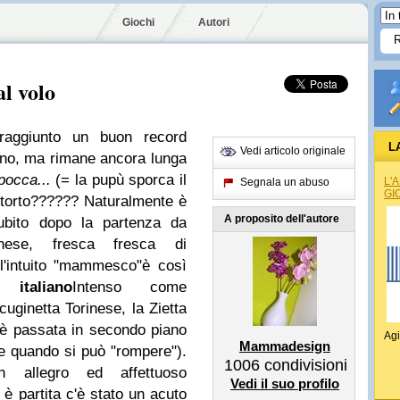
Giochi
Autori
l volo
raggiunto un buon record
L
Vedi articolo originale
sino, ma rimane ancora lunga
hpocca...
(= la pupù sporca il
L'
Segnala un abuso
GI
torto??????
Naturalmente è
A proposito dell'autore
subito dopo la partenza da
nese, fresca fresca di
l'intuito "mammesco"è così
 italiano
Intenso come
uginetta Torinese, la Zietta
 passata in secondo piano
Agi
Mammadesign
e quando si può "rompere").
1006
condivisioni
n allegro ed affettuoso
Vedi il suo profilo
è partita c'è stato un acuto