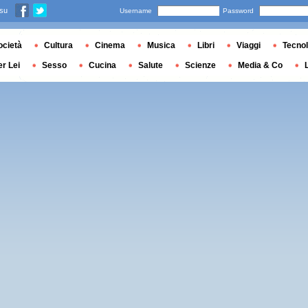
 su
Username
Password
ocietà
Cultura
Cinema
Musica
Libri
Viaggi
Tecnol
er Lei
Sesso
Cucina
Salute
Scienze
Media & Co