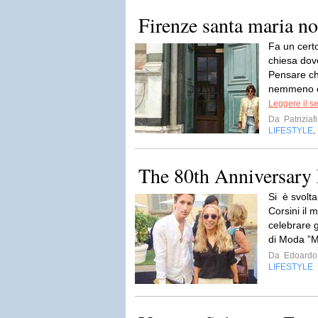
Firenze santa maria no
Fa un certo
chiesa dove
Pensare ch
nemmeno eri
Leggere il s
Da
Patriziaf
LIFESTYLE
,
The 80th Anniversary
Si è svolta
Corsini il
celebrare g
di Moda ”Ma
Da
Edoardo
LIFESTYLE