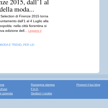
nze 2015, dall’1 al
 della moda...
 Selection di Firenze 2015 torna
ntamento dall'1 al 4 Luglio alla
opolda: nella città fiorentina si
ova edizione dell...
Leggere il
MODA E TREND
PER LEI
,
one
Rassegna stampa
Proponi il tuo blog
 d'uso
F.A.Q.
ni azienda
Gestisci i cookie