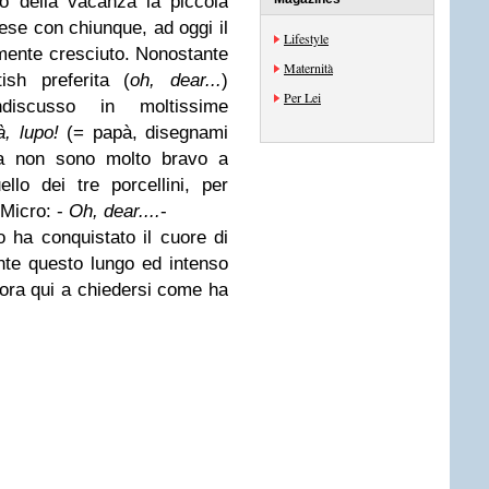
zio della vacanza la piccola
ese con chiunque, ad oggi il
Lifestyle
lmente cresciuto. Nonostante
Maternità
ish preferita (
oh, dear...
)
Per Lei
discusso in moltissime
, lupo!
(= papà, disegnami
ma non sono molto bravo a
ello dei tre porcellini, per
-Micro: -
Oh, dear....
-
o ha conquistato il cuore di
ante questo lungo ed intenso
ra qui a chiedersi come ha