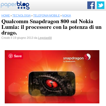
HOME
›
TECNOLOGIA
›
TELEFONIA MOBILE
›
NOKIA
Qualcomm Snapdragon 800 sul Nokia
Lumia: il processore con la potenza di un
drago.
Creato il 19 giugno 2013 da
Legolas68
Save