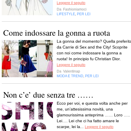
Leggere il seguito
Da
Fashioniamoci
LIFESTYLE
PER LEI
,
Come indossare la gonna a ruota
La gonna del momento? Quella preferit
da Carrie di Sex and the City! Scoprite
con noi come indossare la gonna a
ruota! In principio fu Christian Dior.
Leggere il seguito
Da
Valentinap
MODA E TREND
PER LEI
,
Non c’e’ due senza tre ……
Ecco per voi, e questa volta anche per
me, un’attesissima novità, una
glamourissima anteprima …… Loro …..
Lei…. Lei che ci ha fatto amare le
scarpe, lei la...
Leggere il seguito