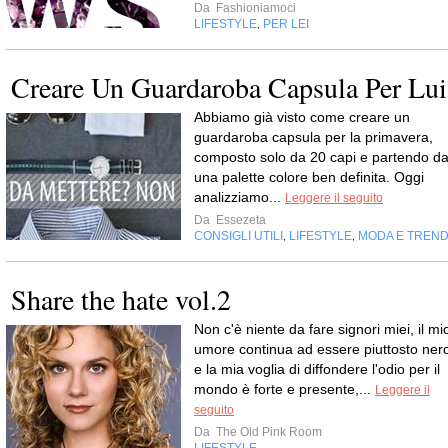
Da
Fashioniamoci
LIFESTYLE
PER LEI
,
Creare Un Guardaroba Capsula Per Lui
Abbiamo già visto come creare un
guardaroba capsula per la primavera,
composto solo da 20 capi e partendo d
una palette colore ben definita. Oggi
analizziamo...
Leggere il seguito
Da
Essezeta
CONSIGLI UTILI
LIFESTYLE
MODA E TREN
,
,
Share the hate vol.2
Non c'è niente da fare signori miei, il mi
umore continua ad essere piuttosto ner
e la mia voglia di diffondere l'odio per il
mondo è forte e presente,...
Leggere il
seguito
Da
The Old Pink Room