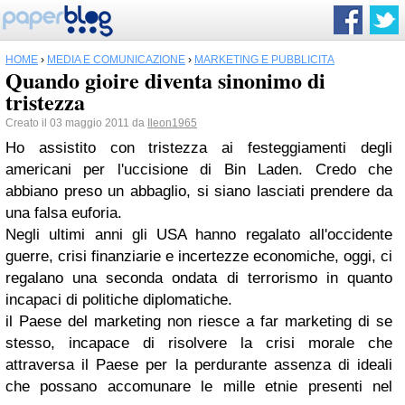
HOME
›
MEDIA E COMUNICAZIONE
›
MARKETING E PUBBLICITÀ
Quando gioire diventa sinonimo di
tristezza
Creato il 03 maggio 2011 da
Ileon1965
Ho assistito con tristezza ai festeggiamenti degli
americani per l'uccisione di Bin Laden. Credo che
abbiano preso un abbaglio, si siano lasciati prendere da
una falsa euforia.
Negli ultimi anni gli USA hanno regalato all'occidente
guerre, crisi finanziarie e incertezze economiche, oggi, ci
regalano una seconda ondata di terrorismo in quanto
incapaci di politiche diplomatiche.
il Paese del marketing non riesce a far marketing di se
stesso, incapace di risolvere la crisi morale che
attraversa il Paese per la perdurante assenza di ideali
che possano accomunare le mille etnie presenti nel