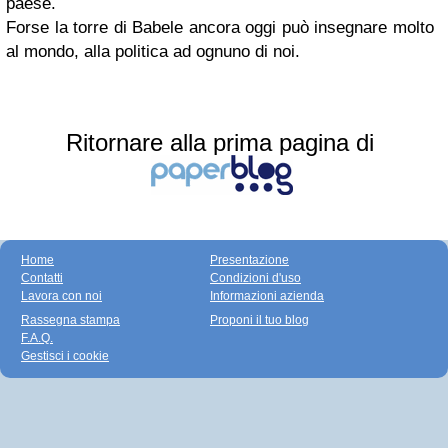
paese.
Forse la torre di Babele ancora oggi può insegnare molto
al mondo, alla politica ad ognuno di noi.
Ritornare alla prima pagina di
Home
Presentazione
Contatti
Condizioni d'uso
Lavora con noi
Informazioni azienda
Rassegna stampa
Proponi il tuo blog
F.A.Q.
Gestisci i cookie