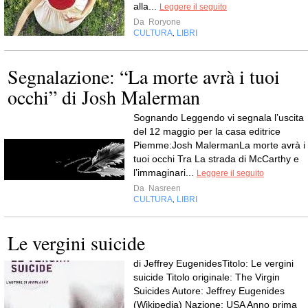
alla...
Leggere il seguito
Da
Roryone
CULTURA
LIBRI
,
Segnalazione: “La morte avrà i tuoi
occhi” di Josh Malerman
Sognando Leggendo vi segnala l’uscita
del 12 maggio per la casa editrice
Piemme:Josh MalermanLa morte avrà i
tuoi occhi Tra La strada di McCarthy e
l’immaginari...
Leggere il seguito
Da
Nasreen
CULTURA
LIBRI
,
Le vergini suicide
di Jeffrey EugenidesTitolo: Le vergini
suicide Titolo originale: The Virgin
Suicides Autore: Jeffrey Eugenides
(Wikipedia) Nazione: USA Anno prima