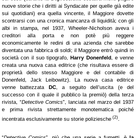
nuove storie che i diritti ai Syndacate per quelle già edite
sui quotidiani) era quella vincente, il Maggiore dovette
scontrarsi con una cronica mancanza di liquidità; con gli
albi in stampa, nel 1937, Wheeler-Nicholson aveva i
creditori alla porta e non potè più reggere
economicamente le redini di una azienda che sarebbe
diventata una fabbrica di soldi; il Maggiore entrò quindi in
società con il suo tipografo,
Harry Donenfeld
, e venne
creata una nuova casa editrice (che risultava essere di
proprietà dello stesso Maggiore e del contabile di
Donenfeld, Jack Leibowitz). La nuova casa editrice
venne battezzata
DC
, a seguito dell’uscita (e del
successo con il quale il pubblico la premiò) della terza
rivista, “
Detective Comics
”, lanciata nel marzo del 1937
e prima rivista strettamente monotematica poiché
(2)
incentrata esclusivamente su storie poliziesche
.
“
Detective Comics
”, più che una serie a fumetti, è
la