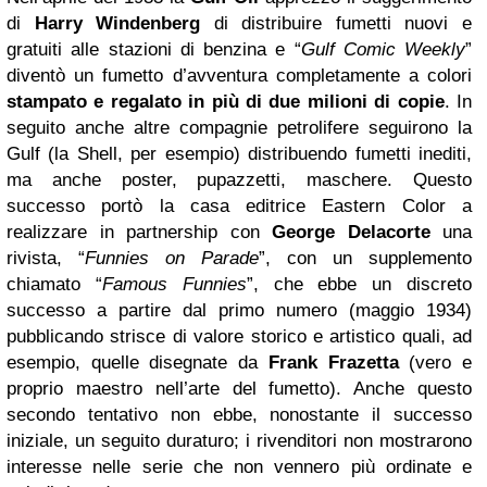
di
Harry Windenberg
di distribuire fumetti nuovi e
gratuiti alle stazioni di benzina e “
Gulf Comic Weekly
”
diventò un fumetto d’avventura completamente a colori
stampato e regalato in più di due milioni di copie
. In
seguito anche altre compagnie petrolifere seguirono la
Gulf (la Shell, per esempio) distribuendo fumetti inediti,
ma anche poster, pupazzetti, maschere. Questo
successo portò la casa editrice Eastern Color a
realizzare in partnership con
George Delacorte
una
rivista, “
Funnies on Parade
”, con un supplemento
chiamato “
Famous Funnies
”, che ebbe un discreto
successo a partire dal primo numero (maggio 1934)
pubblicando strisce di valore storico e artistico quali, ad
esempio, quelle disegnate da
Frank Frazetta
(vero e
proprio maestro nell’arte del fumetto). Anche questo
secondo tentativo non ebbe, nonostante il successo
iniziale, un seguito duraturo; i rivenditori non mostrarono
interesse nelle serie che non vennero più ordinate e