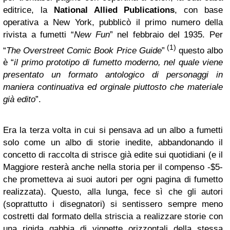
editrice, la
National Allied Publications
, con base
operativa a New York, pubblicò il primo numero della
rivista a fumetti “
New Fun
” nel febbraio del 1935. Per
(1)
“
The Overstreet Comic Book Price Guide
”
questo albo
è “
il primo prototipo di fumetto moderno, nel quale viene
presentato un formato antologico di personaggi in
maniera continuativa ed orginale piuttosto che materiale
già edito
”.
Era la terza volta in cui si pensava ad un albo a fumetti
solo come un albo di storie inedite, abbandonando il
concetto di raccolta di strisce già edite sui quotidiani (e il
Maggiore resterà anche nella storia per il compenso -$5-
che prometteva ai suoi autori per ogni pagina di fumetto
realizzata). Questo, alla lunga, fece sì che gli autori
(soprattutto i disegnatori) si sentissero sempre meno
costretti dal formato della striscia a realizzare storie con
una rigida gabbia di vignette orizzontali della stessa