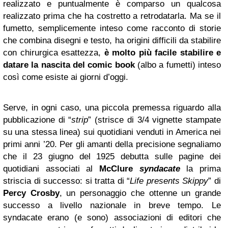
realizzato e puntualmente è comparso un qualcosa
realizzato prima che ha costretto a retrodatarla. Ma se il
fumetto, semplicemente inteso come racconto di storie
che combina disegni e testo, ha origini difficili da stabilire
con chirurgica esattezza,
è molto più facile stabilire e
datare la nascita del comic book
(albo a fumetti) inteso
così come esiste ai giorni d’oggi.
Serve, in ogni caso, una piccola premessa riguardo alla
pubblicazione di “
strip
” (strisce di 3/4 vignette stampate
su una stessa linea) sui quotidiani venduti in America nei
primi anni ’20. Per gli amanti della precisione segnaliamo
che il 23 giugno del 1925 debutta sulle pagine dei
quotidiani associati al
McClure
syndacate
la prima
striscia di successo: si tratta di “
Life presents Skippy
” di
Percy Crosby
, un personaggio che ottenne un grande
successo a livello nazionale in breve tempo. Le
syndacate erano (e sono) associazioni di editori che