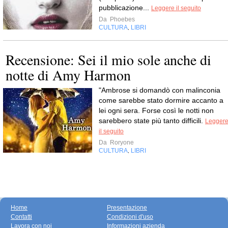
pubblicazione...
Leggere il seguito
Da
Phoebes
CULTURA
LIBRI
,
Recensione: Sei il mio sole anche di
notte di Amy Harmon
"Ambrose si domandò con malinconia
come sarebbe stato dormire accanto a
lei ogni sera. Forse così le notti non
sarebbero state più tanto difficili.
Legger
il seguito
Da
Roryone
CULTURA
LIBRI
,
Home
Presentazione
Contatti
Condizioni d'uso
Lavora con noi
Informazioni azienda