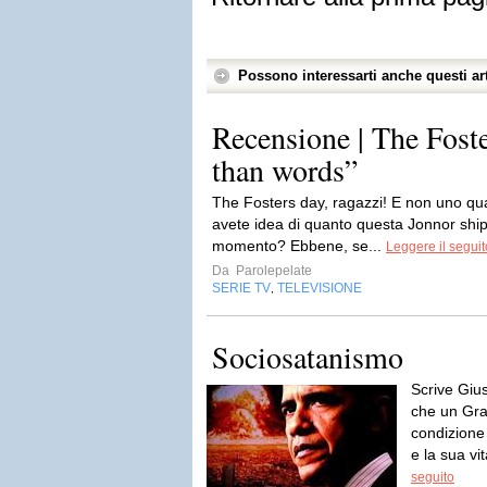
Possono interessarti anche questi art
Recensione | The Fost
than words”
The Fosters day, ragazzi! E non uno qua
avete idea di quanto questa Jonnor shi
momento? Ebbene, se...
Leggere il seguit
Da
Parolepelate
SERIE TV
TELEVISIONE
,
Sociosatanismo
Scrive Giu
che un Gram
condizione 
e la sua vi
seguito