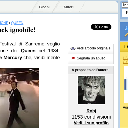
Giochi
Autori
SIONE
›
QUEEN
ck ignobile!
Festival di Sanremo voglio
L
Vedi articolo originale
zione dei
Queen
nel 1984.
e Mercury
che, visibilmente
L'
Segnala un abuso
GI
A proposito dell'autore
Agi
Robj
1153
condivisioni
Vedi il suo profilo