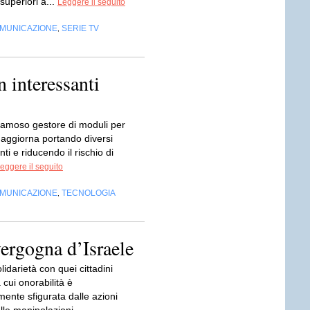
superiori a...
Leggere il seguito
OMUNICAZIONE
SERIE TV
,
 interessanti
 famoso gestore di moduli per
 aggiorna portando diversi
ti e riducendo il rischio di
eggere il seguito
OMUNICAZIONE
TECNOLOGIA
,
vergogna d’Israele
idarietà con quei cittadini
a cui onorabilità è
ente sfigurata dalle azioni