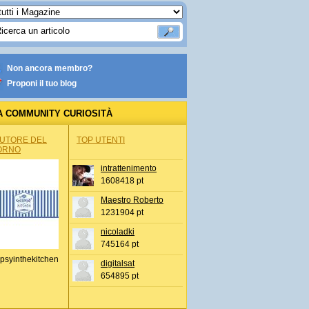
Non ancora membro?
Proponi il tuo blog
A COMMUNITY CURIOSITÀ
AUTORE DEL
TOP UTENTI
ORNO
intrattenimento
1608418 pt
Maestro Roberto
1231904 pt
nicoladki
745164 pt
psyinthekitchen
digitalsat
654895 pt