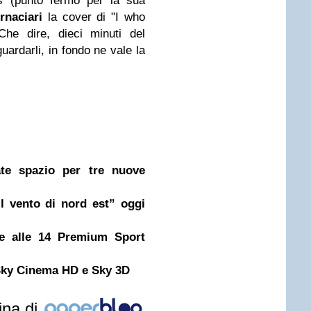
is (punto fermo per la sua
rnaciari
la cover di "I who
Che dire, dieci minuti del
ardarli, in fondo ne vale la
ate spazio per tre nuove
l vento di nord est” oggi
de alle 14 Premium Sport
 Sky Cinema HD e Sky 3D
ina di