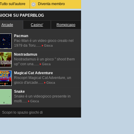
Tutto sull'autore
Diventa membro
 GIOCHI SU PAPERBLOG
Arcade
Casino'
Rompicapo
Pacman
Pac-Man é un video gioco creato nel
1979 da Toru......
Gioca
Nostradamus
Nostradamus è un gioco " shoot them
up" con una......
Gioca
Magical Cat Adventure
Riscopri Magical Cat Adventure, un
gioco d'arcade......
Gioca
Snake
Snake è un videogioco presente in
molti......
Gioca
Scopri lo spazio giochi di