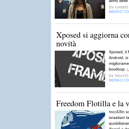
anno delle 
Da
Linda93
MEDIA E C
Xposed si aggiorna con
novità
Xposed, il
Android, si
miglioramen
bootloop.
L
Da
Nico315
MEDIA E C
Freedom Flotilla e la 
mcc43In sol
israeliani l
quotidianam