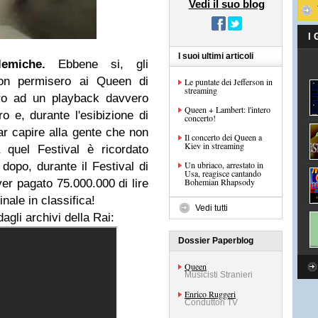
Vedi il suo blog
I
I suoi ultimi articoli
emiche.
Ebbene si, gli
 non permisero ai Queen di
Le puntate dei Jefferson in
streaming
ero ad un playback davvero
Queen + Lambert: l'intero
 e, durante l'esibizione di
concerto!
ar capire alla gente che non
Il concerto dei Queen a
Kiev in streaming
 quel Festival è ricordato
Un ubriaco, arrestato in
 dopo, durante il Festival di
Usa, reagisce cantando
Bohemian Rhapsody
er pagato 75.000.000 di lire
inale in classifica!
Vedi tutti
dagli archivi della Rai:
Dossier Paperblog
Queen
Musicisti Stranieri
Enrico Ruggeri
Conduttori TV