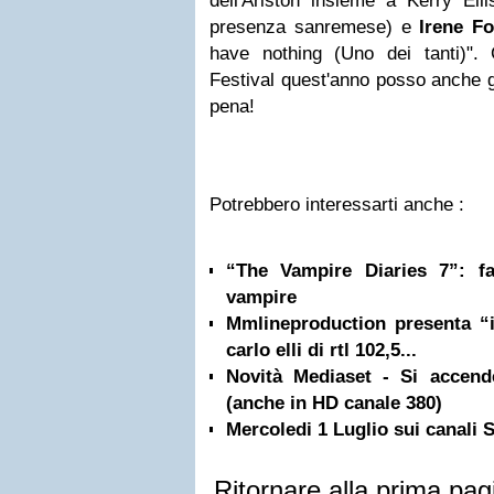
dell'Ariston insieme a Kerry Ell
presenza sanremese) e
Irene Fo
have nothing (Uno dei tanti)". 
Festival quest'anno posso anche gu
pena!
Potrebbero interessarti anche :
“The Vampire Diaries 7”: f
vampire
Mmlineproduction presenta “i
carlo elli di rtl 102,5...
Novità Mediaset - Si accen
(anche in HD canale 380)
Mercoledi 1 Luglio sui canali
Ritornare alla prima pag