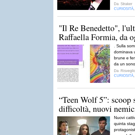
Da
Straker
CURIOSITÀ
"Il Re Benedetto", l'ul
Raffaella Formia, da og
. Sulla som
dominava u
brune e fer
da un sonor
Da
Risvegli
CURIOSITÀ
“Teen Wolf 5”: scoop s
difficoltà, nuovi nemic
Nuovi cattiv
quinta sta
protagonist