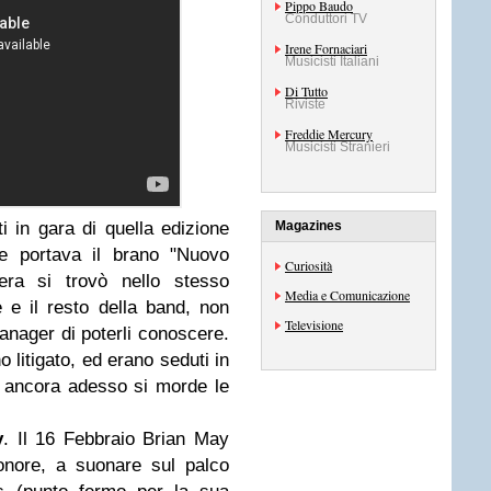
Pippo Baudo
Conduttori TV
Irene Fornaciari
Musicisti Italiani
Di Tutto
Riviste
Freddie Mercury
Musicisti Stranieri
ti in gara di quella edizione
Magazines
 portava il brano "Nuovo
Curiosità
sera si trovò nello stesso
Media e Comunicazione
 e il resto della band, non
Televisione
anager di poterli conoscere.
litigato, ed erano seduti in
i ancora adesso si morde le
y
. Il 16 Febbraio Brian May
onore, a suonare sul palco