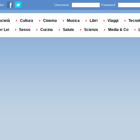
 su
Username
Password
ocietà
Cultura
Cinema
Musica
Libri
Viaggi
Tecnol
er Lei
Sesso
Cucina
Salute
Scienze
Media & Co