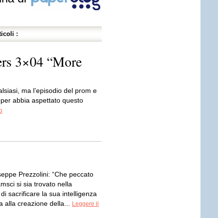
icoli :
ers 3×04 “More
lsiasi, ma l’episodio del prom e
pper abbia aspettato questo
o
seppe Prezzolini: “Che peccato
sci si sia trovato nella
di sacrificare la sua intelligenza
ta alla creazione della...
Leggere il