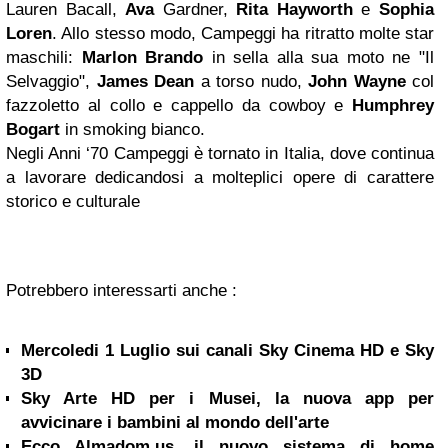
Lauren Bacall,
Ava
Gardner,
Rita Hayworth
e
Sophia
Loren
. Allo stesso modo, Campeggi ha ritratto molte star
maschili:
Marlon Brando
in sella alla sua moto ne "Il
Selvaggio",
James Dean
a torso nudo,
John Wayne
col
fazzoletto al collo e cappello da cowboy e
Humphrey
Bogart
in smoking bianco.
Negli Anni ‘70 Campeggi è tornato in Italia, dove continua
a lavorare dedicandosi a molteplici opere di carattere
storico e culturale
Potrebbero interessarti anche :
Mercoledi 1 Luglio sui canali Sky Cinema HD e Sky
3D
Sky Arte HD per i Musei, la nuova app per
avvicinare i bambini al mondo dell'arte
Ecco Almadom.us, il nuovo sistema di home