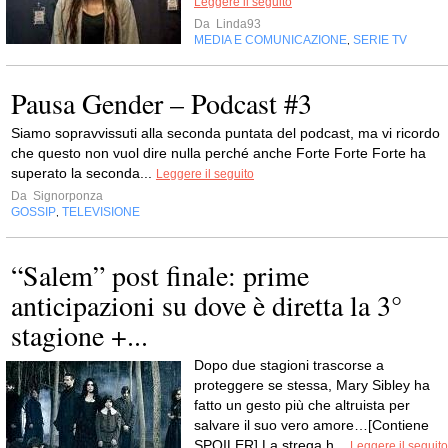
Leggere il seguito
Da
Linda93
MEDIA E COMUNICAZIONE
SERIE TV
,
Pausa Gender – Podcast #3
Siamo sopravvissuti alla seconda puntata del podcast, ma vi ricordo
che questo non vuol dire nulla perché anche Forte Forte Forte ha
superato la seconda...
Leggere il seguito
Da
Signorponza
GOSSIP
TELEVISIONE
,
“Salem” post finale: prime
anticipazioni su dove è diretta la 3°
stagione +...
Dopo due stagioni trascorse a
proteggere se stessa, Mary Sibley ha
fatto un gesto più che altruista per
salvare il suo vero amore…[Contiene
SPOILER] La strega h...
Leggere il seguito