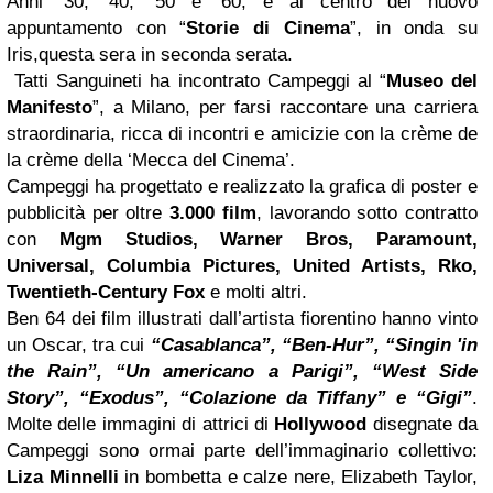
Anni ’30, ’40, ’50 e ‘60, è al centro del nuovo
appuntamento con “
Storie di Cinema
”, in onda su
Iris,questa sera in seconda serata.
Tatti Sanguineti ha incontrato Campeggi al “
Museo del
Manifesto
”, a Milano, per farsi raccontare una carriera
straordinaria, ricca di incontri e amicizie con la crème de
la crème della ‘Mecca del
Cinema’.
Campeggi ha progettato e realizzato la grafica di poster e
pubblicità per oltre
3.000 film
, lavorando sotto contratto
con
Mgm Studios, Warner Bros, Paramount,
Universal, Columbia Pictures, United Artists, Rko,
Twentieth-Century Fox
e molti altri.
Ben 64 dei film illustrati dall’artista fiorentino hanno vinto
un Oscar, tra cui
“Casablanca”, “Ben-Hur”, “Singin 'in
the Rain”, “Un americano a Parigi”, “West Side
Story”, “Exodus”, “Colazione da Tiffany” e “Gigi”
.
Molte delle immagini di attrici di
Hollywood
disegnate da
Campeggi sono ormai parte dell’immaginario collettivo:
Liza Minnelli
in bombetta e calze nere, Elizabeth Taylor,