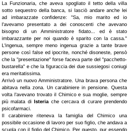
La Funzionaria, che aveva spogliato il tetto della villa
sotto sequestro della banca, si lasciò andare anche lei
ad imbarazzate confidenze: "Sa, mio marito ed io
l'avevamo presentato a dei conoscenti che avevano
bisogno di un Amministratore fidato... ed è stato
imbarazzante per noi quando è sparito con la cassa."
L'ingenua, sempre meno ingenua grazie a tante brave
persone così false ed ipocrite, nonché disoneste, pensò
che la "presentazione" forse faceva parte del "pacchetto-
bustarella" e che la figuraccia dei due sussiegosi coniugi
era meritatissima.
Arrivò un nuovo Amministratore. Una brava persona che
abitava nella zona. Un carabiniere in pensione. Questa
volta l'avevano trovato il Chimico e sua moglie, sempre
più malata di
Isteria
che cercava di curare prendendo
psicofarmaci.
Il carabiniere riteneva la famiglia del Chimico una
possibile occasione di lavoro per suo figlio, che andava a
scuola con il figlio del Chimico. Per questo, pur essendo