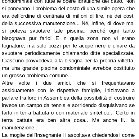
condominiale con tutte le opere idrauliche del caso. Non
si ponevano il problema del costo di una simile opera che
era dell'ordine di centinaia di milioni di lire, né dei costi
della successiva manutenzione... Né, infine, di dove mai
si poteva svuotare tale piscina, perché ogni tanto
bisognava pur farlo! E in quella zona non vi erano
fognature, ma solo pozzi per le acque nere e chiare da
svuotare periodicamente chiamando ditte specializzate.
Ciascuno provvedeva alla bisogna per la propria villetta,
ma una grande piscina condominiale avrebbe costituito
un grosso problema comune...
Altre volte i due amici, che si frequentavano
assiduamente con le rispettive famiglie, iniziavano a
parlare fra loro in Assemblea della possibilità di costruire
invece un campo da tennis e sorridendo disquisivano se
farlo in terra battuta o con materiale sintetico... Certo in
terra battuta era ben altra cosa.. Ma anche lì.. la
manutenzione..
La moglie dell'Insegnante li ascoltava chiedendosi come