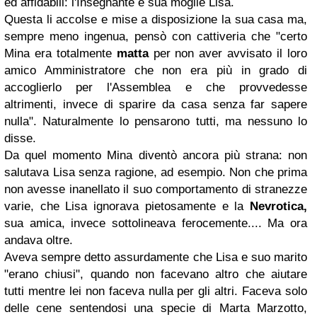
ed affidabili: l'Insegnante e sua moglie Lisa.
Questa li accolse e mise a disposizione la sua casa ma,
sempre meno ingenua, pensò con cattiveria che "certo
Mina era totalmente
matta
per non aver avvisato il loro
amico Amministratore che non era più in grado di
accoglierlo per l'Assemblea e che provvedesse
altrimenti, invece di sparire da casa senza far sapere
nulla". Naturalmente lo pensarono tutti, ma nessuno lo
disse.
Da quel momento Mina diventò ancora più strana: non
salutava Lisa senza ragione, ad esempio. Non che prima
non avesse inanellato il suo comportamento di stranezze
varie, che Lisa ignorava pietosamente e la
Nevrotica,
sua amica, invece sottolineava ferocemente.... Ma ora
andava oltre.
Aveva sempre detto assurdamente che Lisa e suo marito
"erano chiusi", quando non facevano altro che aiutare
tutti mentre lei non faceva nulla per gli altri. Faceva solo
delle cene sentendosi una specie di Marta Marzotto,