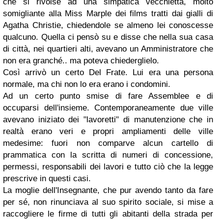
che si rivolse ad una simpatica vecchietta, molto
somigliante alla Miss Marple dei films tratti dai gialli di
Agatha Christie, chiedendole se almeno lei conoscesse
qualcuno. Quella ci pensò su e disse che nella sua casa
di città, nei quartieri alti, avevano un Amministratore che
non era granché.. ma poteva chiederglielo.
Così arrivò un certo Del Frate. Lui era una persona
normale, ma chi non lo era erano i condomini.
Ad un certo punto smise di fare Assemblee e di
occuparsi dell'insieme. Contemporaneamente due ville
avevano iniziato dei "lavoretti" di manutenzione che in
realtà erano veri e propri ampliamenti delle ville
medesime: fuori non comparve alcun cartello di
prammatica con la scritta di numeri di concessione,
permessi, responsabili dei lavori e tutto ciò che la legge
prescrive in questi casi.
La moglie dell'Insegnante, che pur avendo tanto da fare
per sé, non rinunciava al suo spirito sociale, si mise a
raccogliere le firme di tutti gli abitanti della strada per