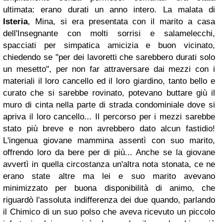
ultimata: erano durati un anno intero. La malata di
Isteria
, Mina, si era presentata con il marito a casa
dell'Insegnante con molti sorrisi e salamelecchi,
spacciati per simpatica amicizia e buon vicinato,
chiedendo se "per dei lavoretti che sarebbero durati solo
un mesetto", per non far attraversare dai mezzi con i
materiali il loro cancello ed il loro giardino, tanto bello e
curato che si sarebbe rovinato, potevano buttare giù il
muro di cinta nella parte di strada condominiale dove si
apriva il loro cancello... Il percorso per i mezzi sarebbe
stato più breve e non avrebbero dato alcun fastidio!
L'ingenua giovane mammina assentì con suo marito,
offrendo loro da bere per di più... Anche se la giovane
avvertì in quella circostanza un'altra nota stonata, ce ne
erano state altre ma lei e suo marito avevano
minimizzato per buona disponibilità di animo, che
riguardò l'assoluta indifferenza dei due quando, parlando
il Chimico di un suo polso che aveva ricevuto un piccolo