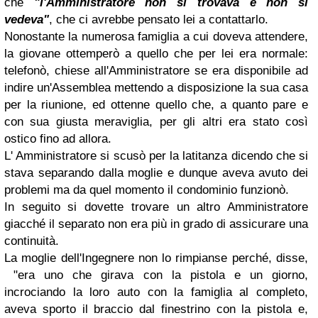
che
"l'Amministratore non si trovava e non si
vedeva"
, che ci avrebbe pensato lei a contattarlo.
Nonostante la numerosa famiglia a cui doveva attendere,
la giovane ottemperò a quello che per lei era normale:
telefonò, chiese all'Amministratore se era disponibile ad
indire un'Assemblea mettendo a disposizione la sua casa
per la riunione, ed ottenne quello che, a quanto pare e
con sua giusta meraviglia, per gli altri era stato così
ostico fino ad allora.
L' Amministratore si scusò per la latitanza dicendo che si
stava separando dalla moglie e dunque aveva avuto dei
problemi ma da quel momento il condominio funzionò.
In seguito si dovette trovare un altro Amministratore
giacché il separato non era più in grado di assicurare una
continuità.
La moglie dell'Ingegnere non lo rimpianse perché, disse,
"era uno che girava con la pistola e un giorno,
incrociando la loro auto con la famiglia al completo,
aveva sporto il braccio dal finestrino con la pistola e,