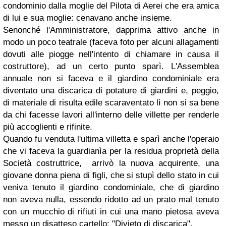
condominio dalla moglie del Pilota di Aerei che era amica
di lui e sua moglie: cenavano anche insieme.
Senonché l'Amministratore, dapprima attivo anche in
modo un poco teatrale (faceva foto per alcuni allagamenti
dovuti alle piogge nell'intento di chiamare in causa il
costruttore), ad un certo punto sparì. L'Assemblea
annuale non si faceva e il giardino condominiale era
diventato una discarica di potature di giardini e, peggio,
di materiale di risulta edile scaraventato lì non si sa bene
da chi facesse lavori all'interno delle villette per renderle
più accoglienti e rifinite.
Quando fu venduta l'ultima villetta e sparì anche l'operaio
che vi faceva la guardianìa per la residua proprietà della
Società costruttrice, arrivò la nuova acquirente, una
giovane donna piena di figli, che si stupì dello stato in cui
veniva tenuto il giardino condominiale, che di giardino
non aveva nulla, essendo ridotto ad un prato mal tenuto
con un mucchio di rifiuti in cui una mano pietosa aveva
messo un disatteso cartello: "Divieto di discarica".