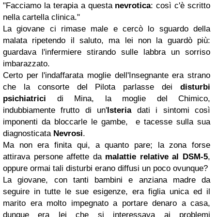
"Facciamo la terapia a questa
nevrotica
: così c'è scritto
nella cartella clinica."
La giovane ci rimase male e cercò lo sguardo della
malata ripetendo il saluto, ma lei non la guardò più:
guardava l'infermiere stirando sulle labbra un sorriso
imbarazzato.
Certo per l'indaffarata moglie dell'Insegnante era strano
che la consorte del Pilota parlasse dei
disturbi
psichiatrici
di Mina, la moglie del Chimico,
indubbiamente frutto di un'
Isteria
dati i sintomi così
imponenti da bloccarle le gambe, e tacesse sulla sua
diagnosticata
Nevrosi
.
Ma non era finita qui, a quanto pare; la zona forse
attirava persone affette da
malattie relative al DSM-5
,
oppure ormai tali disturbi erano diffusi un poco ovunque?
La giovane, con tanti bambini e anziana madre da
seguire in tutte le sue esigenze, era figlia unica ed il
marito era molto impegnato a portare denaro a casa,
dunque era lei che si interessava ai problemi