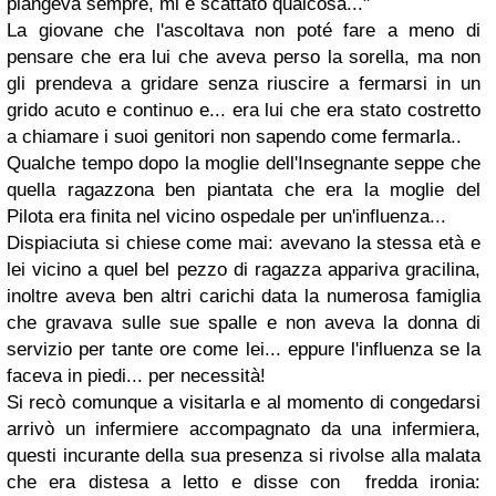
piangeva sempre, mi è scattato qualcosa..."
La giovane che l'ascoltava non poté fare a meno di
pensare che era lui che aveva perso la sorella, ma non
gli prendeva a gridare senza riuscire a fermarsi in un
grido acuto e continuo e... era lui che era stato costretto
a chiamare i suoi genitori non sapendo come fermarla..
Qualche tempo dopo la moglie dell'Insegnante seppe che
quella ragazzona ben piantata che era la moglie del
Pilota era finita nel vicino ospedale per un'influenza...
Dispiaciuta si chiese come mai: avevano la stessa età e
lei vicino a quel bel pezzo di ragazza appariva gracilina,
inoltre aveva ben altri carichi data la numerosa famiglia
che gravava sulle sue spalle e non aveva la donna di
servizio per tante ore come lei... eppure l'influenza se la
faceva in piedi... per necessità!
Si recò comunque a visitarla e al momento di congedarsi
arrivò un infermiere accompagnato da una infermiera,
questi incurante della sua presenza si rivolse alla malata
che era distesa a letto e disse con fredda ironia: