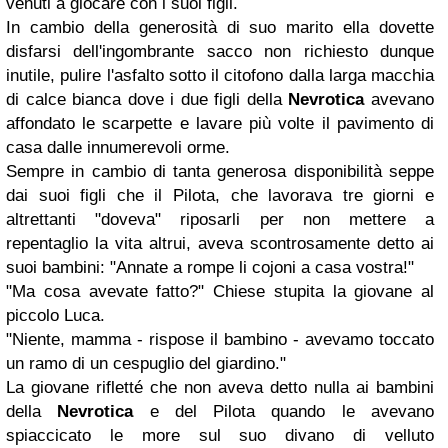
venuti a giocare con i suoi figli.
In cambio della generosità di suo marito ella dovette
disfarsi dell'ingombrante sacco non richiesto dunque
inutile, pulire l'asfalto sotto il citofono dalla larga macchia
di calce bianca dove i due figli della
Nevrotica
avevano
affondato le scarpette e lavare più volte il pavimento di
casa dalle innumerevoli orme.
Sempre in cambio di tanta generosa disponibilità seppe
dai suoi figli che il Pilota, che lavorava tre giorni e
altrettanti "doveva" riposarli per non mettere a
repentaglio la vita altrui, aveva scontrosamente detto ai
suoi bambini: "Annate a rompe li cojoni a casa vostra!"
"Ma cosa avevate fatto?" Chiese stupita la giovane al
piccolo Luca.
"Niente, mamma - rispose il bambino - avevamo toccato
un ramo di un cespuglio del giardino."
La giovane rifletté che non aveva detto nulla ai bambini
della
Nevrotica
e del Pilota quando le avevano
spiaccicato le more sul suo divano di velluto