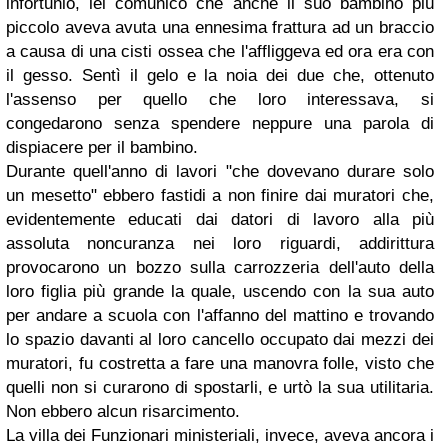
infortunio, lei comunicò che anche il suo bambino più
piccolo aveva avuta una ennesima frattura ad un braccio
a causa di una cisti ossea che l'affliggeva ed ora era con
il gesso. Sentì il gelo e la noia dei due che, ottenuto
l'assenso per quello che loro interessava, si
congedarono senza spendere neppure una parola di
dispiacere per il bambino.
Durante quell'anno di lavori "che dovevano durare solo
un mesetto" ebbero fastidi a non finire dai muratori che,
evidentemente educati dai datori di lavoro alla più
assoluta noncuranza nei loro riguardi, addirittura
provocarono un bozzo sulla carrozzeria dell'auto della
loro figlia più grande la quale, uscendo con la sua auto
per andare a scuola con l'affanno del mattino e trovando
lo spazio davanti al loro cancello occupato dai mezzi dei
muratori, fu costretta a fare una manovra folle, visto che
quelli non si curarono di spostarli, e urtò la sua utilitaria.
Non ebbero alcun risarcimento.
La villa dei Funzionari ministeriali, invece, aveva ancora i