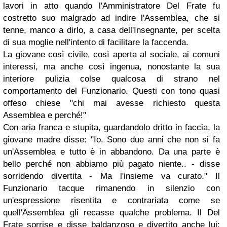
lavori in atto quando l'Amministratore Del Frate fu
costretto suo malgrado ad indire l'Assemblea, che si
tenne, manco a dirlo, a casa dell'Insegnante, per scelta
di sua moglie nell'intento di facilitare la faccenda.
La giovane così civile, così aperta al sociale, ai comuni
interessi, ma anche così ingenua, nonostante la sua
interiore pulizia colse qualcosa di strano nel
comportamento del Funzionario. Questi con tono quasi
offeso chiese "chi mai avesse richiesto questa
Assemblea e perché!"
Con aria franca e stupita, guardandolo dritto in faccia, la
giovane madre disse: "Io. Sono due anni che non si fa
un'Assemblea e tutto è in abbandono. Da una parte è
bello perché non abbiamo più pagato niente.. - disse
sorridendo divertita - Ma l'insieme va curato." Il
Funzionario tacque rimanendo in silenzio con
un'espressione risentita e contrariata come se
quell'Assemblea gli recasse qualche problema. Il Del
Frate sorrise e disse baldanzoso e divertito anche lui: