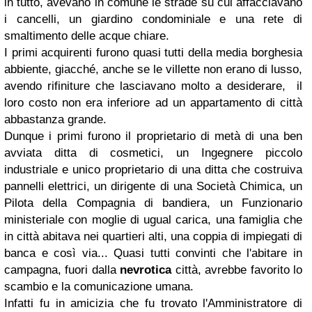
in tutto, avevano in comune le strade su cui affacciavano
i cancelli, un giardino condominiale e una rete di
smaltimento delle acque chiare.
I primi acquirenti furono quasi tutti della media borghesia
abbiente, giacché, anche se le villette non erano di lusso,
avendo rifiniture che lasciavano molto a desiderare, il
loro costo non era inferiore ad un appartamento di città
abbastanza grande.
Dunque i primi furono il proprietario di metà di una ben
avviata ditta di cosmetici, un Ingegnere piccolo
industriale e unico proprietario di una ditta che costruiva
pannelli elettrici, un dirigente di una Società Chimica, un
Pilota della Compagnia di bandiera, un Funzionario
ministeriale con moglie di ugual carica, una famiglia che
in città abitava nei quartieri alti, una coppia di impiegati di
banca e così via... Quasi tutti convinti che l'abitare in
campagna, fuori dalla
nevrotica
città, avrebbe favorito lo
scambio e la comunicazione umana.
Infatti fu in amicizia che fu trovato l'Amministratore di