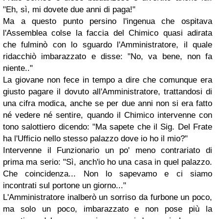
"Eh, sì, mi dovete due anni di paga!"
Ma a questo punto persino l'ingenua che ospitava
l'Assemblea colse la faccia del Chimico quasi adirata
che fulminò con lo sguardo l'Amministratore, il quale
ridacchiò imbarazzato e disse: "No, va bene, non fa
niente.."
La giovane non fece in tempo a dire che comunque era
giusto pagare il dovuto all'Amministratore, trattandosi di
una cifra modica, anche se per due anni non si era fatto
né vedere né sentire, quando il Chimico intervenne con
tono salottiero dicendo: "Ma sapete che il Sig. Del Frate
ha l'Ufficio nello stesso palazzo dove io ho il mio?"
Intervenne il Funzionario un po' meno contrariato di
prima ma serio: "Sì, anch'io ho una casa in quel palazzo.
Che coincidenza... Non lo sapevamo e ci siamo
incontrati sul portone un giorno..."
L'Amministratore inalberò un sorriso da furbone un poco,
ma solo un poco, imbarazzato e non pose più la