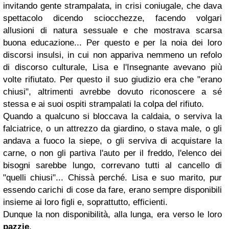
invitando gente strampalata, in crisi coniugale, che dava
spettacolo dicendo sciocchezze, facendo volgari
allusioni di natura sessuale e che mostrava scarsa
buona educazione... Per questo e per la noia dei loro
discorsi insulsi, in cui non appariva nemmeno un refolo
di discorso culturale, Lisa e l'Insegnante avevano più
volte rifiutato. Per questo il suo giudizio era che "erano
chiusi", altrimenti avrebbe dovuto riconoscere a sé
stessa e ai suoi ospiti strampalati la colpa del rifiuto.
Quando a qualcuno si bloccava la caldaia, o serviva la
falciatrice, o un attrezzo da giardino, o stava male, o gli
andava a fuoco la siepe, o gli serviva di acquistare la
carne, o non gli partiva l'auto per il freddo, l'elenco dei
bisogni sarebbe lungo, correvano tutti al cancello di
"quelli chiusi"... Chissà perché. Lisa e suo marito, pur
essendo carichi di cose da fare, erano sempre disponibili
insieme ai loro figli e, soprattutto, efficienti.
Dunque la non disponibilità, alla lunga, era verso le loro
pazzie
.