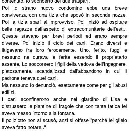
contenuto, lo sconcerto dei due trasparì.
Poi lo strano nuovo condomino ebbe una breve
convivenza con una tizia che sposò in seconde nozze.
Poi la tizia sparì all'improvviso. Poi iniziò ad ospitare
belle ragazze dall'aspetto di extracomunitarie dell'est...
Queste stavano per brevi periodi ed erano sempre
diverse. Poi iniziò il ciclo dei cani. Erano diversi e
litigavano fra loro ferocemente. Uno, ferito, fuggì e
nessuno ne curava le ferite essendo il proprietario
assente. Lo soccorsero i figli della vedova dell'Ingegnere,
pietosamente, scandalizzati dall'abbandono in cui il
padrone teneva quei cani.
Ma nessuno lo denunciò, esattamente come per gli abusi
edilizi.
I cani sconfinarono anche nel giardino di Lisa e
distrussero le piantine di fragole che con tanta fatica lei
aveva messo intorno alla fontana.
Il poliziotto non si scusò, anzi si offese "perché lei glielo
aveva fatto notare.."