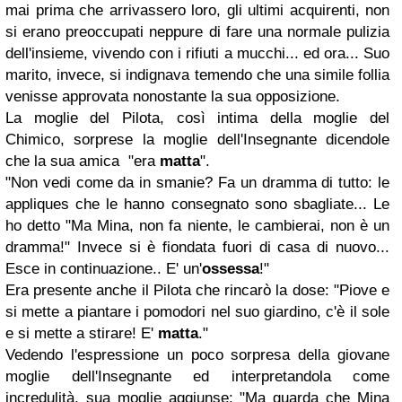
mai prima che arrivassero loro, gli ultimi acquirenti, non
si erano preoccupati neppure di fare una normale pulizia
dell'insieme, vivendo con i rifiuti a mucchi... ed ora... Suo
marito, invece, si indignava temendo che una simile follia
venisse approvata nonostante la sua opposizione.
La moglie del Pilota, così intima della moglie del
Chimico, sorprese la moglie dell'Insegnante dicendole
che la sua amica "era
matta
".
"Non vedi come da in smanie? Fa un dramma di tutto: le
appliques che le hanno consegnato sono sbagliate... Le
ho detto "Ma Mina, non fa niente, le cambierai, non è un
dramma!" Invece si è fiondata fuori di casa di nuovo...
Esce in continuazione.. E' un'
ossessa
!"
Era presente anche il Pilota che rincarò la dose: "Piove e
si mette a piantare i pomodori nel suo giardino, c'è il sole
e si mette a stirare! E'
matta
."
Vedendo l'espressione un poco sorpresa della giovane
moglie dell'Insegnante ed interpretandola come
incredulità, sua moglie aggiunse: "Ma guarda che Mina