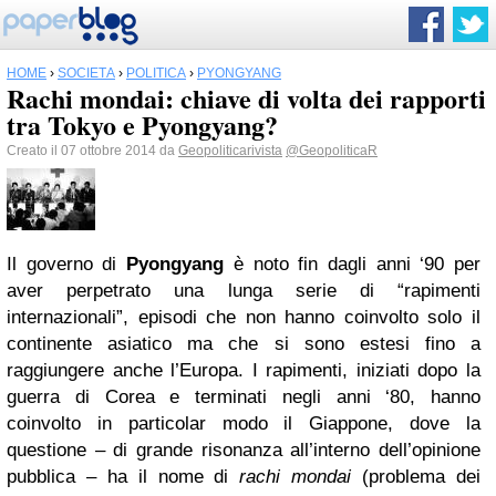
HOME
›
SOCIETÀ
›
POLITICA
›
PYONGYANG
Rachi mondai: chiave di volta dei rapporti
tra Tokyo e Pyongyang?
Creato il 07 ottobre 2014 da
Geopoliticarivista
@GeopoliticaR
Il governo di
Pyongyang
è noto fin dagli anni ‘90 per
aver perpetrato una lunga serie di “rapimenti
internazionali”, episodi che non hanno coinvolto solo il
continente asiatico ma che si sono estesi fino a
raggiungere anche l’Europa. I rapimenti, iniziati dopo la
guerra di Corea e terminati negli anni ‘80, hanno
coinvolto in particolar modo il Giappone, dove la
questione – di grande risonanza all’interno dell’opinione
pubblica – ha il nome di
rachi mondai
(problema dei