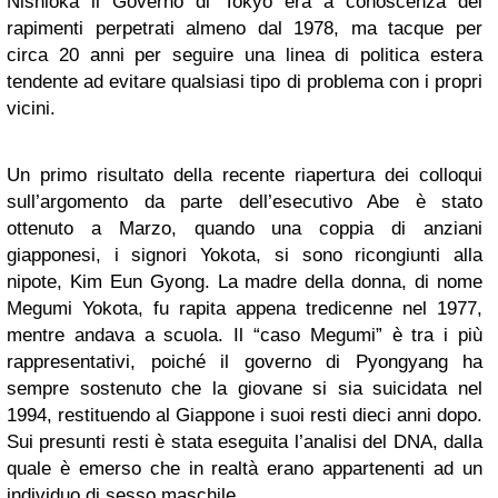
Nishioka il Governo di Tokyo era a conoscenza dei
rapimenti perpetrati almeno dal 1978, ma tacque per
circa 20 anni per seguire una linea di politica estera
tendente ad evitare qualsiasi tipo di problema con i propri
vicini.
Un primo risultato della recente riapertura dei colloqui
sull’argomento da parte dell’esecutivo Abe è stato
ottenuto a Marzo, quando una coppia di anziani
giapponesi, i signori Yokota, si sono ricongiunti alla
nipote, Kim Eun Gyong. La madre della donna, di nome
Megumi Yokota, fu rapita appena tredicenne nel 1977,
mentre andava a scuola. Il “caso Megumi” è tra i più
rappresentativi, poiché il governo di Pyongyang ha
sempre sostenuto che la giovane si sia suicidata nel
1994, restituendo al Giappone i suoi resti dieci anni dopo.
Sui presunti resti è stata eseguita l’analisi del DNA, dalla
quale è emerso che in realtà erano appartenenti ad un
individuo di sesso maschile.